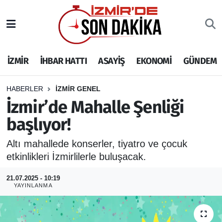
İZMİR
İzmir Nöbetçi Eczaneler
İZMİR
İHBAR HATTI
ASAYİŞ
EKONOMİ
GÜNDEM
İHBAR HATTI
İzmir Hava Durumu
DEPREM
İzmir Namaz Vakitleri
HABERLER
İZMİR GENEL
İzmir’de Mahalle Şenliği
GENEL
İzmir Trafik Yoğunluk Haritası
başlıyor!
EKONOMİ
Puan Durumu ve Fikstür
Altı mahallede konserler, tiyatro ve çocuk
etkinlikleri İzmirlilerle buluşacak.
SİYASET
Tüm Manşetler
21.07.2025 - 10:19
YAYINLANMA
SPOR
Son Dakika Haberleri
ASAYİŞ
Haber Arşivi