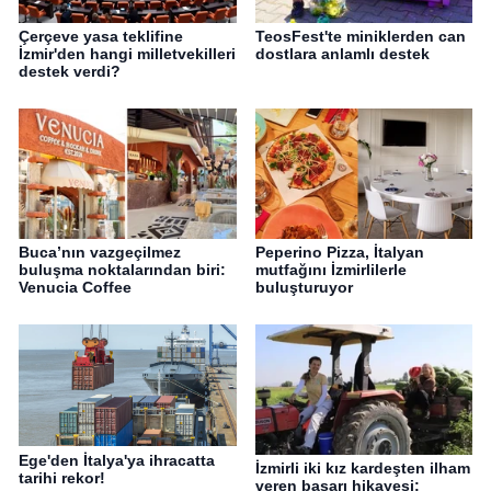
Çerçeve yasa teklifine
TeosFest'te miniklerden can
İzmir'den hangi milletvekilleri
dostlara anlamlı destek
destek verdi?
Buca’nın vazgeçilmez
Peperino Pizza, İtalyan
buluşma noktalarından biri:
mutfağını İzmirlilerle
Venucia Coffee
buluşturuyor
Ege'den İtalya'ya ihracatta
İzmirli iki kız kardeşten ilham
tarihi rekor!
veren başarı hikayesi: