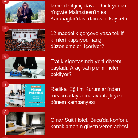
4
İzmir’de ilginç dava: Rock yıldızı
Yngwie Malmsteen’in eşi
Karabağlar’daki dairesini kaybetti
5
12 maddelik çerçeve yasa teklifi
kimleri kapsıyor, hangi
düzenlemeleri içeriyor?
6
Trafik sigortasında yeni dönem
başladı: Araç sahiplerini neler
bekliyor?
7
Radikal Eğitim Kurumları'ndan
mezun adaylarına avantajlı yeni
dönem kampanyası
8
Çınar Suit Hotel, Buca'da konforlu
konaklamanın güven veren adresi