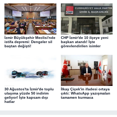
İzmir Büyükşehir Meclisi'nde
CHP İzmir'de 10 ilçeye yeni
istifa depremi: Dengeler sil
başkan atandı! İşte
baştan değişti!
görevlendirilen isimler
30 Ağustos'ta İzmir'de toplu
İlkay Çiçek'in ifadesi ortaya
ulaşıma yüzde 50 indirim
çıktı: WhatsApp yazışmaları
geliyor! İşte kapsam dışı
tamamen kurmaca
hatlar