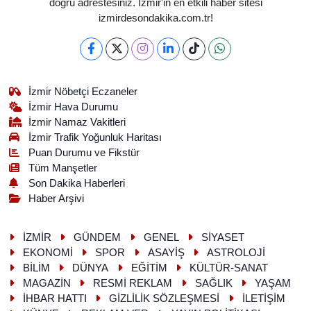
doğru adrestesiniz. İzmir'in en etkili haber sitesi
izmirdesondakika.com.tr!
İzmir Nöbetçi Eczaneler
İzmir Hava Durumu
İzmir Namaz Vakitleri
İzmir Trafik Yoğunluk Haritası
Puan Durumu ve Fikstür
Tüm Manşetler
Son Dakika Haberleri
Haber Arşivi
İZMİR
GÜNDEM
GENEL
SİYASET
EKONOMİ
SPOR
ASAYİŞ
ASTROLOJİ
BİLİM
DÜNYA
EĞİTİM
KÜLTÜR-SANAT
MAGAZİN
RESMİ REKLAM
SAĞLIK
YAŞAM
İHBAR HATTI
GİZLİLİK SÖZLEŞMESİ
İLETİŞİM