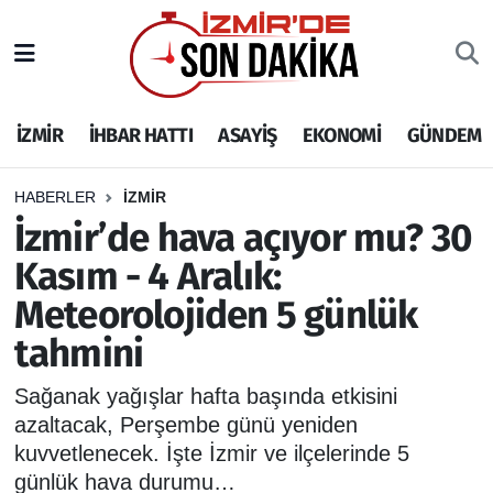
İZMİR
İzmir Nöbetçi Eczaneler
İZMİR
İHBAR HATTI
ASAYİŞ
EKONOMİ
GÜNDEM
İHBAR HATTI
İzmir Hava Durumu
DEPREM
İzmir Namaz Vakitleri
HABERLER
İZMİR
İzmir’de hava açıyor mu? 30
GENEL
İzmir Trafik Yoğunluk Haritası
Kasım - 4 Aralık:
Meteorolojiden 5 günlük
EKONOMİ
Puan Durumu ve Fikstür
tahmini
SİYASET
Tüm Manşetler
Sağanak yağışlar hafta başında etkisini
SPOR
Son Dakika Haberleri
azaltacak, Perşembe günü yeniden
kuvvetlenecek. İşte İzmir ve ilçelerinde 5
ASAYİŞ
Haber Arşivi
günlük hava durumu…