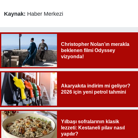
Kaynak:
Haber Merkezi
Christopher Nolan’ın merakla
beklenen filmi Odyssey
vizyonda!
Akaryakıta indirim mi geliyor?
2026 için yeni petrol tahmini
Yılbaşı sofralarının klasik
lezzeti: Kestaneli pilav nasıl
yapılır?