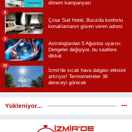
dönem kampanyası
8
Çınar Suit Hotel, Buca'da konforlu
konaklamanın güven veren adresi
9
Astrologlardan 5 Ağustos uyarısı:
Dengeler değişiyor, bu saatlere
dikkat
10
İzmir'de sıcak hava dalgası etkisini
artırıyor! Termometreler 38
dereceyi görecek
Yükleniyor...