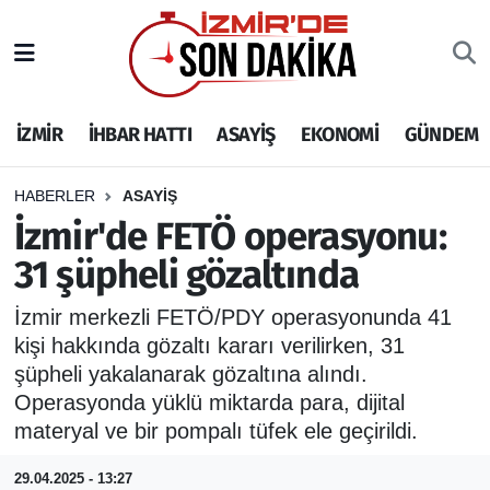
İZMİR
İzmir Nöbetçi Eczaneler
İZMİR
İHBAR HATTI
ASAYİŞ
EKONOMİ
GÜNDEM
İHBAR HATTI
İzmir Hava Durumu
DEPREM
İzmir Namaz Vakitleri
HABERLER
ASAYİŞ
İzmir'de FETÖ operasyonu:
GENEL
İzmir Trafik Yoğunluk Haritası
31 şüpheli gözaltında
EKONOMİ
Puan Durumu ve Fikstür
İzmir merkezli FETÖ/PDY operasyonunda 41
kişi hakkında gözaltı kararı verilirken, 31
SİYASET
Tüm Manşetler
şüpheli yakalanarak gözaltına alındı.
Operasyonda yüklü miktarda para, dijital
SPOR
Son Dakika Haberleri
materyal ve bir pompalı tüfek ele geçirildi.
ASAYİŞ
Haber Arşivi
29.04.2025 - 13:27