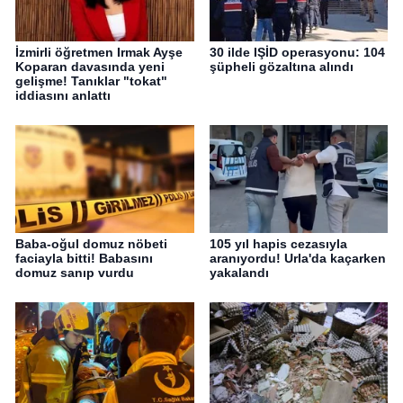
İzmirli öğretmen Irmak Ayşe
30 ilde IŞİD operasyonu: 104
Koparan davasında yeni
şüpheli gözaltına alındı
gelişme! Tanıklar "tokat"
iddiasını anlattı
Baba-oğul domuz nöbeti
105 yıl hapis cezasıyla
faciayla bitti! Babasını
aranıyordu! Urla'da kaçarken
domuz sanıp vurdu
yakalandı