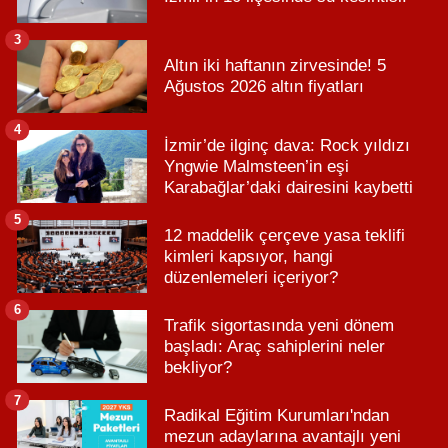
3
Altın iki haftanın zirvesinde! 5
Ağustos 2026 altın fiyatları
4
İzmir’de ilginç dava: Rock yıldızı
Yngwie Malmsteen’in eşi
Karabağlar’daki dairesini kaybetti
5
12 maddelik çerçeve yasa teklifi
kimleri kapsıyor, hangi
düzenlemeleri içeriyor?
6
Trafik sigortasında yeni dönem
başladı: Araç sahiplerini neler
bekliyor?
7
Radikal Eğitim Kurumları'ndan
mezun adaylarına avantajlı yeni