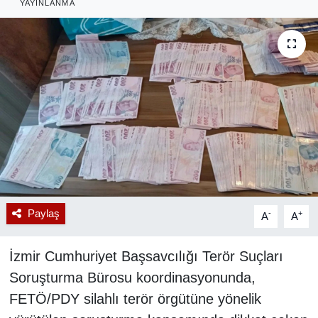
YAYINLANMA
RESMİ REKLAM
Paylaş
-
+
A
A
İzmir Cumhuriyet Başsavcılığı Terör Suçları
Soruşturma Bürosu koordinasyonunda,
FETÖ/PDY silahlı terör örgütüne yönelik