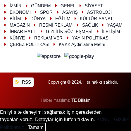
İZMİR
GÜNDEM
GENEL
SİYASET
EKONOMİ
SPOR
ASAYİŞ
ASTROLOJİ
BİLİM
DÜNYA
EĞİTİM
KÜLTÜR-SANAT
MAGAZİN
RESMİ REKLAM
SAĞLIK
YAŞAM
İHBAR HATTI
GİZLİLİK SÖZLEŞMESİ
İLETİŞİM
KÜNYE
REKLAM VER
YAYIN POLİTİKASI
ÇEREZ POLİTİKASI
KVKK Aydınlatma Metni
RSS
Copyright © 2024. Her hakkı saklıdır.
Haber Yazılımı:
TE Bilişim
En iyi site deneyimi sağlamak için çerezlerden
faydalanıyoruz. Detaylar için lütfen tıklayın.
KVKK - Gizlilik
Politikamız
Tamam