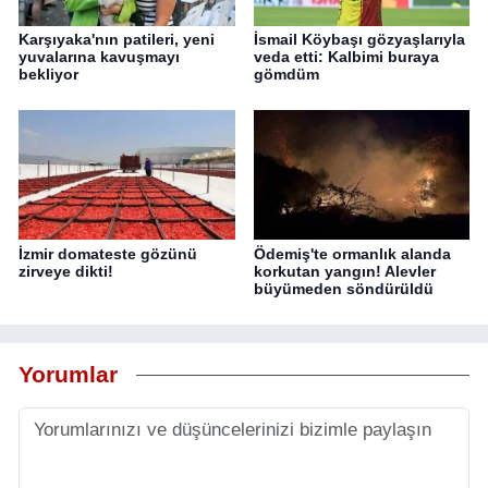
Karşıyaka'nın patileri, yeni
İsmail Köybaşı gözyaşlarıyla
yuvalarına kavuşmayı
veda etti: Kalbimi buraya
bekliyor
gömdüm
İzmir domateste gözünü
Ödemiş'te ormanlık alanda
zirveye dikti!
korkutan yangın! Alevler
büyümeden söndürüldü
Yorumlar