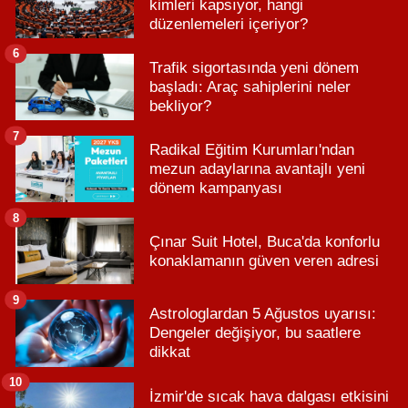
kimleri kapsıyor, hangi
düzenlemeleri içeriyor?
6
Trafik sigortasında yeni dönem
başladı: Araç sahiplerini neler
bekliyor?
7
Radikal Eğitim Kurumları'ndan
mezun adaylarına avantajlı yeni
dönem kampanyası
8
Çınar Suit Hotel, Buca'da konforlu
konaklamanın güven veren adresi
9
Astrologlardan 5 Ağustos uyarısı:
Dengeler değişiyor, bu saatlere
dikkat
10
İzmir'de sıcak hava dalgası etkisini