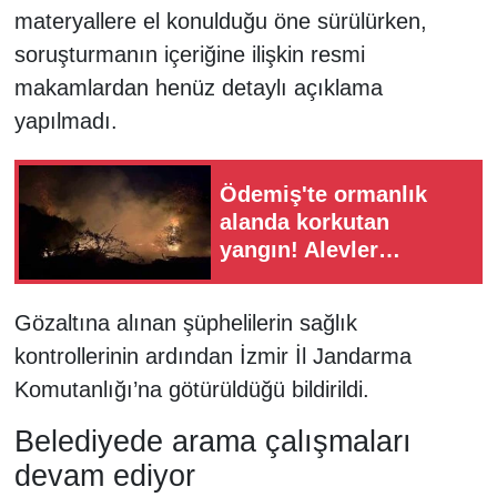
materyallere el konulduğu öne sürülürken,
soruşturmanın içeriğine ilişkin resmi
makamlardan henüz detaylı açıklama
yapılmadı.
Ödemiş'te ormanlık
alanda korkutan
yangın! Alevler
büyümeden
söndürüldü
Gözaltına alınan şüphelilerin sağlık
kontrollerinin ardından İzmir İl Jandarma
Komutanlığı’na götürüldüğü bildirildi.
Belediyede arama çalışmaları
devam ediyor