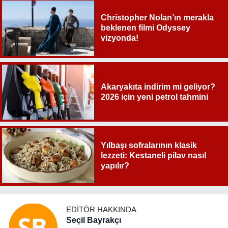
Christopher Nolan’ın merakla
beklenen filmi Odyssey
vizyonda!
Akaryakıta indirim mi geliyor?
2026 için yeni petrol tahmini
Yılbaşı sofralarının klasik
lezzeti: Kestaneli pilav nasıl
yapılır?
EDITÖR HAKKINDA
Seçil Bayrakçı