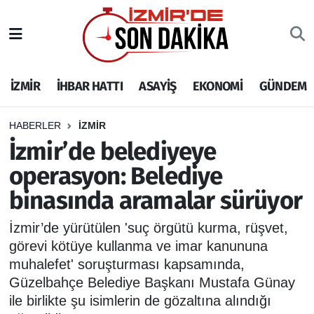
İZMİR
İzmir Nöbetçi Eczaneler
İZMİR
İHBAR HATTI
ASAYİŞ
EKONOMİ
GÜNDEM
İHBAR HATTI
İzmir Hava Durumu
DEPREM
İzmir Namaz Vakitleri
HABERLER
İZMİR
İzmir’de belediyeye
GENEL
İzmir Trafik Yoğunluk Haritası
operasyon: Belediye
binasında aramalar sürüyor
EKONOMİ
Puan Durumu ve Fikstür
İzmir’de yürütülen 'suç örgütü kurma, rüşvet,
SİYASET
Tüm Manşetler
görevi kötüye kullanma ve imar kanununa
muhalefet' soruşturması kapsamında,
SPOR
Son Dakika Haberleri
Güzelbahçe Belediye Başkanı Mustafa Günay
ile birlikte şu isimlerin de gözaltına alındığı
ASAYİŞ
Haber Arşivi