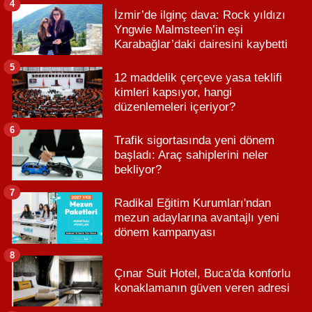
4
İzmir’de ilginç dava: Rock yıldızı
Yngwie Malmsteen’in eşi
Karabağlar’daki dairesini kaybetti
5
12 maddelik çerçeve yasa teklifi
kimleri kapsıyor, hangi
düzenlemeleri içeriyor?
6
Trafik sigortasında yeni dönem
başladı: Araç sahiplerini neler
bekliyor?
7
Radikal Eğitim Kurumları'ndan
mezun adaylarına avantajlı yeni
dönem kampanyası
8
Çınar Suit Hotel, Buca'da konforlu
konaklamanın güven veren adresi