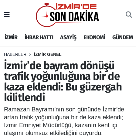
İZMİR
İzmir Nöbetçi Eczaneler
İZMİR
İHBAR HATTI
ASAYİŞ
EKONOMİ
GÜNDEM
İHBAR HATTI
İzmir Hava Durumu
DEPREM
İzmir Namaz Vakitleri
HABERLER
İZMİR GENEL
İzmir’de bayram dönüşü
GENEL
İzmir Trafik Yoğunluk Haritası
trafik yoğunluğuna bir de
kaza eklendi: Bu güzergah
EKONOMİ
Puan Durumu ve Fikstür
kilitlendi
SİYASET
Tüm Manşetler
Ramazan Bayramı’nın son gününde İzmir’de
SPOR
Son Dakika Haberleri
artan trafik yoğunluğuna bir de kaza eklendi;
İzmir Emniyet Müdürlüğü, kazanın kent içi
ASAYİŞ
Haber Arşivi
ulaşımı olumsuz etkilediğini duyurdu.