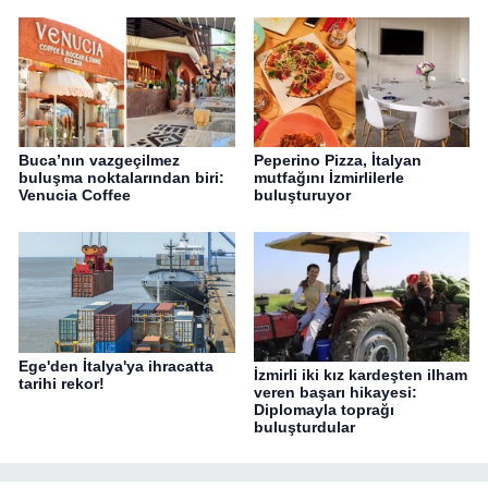
Buca’nın vazgeçilmez
Peperino Pizza, İtalyan
buluşma noktalarından biri:
mutfağını İzmirlilerle
Venucia Coffee
buluşturuyor
Ege'den İtalya'ya ihracatta
İzmirli iki kız kardeşten ilham
tarihi rekor!
veren başarı hikayesi:
Diplomayla toprağı
buluşturdular