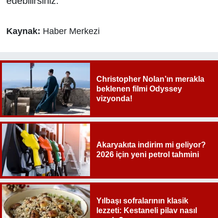
edebilirsiniz.
Kaynak:
Haber Merkezi
Christopher Nolan’ın merakla
beklenen filmi Odyssey
vizyonda!
Akaryakıta indirim mi geliyor?
2026 için yeni petrol tahmini
Yılbaşı sofralarının klasik
lezzeti: Kestaneli pilav nasıl