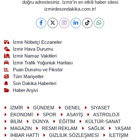
doğru adrestesiniz. İzmir'in en etkili haber sitesi
izmirdesondakika.com.tr!
İzmir Nöbetçi Eczaneler
İzmir Hava Durumu
İzmir Namaz Vakitleri
İzmir Trafik Yoğunluk Haritası
Puan Durumu ve Fikstür
Tüm Manşetler
Son Dakika Haberleri
Haber Arşivi
İZMİR
GÜNDEM
GENEL
SİYASET
EKONOMİ
SPOR
ASAYİŞ
ASTROLOJİ
BİLİM
DÜNYA
EĞİTİM
KÜLTÜR-SANAT
MAGAZİN
RESMİ REKLAM
SAĞLIK
YAŞAM
İHBAR HATTI
GİZLİLİK SÖZLEŞMESİ
İLETİŞİM