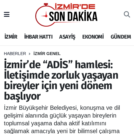
İZMİR
İzmir Nöbetçi Eczaneler
İZMİR
İHBAR HATTI
ASAYİŞ
EKONOMİ
GÜNDEM
İHBAR HATTI
İzmir Hava Durumu
DEPREM
İzmir Namaz Vakitleri
HABERLER
İZMİR GENEL
İzmir’de “ADİS” hamlesi:
GENEL
İzmir Trafik Yoğunluk Haritası
İletişimde zorluk yaşayan
bireyler için yeni dönem
EKONOMİ
Puan Durumu ve Fikstür
başlıyor
SİYASET
Tüm Manşetler
İzmir Büyükşehir Belediyesi, konuşma ve dil
SPOR
Son Dakika Haberleri
gelişimi alanında güçlük yaşayan bireylerin
toplumsal yaşama daha aktif katılımını
ASAYİŞ
Haber Arşivi
sağlamak amacıyla yeni bir bilimsel çalışma