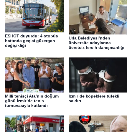
ESHOT duyurdu: 4 otobüs
Urla Belediyesi’nden
hattında geçici güzergah
üniversite adaylarına
değişikliği
ücretsiz tercih danışmanlığı
Milli tenisçi Ata’nın doğum
İzmir’de köpeklere tüfekli
günü İzmir’de tenis
saldırı
turnuvasıyla kutlandı