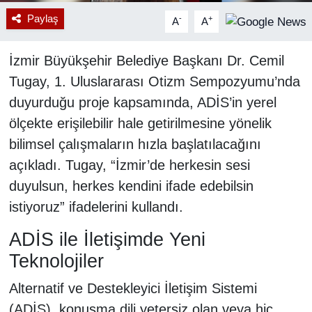
Paylaş
-
+
A
A
İzmir Büyükşehir Belediye Başkanı Dr. Cemil
Tugay, 1. Uluslararası Otizm Sempozyumu’nda
duyurduğu proje kapsamında, ADİS’in yerel
ölçekte erişilebilir hale getirilmesine yönelik
bilimsel çalışmaların hızla başlatılacağını
açıkladı. Tugay, “İzmir’de herkesin sesi
duyulsun, herkes kendini ifade edebilsin
istiyoruz” ifadelerini kullandı.
ADİS ile İletişimde Yeni
Teknolojiler
Alternatif ve Destekleyici İletişim Sistemi
(ADİS), konuşma dili yetersiz olan veya hiç