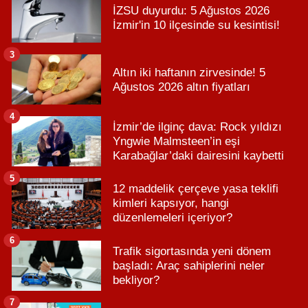
İZSU duyurdu: 5 Ağustos 2026
İzmir'in 10 ilçesinde su kesintisi!
3
Altın iki haftanın zirvesinde! 5
Ağustos 2026 altın fiyatları
4
İzmir’de ilginç dava: Rock yıldızı
Yngwie Malmsteen’in eşi
Karabağlar’daki dairesini kaybetti
5
12 maddelik çerçeve yasa teklifi
kimleri kapsıyor, hangi
düzenlemeleri içeriyor?
6
Trafik sigortasında yeni dönem
başladı: Araç sahiplerini neler
bekliyor?
7