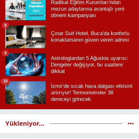
Radikal Eğitim Kurumları'ndan
mezun adaylarına avantajlı yeni
dönem kampanyası
8
Çınar Suit Hotel, Buca'da konforlu
konaklamanın güven veren adresi
9
Astrologlardan 5 Ağustos uyarısı:
Dengeler değişiyor, bu saatlere
dikkat
10
İzmir'de sıcak hava dalgası etkisini
artırıyor! Termometreler 38
dereceyi görecek
Yükleniyor...