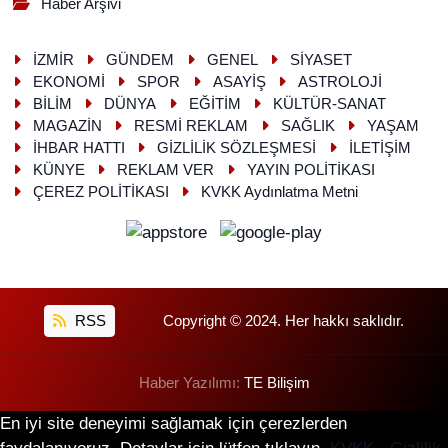
Haber Arşivi
İZMİR
GÜNDEM
GENEL
SİYASET
EKONOMİ
SPOR
ASAYİŞ
ASTROLOJİ
BİLİM
DÜNYA
EĞİTİM
KÜLTÜR-SANAT
MAGAZİN
RESMİ REKLAM
SAĞLIK
YAŞAM
İHBAR HATTI
GİZLİLİK SÖZLEŞMESİ
İLETİŞİM
KÜNYE
REKLAM VER
YAYIN POLİTİKASI
ÇEREZ POLİTİKASI
KVKK Aydınlatma Metni
RSS
Copyright © 2024. Her hakkı saklıdır.
Haber Yazılımı:
TE Bilişim
En iyi site deneyimi sağlamak için çerezlerden