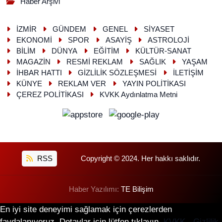
Haber Arşivi
İZMİR
GÜNDEM
GENEL
SİYASET
EKONOMİ
SPOR
ASAYİŞ
ASTROLOJİ
BİLİM
DÜNYA
EĞİTİM
KÜLTÜR-SANAT
MAGAZİN
RESMİ REKLAM
SAĞLIK
YAŞAM
İHBAR HATTI
GİZLİLİK SÖZLEŞMESİ
İLETİŞİM
KÜNYE
REKLAM VER
YAYIN POLİTİKASI
ÇEREZ POLİTİKASI
KVKK Aydınlatma Metni
RSS
Copyright © 2024. Her hakkı saklıdır.
Haber Yazılımı:
TE Bilişim
En iyi site deneyimi sağlamak için çerezlerden
faydalanıyoruz. Detaylar için lütfen tıklayın.
KVKK - Gizlilik