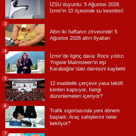
İZSU duyurdu: 5 Ağustos 2026
İzmir'in 10 ilçesinde su kesintisi!
3
Altın iki haftanın zirvesinde! 5
Ağustos 2026 altın fiyatları
4
İzmir’de ilginç dava: Rock yıldızı
Yngwie Malmsteen’in eşi
Karabağlar’daki dairesini kaybetti
5
12 maddelik çerçeve yasa teklifi
kimleri kapsıyor, hangi
düzenlemeleri içeriyor?
6
Trafik sigortasında yeni dönem
başladı: Araç sahiplerini neler
bekliyor?
7