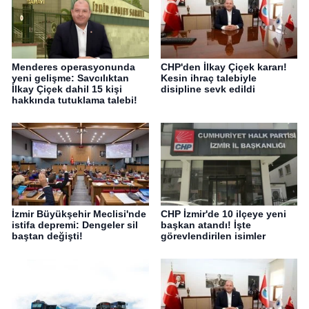
Menderes operasyonunda
CHP'den İlkay Çiçek kararı!
yeni gelişme: Savcılıktan
Kesin ihraç talebiyle
İlkay Çiçek dahil 15 kişi
disipline sevk edildi
hakkında tutuklama talebi!
İzmir Büyükşehir Meclisi'nde
CHP İzmir'de 10 ilçeye yeni
istifa depremi: Dengeler sil
başkan atandı! İşte
baştan değişti!
görevlendirilen isimler