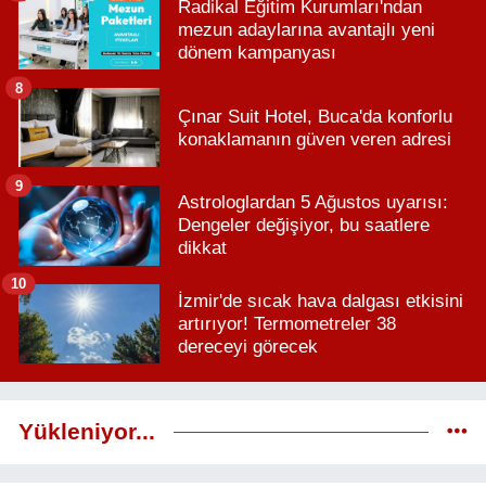
Radikal Eğitim Kurumları'ndan
mezun adaylarına avantajlı yeni
dönem kampanyası
8
Çınar Suit Hotel, Buca'da konforlu
konaklamanın güven veren adresi
9
Astrologlardan 5 Ağustos uyarısı:
Dengeler değişiyor, bu saatlere
dikkat
10
İzmir'de sıcak hava dalgası etkisini
artırıyor! Termometreler 38
dereceyi görecek
Yükleniyor...