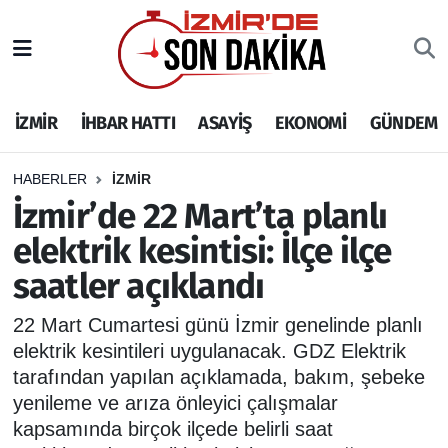
İZMİR
İzmir Nöbetçi Eczaneler
İZMİR
İHBAR HATTI
ASAYİŞ
EKONOMİ
GÜNDEM
İHBAR HATTI
İzmir Hava Durumu
DEPREM
İzmir Namaz Vakitleri
HABERLER
İZMİR
İzmir’de 22 Mart’ta planlı
GENEL
İzmir Trafik Yoğunluk Haritası
elektrik kesintisi: İlçe ilçe
saatler açıklandı
EKONOMİ
Puan Durumu ve Fikstür
22 Mart Cumartesi günü İzmir genelinde planlı
SİYASET
Tüm Manşetler
elektrik kesintileri uygulanacak. GDZ Elektrik
tarafından yapılan açıklamada, bakım, şebeke
SPOR
Son Dakika Haberleri
yenileme ve arıza önleyici çalışmalar
kapsamında birçok ilçede belirli saat
ASAYİŞ
Haber Arşivi