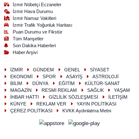
İzmir Nöbetçi Eczaneler
İzmir Hava Durumu
İzmir Namaz Vakitleri
İzmir Trafik Yoğunluk Haritası
Puan Durumu ve Fikstür
Tüm Manşetler
Son Dakika Haberleri
Haber Arşivi
İZMİR
GÜNDEM
GENEL
SİYASET
EKONOMİ
SPOR
ASAYİŞ
ASTROLOJİ
BİLİM
DÜNYA
EĞİTİM
KÜLTÜR-SANAT
MAGAZİN
RESMİ REKLAM
SAĞLIK
YAŞAM
İHBAR HATTI
GİZLİLİK SÖZLEŞMESİ
İLETİŞİM
KÜNYE
REKLAM VER
YAYIN POLİTİKASI
ÇEREZ POLİTİKASI
KVKK Aydınlatma Metni