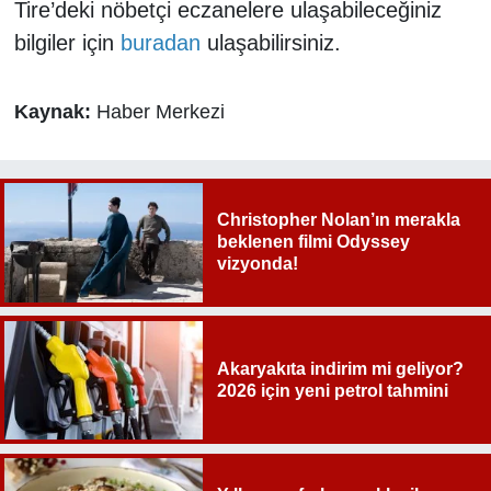
Tire’deki nöbetçi eczanelere ulaşabileceğiniz
bilgiler için
buradan
ulaşabilirsiniz.
Kaynak:
Haber Merkezi
Christopher Nolan’ın merakla
beklenen filmi Odyssey
vizyonda!
Akaryakıta indirim mi geliyor?
2026 için yeni petrol tahmini