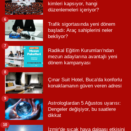
kimleri kapsıyor, hangi
düzenlemeleri içeriyor?
6
Trafik sigortasında yeni dönem
başladı: Araç sahiplerini neler
bekliyor?
7
Radikal Eğitim Kurumları'ndan
mezun adaylarına avantajlı yeni
dönem kampanyası
8
Çınar Suit Hotel, Buca'da konforlu
konaklamanın güven veren adresi
9
Astrologlardan 5 Ağustos uyarısı:
Dengeler değişiyor, bu saatlere
dikkat
10
İzmir'de sıcak hava dalgası etkisini