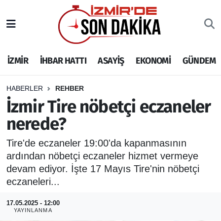
İZMİR
İzmir Nöbetçi Eczaneler
İZMİR
İHBAR HATTI
ASAYİŞ
EKONOMİ
GÜNDEM
İHBAR HATTI
İzmir Hava Durumu
DEPREM
İzmir Namaz Vakitleri
HABERLER
REHBER
İzmir Tire nöbetçi eczaneler
GENEL
İzmir Trafik Yoğunluk Haritası
nerede?
EKONOMİ
Puan Durumu ve Fikstür
Tire'de eczaneler 19:00'da kapanmasının
ardından nöbetçi eczaneler hizmet vermeye
SİYASET
Tüm Manşetler
devam ediyor. İşte 17 Mayıs Tire'nin nöbetçi
eczaneleri...
SPOR
Son Dakika Haberleri
17.05.2025 - 12:00
YAYINLANMA
ASAYİŞ
Haber Arşivi