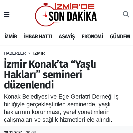
İZMİR
İzmir Nöbetçi Eczaneler
İZMİR
İHBAR HATTI
ASAYİŞ
EKONOMİ
GÜNDEM
İHBAR HATTI
İzmir Hava Durumu
DEPREM
İzmir Namaz Vakitleri
HABERLER
İZMİR
İzmir Konak’ta “Yaşlı
GENEL
İzmir Trafik Yoğunluk Haritası
Hakları” semineri
düzenlendi
EKONOMİ
Puan Durumu ve Fikstür
Konak Belediyesi ve Ege Geriatri Derneği iş
SİYASET
Tüm Manşetler
birliğiyle gerçekleştirilen seminerde, yaşlı
haklarının korunması, yerel yönetimlerin
SPOR
Son Dakika Haberleri
çalışmaları ve sağlık hizmetleri ele alındı.
ASAYİŞ
Haber Arşivi
29.11.2024 - 10:03