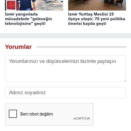
İzmir yangınlarla
İzmir Yurttaş Meclisi 15
mücadelede "geleceğin
ilçeye ulaştı: 70 yeni politika
teknolojisine" geçti!
önerisi kayda geçti
Yorumlar