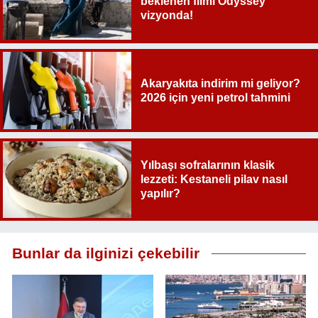
beklenen filmi Odyssey
vizyonda!
Akaryakıta indirim mi geliyor?
2026 için yeni petrol tahmini
Yılbaşı sofralarının klasik
lezzeti: Kestaneli pilav nasıl
yapılır?
Bunlar da ilginizi çekebilir