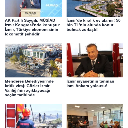
AK Partili Saygılı, MÜSİAD
İzmir’de kiralık ev alarmı: 50
İzmir Kongresi’nde konuştu:
bin TL’nin altında konut
İzmir, Türkiye ekonomisinin
bulmak zorlaştı!
lokomotif şehridir
Menderes Belediyesi'nde
İzmir siyasetinin tanınan
kritik viraj: Gözler İzmir
ismi Ankara yolcusu!
Valiliği'nin açıklayacağı
seçim tarihinde