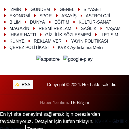
İZMİR
GÜNDEM
GENEL
SİYASET
EKONOMİ
SPOR
ASAYİŞ
ASTROLOJİ
BİLİM
DÜNYA
EĞİTİM
KÜLTÜR-SANAT
MAGAZİN
RESMİ REKLAM
SAĞLIK
YAŞAM
İHBAR HATTI
GİZLİLİK SÖZLEŞMESİ
İLETİŞİM
KÜNYE
REKLAM VER
YAYIN POLİTİKASI
ÇEREZ POLİTİKASI
KVKK Aydınlatma Metni
RSS
Copyright © 2024. Her hakkı saklıdır.
Haber Yazılımı:
TE Bilişim
En iyi site deneyimi sağlamak için çerezlerden
faydalanıyoruz. Detaylar için lütfen tıklayın.
KVKK - Gizlilik