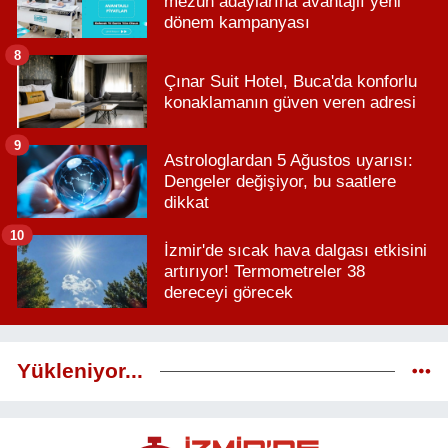
mezun adaylarına avantajlı yeni
dönem kampanyası
8
Çınar Suit Hotel, Buca'da konforlu
konaklamanın güven veren adresi
9
Astrologlardan 5 Ağustos uyarısı:
Dengeler değişiyor, bu saatlere
dikkat
10
İzmir'de sıcak hava dalgası etkisini
artırıyor! Termometreler 38
dereceyi görecek
Yükleniyor...