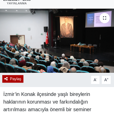
YAYINLANMA
RESMİ REKLAM
Paylaş
-
+
A
A
İzmir’in Konak ilçesinde yaşlı bireylerin
haklarının korunması ve farkındalığın
artırılması amacıyla önemli bir seminer