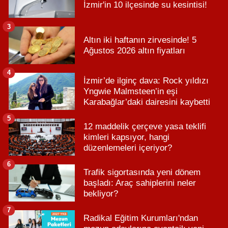
İzmir'in 10 ilçesinde su kesintisi!
3
Altın iki haftanın zirvesinde! 5
Ağustos 2026 altın fiyatları
4
İzmir’de ilginç dava: Rock yıldızı
Yngwie Malmsteen’in eşi
Karabağlar’daki dairesini kaybetti
5
12 maddelik çerçeve yasa teklifi
kimleri kapsıyor, hangi
düzenlemeleri içeriyor?
6
Trafik sigortasında yeni dönem
başladı: Araç sahiplerini neler
bekliyor?
7
Radikal Eğitim Kurumları'ndan