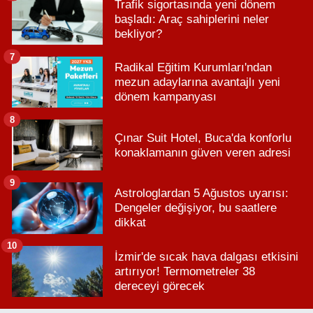
Trafik sigortasında yeni dönem
başladı: Araç sahiplerini neler
bekliyor?
7
Radikal Eğitim Kurumları'ndan
mezun adaylarına avantajlı yeni
dönem kampanyası
8
Çınar Suit Hotel, Buca'da konforlu
konaklamanın güven veren adresi
9
Astrologlardan 5 Ağustos uyarısı:
Dengeler değişiyor, bu saatlere
dikkat
10
İzmir'de sıcak hava dalgası etkisini
artırıyor! Termometreler 38
dereceyi görecek