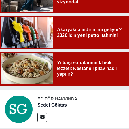
vizyonda!
Akaryakıta indirim mi geliyor?
2026 için yeni petrol tahmini
Yılbaşı sofralarının klasik
lezzeti: Kestaneli pilav nasıl
yapılır?
EDITÖR HAKKINDA
Sedef Göktaş