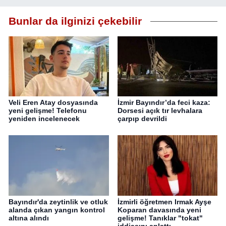
Bunlar da ilginizi çekebilir
Veli Eren Atay dosyasında
İzmir Bayındır’da feci kaza:
yeni gelişme! Telefonu
Dorsesi açık tır levhalara
yeniden incelenecek
çarpıp devrildi
Bayındır'da zeytinlik ve otluk
İzmirli öğretmen Irmak Ayşe
alanda çıkan yangın kontrol
Koparan davasında yeni
altına alındı
gelişme! Tanıklar "tokat"
iddiasını anlattı