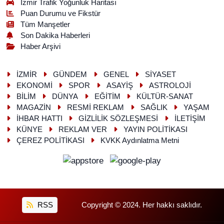
İzmir Trafik Yoğunluk Haritası
Puan Durumu ve Fikstür
Tüm Manşetler
Son Dakika Haberleri
Haber Arşivi
İZMİR
GÜNDEM
GENEL
SİYASET
EKONOMİ
SPOR
ASAYİŞ
ASTROLOJİ
BİLİM
DÜNYA
EĞİTİM
KÜLTÜR-SANAT
MAGAZİN
RESMİ REKLAM
SAĞLIK
YAŞAM
İHBAR HATTI
GİZLİLİK SÖZLEŞMESİ
İLETİŞİM
KÜNYE
REKLAM VER
YAYIN POLİTİKASI
ÇEREZ POLİTİKASI
KVKK Aydınlatma Metni
RSS
Copyright © 2024. Her hakkı saklıdır.