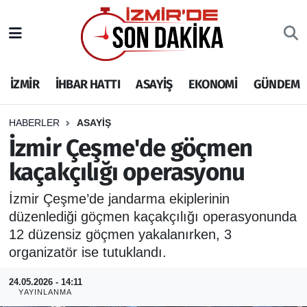
İZMİR
İzmir Nöbetçi Eczaneler
İZMİR
İHBAR HATTI
ASAYİŞ
EKONOMİ
GÜNDEM
İHBAR HATTI
İzmir Hava Durumu
DEPREM
İzmir Namaz Vakitleri
HABERLER
ASAYİŞ
İzmir Çeşme'de göçmen
GENEL
İzmir Trafik Yoğunluk Haritası
kaçakçılığı operasyonu
EKONOMİ
Puan Durumu ve Fikstür
İzmir Çeşme’de jandarma ekiplerinin
düzenlediği göçmen kaçakçılığı operasyonunda
SİYASET
Tüm Manşetler
12 düzensiz göçmen yakalanırken, 3
organizatör ise tutuklandı.
SPOR
Son Dakika Haberleri
24.05.2026 - 14:11
YAYINLANMA
ASAYİŞ
Haber Arşivi