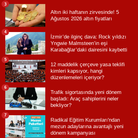
3
Altın iki haftanın zirvesinde! 5
Ağustos 2026 altın fiyatları
4
İzmir’de ilginç dava: Rock yıldızı
Yngwie Malmsteen’in eşi
Karabağlar’daki dairesini kaybetti
5
12 maddelik çerçeve yasa teklifi
kimleri kapsıyor, hangi
düzenlemeleri içeriyor?
6
Trafik sigortasında yeni dönem
başladı: Araç sahiplerini neler
bekliyor?
7
Radikal Eğitim Kurumları'ndan
mezun adaylarına avantajlı yeni
dönem kampanyası