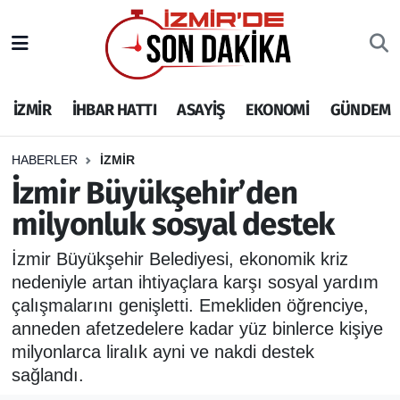
İZMİR
İzmir Nöbetçi Eczaneler
İZMİR
İHBAR HATTI
ASAYİŞ
EKONOMİ
GÜNDEM
İHBAR HATTI
İzmir Hava Durumu
DEPREM
İzmir Namaz Vakitleri
HABERLER
İZMİR
İzmir Büyükşehir’den
GENEL
İzmir Trafik Yoğunluk Haritası
milyonluk sosyal destek
EKONOMİ
Puan Durumu ve Fikstür
İzmir Büyükşehir Belediyesi, ekonomik kriz
nedeniyle artan ihtiyaçlara karşı sosyal yardım
SİYASET
Tüm Manşetler
çalışmalarını genişletti. Emekliden öğrenciye,
anneden afetzedelere kadar yüz binlerce kişiye
SPOR
Son Dakika Haberleri
milyonlarca liralık ayni ve nakdi destek
sağlandı.
ASAYİŞ
Haber Arşivi