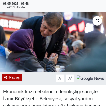
08.05.2026 - 09:48
YAYINLANMA
RESMİ REKLAM
Paylaş
-
+
A
A
Ekonomik krizin etkilerinin derinleştiği süreçte
İzmir Büyükşehir Belediyesi, sosyal yardım
çalışmalarını genişleterek yüz binlerce haneye