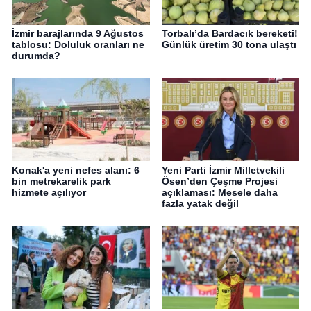
İzmir barajlarında 9 Ağustos
Torbalı’da Bardacık bereketi!
tablosu: Doluluk oranları ne
Günlük üretim 30 tona ulaştı
durumda?
Konak'a yeni nefes alanı: 6
Yeni Parti İzmir Milletvekili
bin metrekarelik park
Ösen’den Çeşme Projesi
hizmete açılıyor
açıklaması: Mesele daha
fazla yatak değil