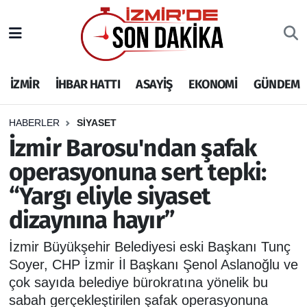
İZMİR
İzmir Nöbetçi Eczaneler
İZMİR
İHBAR HATTI
ASAYİŞ
EKONOMİ
GÜNDEM
İHBAR HATTI
İzmir Hava Durumu
DEPREM
İzmir Namaz Vakitleri
HABERLER
SİYASET
İzmir Barosu'ndan şafak
GENEL
İzmir Trafik Yoğunluk Haritası
operasyonuna sert tepki:
“Yargı eliyle siyaset
EKONOMİ
Puan Durumu ve Fikstür
dizaynına hayır”
SİYASET
Tüm Manşetler
İzmir Büyükşehir Belediyesi eski Başkanı Tunç
SPOR
Son Dakika Haberleri
Soyer, CHP İzmir İl Başkanı Şenol Aslanoğlu ve
çok sayıda belediye bürokratına yönelik bu
ASAYİŞ
Haber Arşivi
sabah gerçekleştirilen şafak operasyonuna