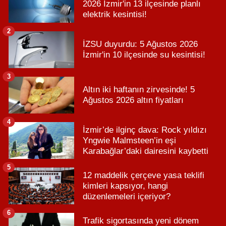
2026 İzmir'in 13 ilçesinde planlı
elektrik kesintisi!
2
İZSU duyurdu: 5 Ağustos 2026
İzmir'in 10 ilçesinde su kesintisi!
3
Altın iki haftanın zirvesinde! 5
Ağustos 2026 altın fiyatları
4
İzmir’de ilginç dava: Rock yıldızı
Yngwie Malmsteen’in eşi
Karabağlar’daki dairesini kaybetti
5
12 maddelik çerçeve yasa teklifi
kimleri kapsıyor, hangi
düzenlemeleri içeriyor?
6
Trafik sigortasında yeni dönem