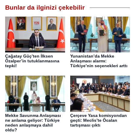
Bunlar da ilginizi çekebilir
Çağatay Güç’ten İlksen
Yunanistan’da Mekke
Özalper’in tutuklanmasına
Anlaşması alarmı:
tepki!
Türkiye’nin seçenekleri arttı
Mekke Savunma Anlaşması
Çerçeve Yasa komisyondan
ne anlama geliyor: Türkiye
geçti: Meclis’te Öcalan
neden anlaşmaya dahil
tartışması çıktı
oldu?