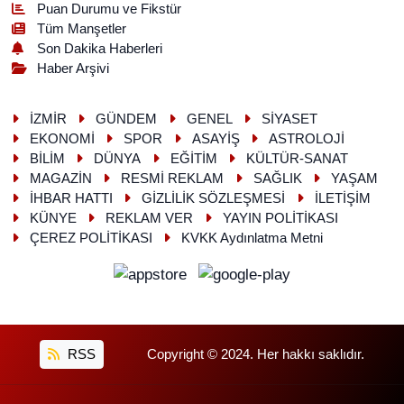
Puan Durumu ve Fikstür
Tüm Manşetler
Son Dakika Haberleri
Haber Arşivi
İZMİR
GÜNDEM
GENEL
SİYASET
EKONOMİ
SPOR
ASAYİŞ
ASTROLOJİ
BİLİM
DÜNYA
EĞİTİM
KÜLTÜR-SANAT
MAGAZİN
RESMİ REKLAM
SAĞLIK
YAŞAM
İHBAR HATTI
GİZLİLİK SÖZLEŞMESİ
İLETİŞİM
KÜNYE
REKLAM VER
YAYIN POLİTİKASI
ÇEREZ POLİTİKASI
KVKK Aydınlatma Metni
RSS
Copyright © 2024. Her hakkı saklıdır.