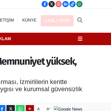
LETİŞİM
KÜNYE
CANLI YAYIN
EKLAM
 Memnuniyet yüksek,
ası, İzmirlilerin kentte
gısı ve kurumsal güvensizlik
-
+
A
A