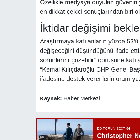
Özellikle medyaya duyulan güvenin 
en dikkat çekici sonuçlarından biri ol
İktidar değişimi beklen
Araştırmaya katılanların yüzde 53’ü 
değişeceğini düşündüğünü ifade etti.
sorunlarını çözebilir” görüşüne katıl
“Kemal Kılıçdaroğlu CHP Genel Başk
ifadesine destek verenlerin oranı yü
Kaynak:
Haber Merkezi
EDITÖRÜN SEÇTIĞI
Christopher N