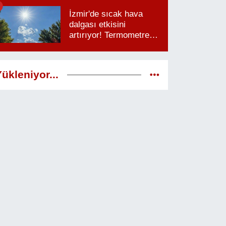
saatlere dikkat
İzmir'de sıcak hava
dalgası etkisini
artırıyor! Termometreler
38 dereceyi görecek
ükleniyor...