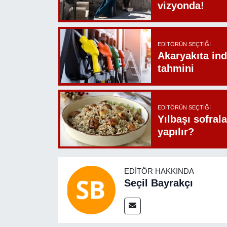
vizyonda!
EDITÖRÜN SEÇTIĞI
Akaryakıta ind
tahmini
EDITÖRÜN SEÇTIĞI
Yılbaşı sofrala
yapılır?
EDITÖR HAKKINDA
Seçil Bayrakçı