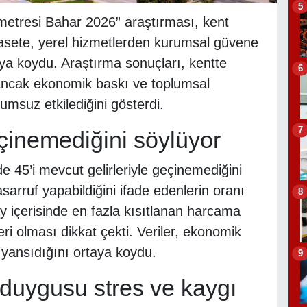
5
ometresi Bahar 2026” araştırması, kent
asete, yerel hizmetlerden kurumsal güvene
aya koydu. Araştırma sonuçları, kentte
6
ncak ekonomik baskı ve toplumsal
lumsuz etkilediğini gösterdi.
7
geçinemediğini söylüyor
e 45’i mevcut gelirleriyle geçinemediğini
tasarruf yapabildiğini ifade edenlerin oranı
8
y içerisinde en fazla kısıtlanan harcama
ri olması dikkat çekti. Veriler, ekonomik
 yansıdığını ortaya koydu.
9
n duygusu stres ve kaygı