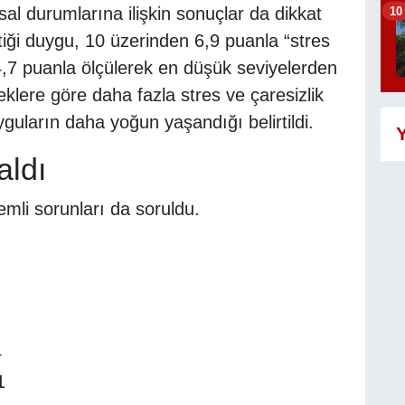
10
al durumlarına ilişkin sonuçlar da dikkat
ttiği duygu, 10 üzerinden 6,9 puanla “stres
4,7 puanla ölçülerek en düşük seviyelerden
keklere göre daha fazla stres ve çaresizlik
yguların daha yoğun yaşandığı belirtildi.
Y
aldı
emli sorunları da soruldu.
4
1