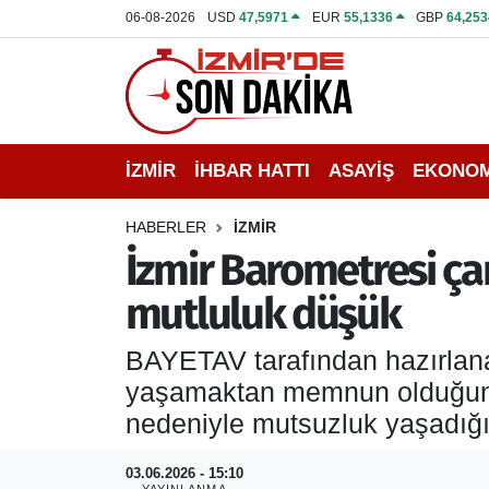
06-08-2026
USD
47,5971
EUR
55,1336
GBP
64,253
İZMİR
İzmir Nöbetçi Eczaneler
İHBAR HATTI
İzmir Hava Durumu
İZMİR
İHBAR HATTI
ASAYİŞ
EKONOM
DEPREM
İzmir Namaz Vakitleri
HABERLER
İZMİR
GENEL
İzmir Trafik Yoğunluk Haritası
İzmir Barometresi ça
mutluluk düşük
EKONOMİ
Puan Durumu ve Fikstür
BAYETAV tarafından hazırlanan
SİYASET
Tüm Manşetler
yaşamaktan memnun olduğunu 
SPOR
Son Dakika Haberleri
nedeniyle mutsuzluk yaşadığı
ASAYİŞ
Haber Arşivi
03.06.2026 - 15:10
YAYINLANMA