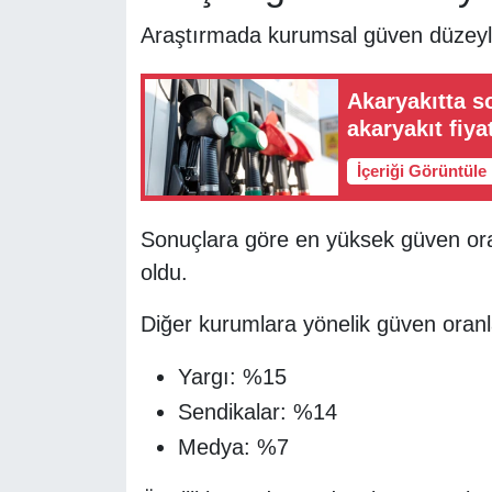
Araştırmada kurumsal güven düzeyle
Akaryakıtta so
akaryakıt fiyat
İçeriği Görüntüle
Sonuçlara göre en yüksek güven oranı
oldu.
Diğer kurumlara yönelik güven oranla
Yargı: %15
Sendikalar: %14
Medya: %7