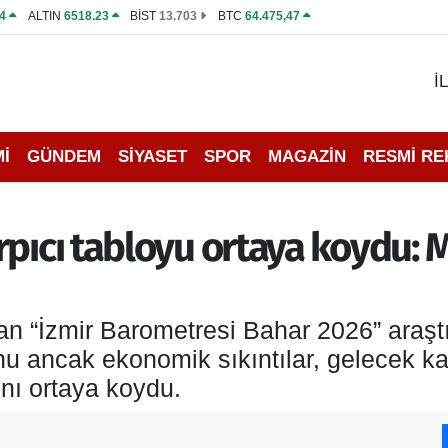
4
ALTIN
6518.23
BİST
13.703
BTC
64.475,47
İ
İ
GÜNDEM
SİYASET
SPOR
MAGAZİN
RESMİ R
rpıcı tabloyu ortaya koydu:
 “İzmir Barometresi Bahar 2026” araştırm
ancak ekonomik sıkıntılar, gelecek kay
nı ortaya koydu.