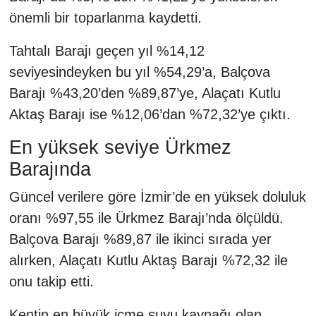
önemli bir toparlanma kaydetti.
Tahtalı Barajı geçen yıl %14,12
seviyesindeyken bu yıl %54,29’a, Balçova
Barajı %43,20’den %89,87’ye, Alaçatı Kutlu
Aktaş Barajı ise %12,06’dan %72,32’ye çıktı.
En yüksek seviye Ürkmez
Barajında
Güncel verilere göre İzmir’de en yüksek doluluk
oranı %97,55 ile Ürkmez Barajı’nda ölçüldü.
Balçova Barajı %89,87 ile ikinci sırada yer
alırken, Alaçatı Kutlu Aktaş Barajı %72,32 ile
onu takip etti.
Kentin en büyük içme suyu kaynağı olan