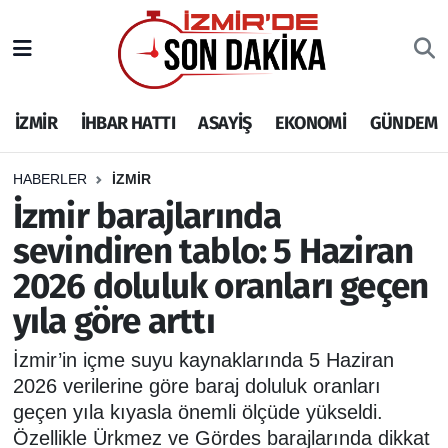
İZMİR
İzmir Nöbetçi Eczaneler
İZMİR
İHBAR HATTI
ASAYİŞ
EKONOMİ
GÜNDEM
İHBAR HATTI
İzmir Hava Durumu
DEPREM
İzmir Namaz Vakitleri
HABERLER
İZMİR
İzmir barajlarında
GENEL
İzmir Trafik Yoğunluk Haritası
sevindiren tablo: 5 Haziran
2026 doluluk oranları geçen
EKONOMİ
Puan Durumu ve Fikstür
yıla göre arttı
SİYASET
Tüm Manşetler
İzmir’in içme suyu kaynaklarında 5 Haziran
SPOR
Son Dakika Haberleri
2026 verilerine göre baraj doluluk oranları
geçen yıla kıyasla önemli ölçüde yükseldi.
ASAYİŞ
Haber Arşivi
Özellikle Ürkmez ve Gördes barajlarında dikkat