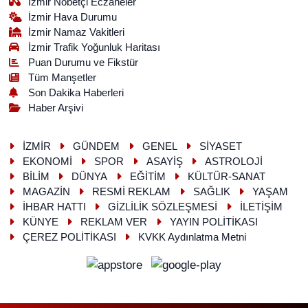
İzmir Nöbetçi Eczaneler
İzmir Hava Durumu
İzmir Namaz Vakitleri
İzmir Trafik Yoğunluk Haritası
Puan Durumu ve Fikstür
Tüm Manşetler
Son Dakika Haberleri
Haber Arşivi
İZMİR
GÜNDEM
GENEL
SİYASET
EKONOMİ
SPOR
ASAYİŞ
ASTROLOJİ
BİLİM
DÜNYA
EĞİTİM
KÜLTÜR-SANAT
MAGAZİN
RESMİ REKLAM
SAĞLIK
YAŞAM
İHBAR HATTI
GİZLİLİK SÖZLEŞMESİ
İLETİŞİM
KÜNYE
REKLAM VER
YAYIN POLİTİKASI
ÇEREZ POLİTİKASI
KVKK Aydınlatma Metni