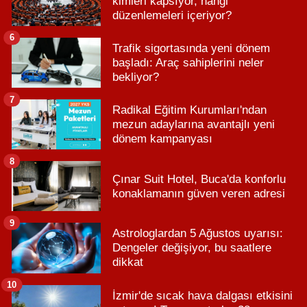
kimleri kapsıyor, hangi
düzenlemeleri içeriyor?
6
Trafik sigortasında yeni dönem
başladı: Araç sahiplerini neler
bekliyor?
7
Radikal Eğitim Kurumları'ndan
mezun adaylarına avantajlı yeni
dönem kampanyası
8
Çınar Suit Hotel, Buca'da konforlu
konaklamanın güven veren adresi
9
Astrologlardan 5 Ağustos uyarısı:
Dengeler değişiyor, bu saatlere
dikkat
10
İzmir'de sıcak hava dalgası etkisini