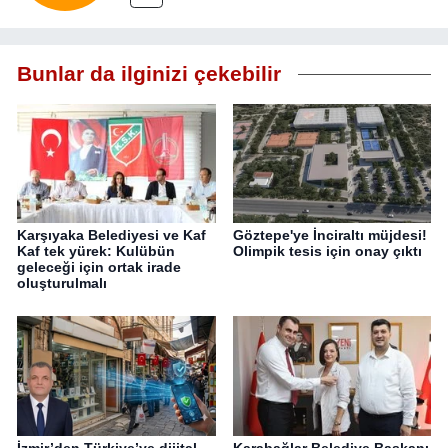
Bunlar da ilginizi çekebilir
Karşıyaka Belediyesi ve Kaf
Göztepe'ye İnciraltı müjdesi!
Kaf tek yürek: Kulübün
Olimpik tesis için onay çıktı
geleceği için ortak irade
oluşturulmalı
İzmir’den Türkiye’ye dijital
Karabağlar Belediye Başkanı