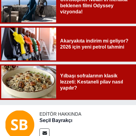
beklenen filmi Odyssey
vizyonda!
Akaryakıta indirim mi geliyor?
2026 için yeni petrol tahmini
Yılbaşı sofralarının klasik
lezzeti: Kestaneli pilav nasıl
yapılır?
EDITÖR HAKKINDA
Seçil Bayrakçı