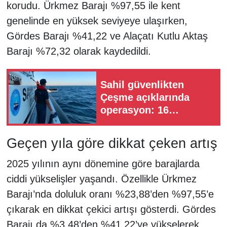
korudu. Ürkmez Barajı %97,55 ile kent
genelinde en yüksek seviyeye ulaşırken,
Gördes Barajı %41,22 ve Alaçatı Kutlu Aktaş
Barajı %72,32 olarak kaydedildi.
Sahil güvenlikten
Çeşme açıklarında
operasyon: 16
düzensiz göçmen
kurtarıldı
Geçen yıla göre dikkat çeken artış
2025 yılının aynı dönemine göre barajlarda
ciddi yükselişler yaşandı. Özellikle Ürkmez
Barajı’nda doluluk oranı %23,88’den %97,55’e
çıkarak en dikkat çekici artışı gösterdi. Gördes
Barajı da %3,48’den %41,22’ye yükselerek