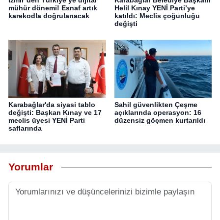
mühür dönemi! Esnaf artık
Helil Kınay YENİ Parti’ye
karekodla doğrulanacak
katıldı: Meclis çoğunluğu
değişti
Karabağlar'da siyasi tablo
Sahil güvenlikten Çeşme
değişti: Başkan Kınay ve 17
açıklarında operasyon: 16
meclis üyesi YENİ Parti
düzensiz göçmen kurtarıldı
saflarında
Yorumlar