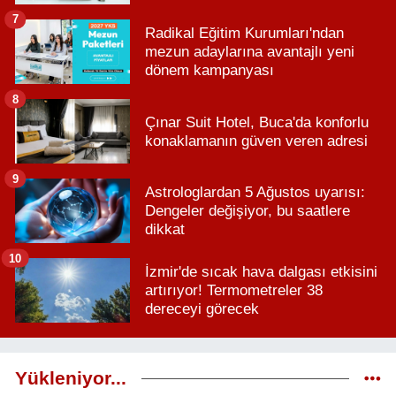
7
Radikal Eğitim Kurumları'ndan
mezun adaylarına avantajlı yeni
dönem kampanyası
8
Çınar Suit Hotel, Buca'da konforlu
konaklamanın güven veren adresi
9
Astrologlardan 5 Ağustos uyarısı:
Dengeler değişiyor, bu saatlere
dikkat
10
İzmir'de sıcak hava dalgası etkisini
artırıyor! Termometreler 38
dereceyi görecek
Yükleniyor...