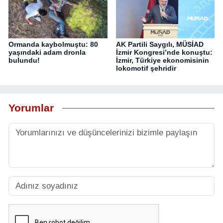
Ormanda kaybolmuştu: 80
AK Partili Saygılı, MÜSİAD
yaşındaki adam dronla
İzmir Kongresi’nde konuştu:
bulundu!
İzmir, Türkiye ekonomisinin
lokomotif şehridir
Yorumlar