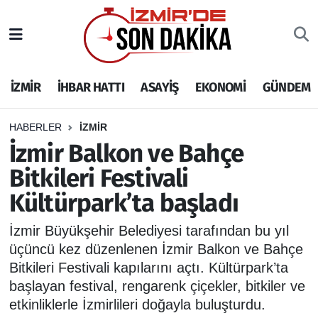
İZMİR
İzmir Nöbetçi Eczaneler
İZMİR
İHBAR HATTI
ASAYİŞ
EKONOMİ
GÜNDEM
İHBAR HATTI
İzmir Hava Durumu
DEPREM
İzmir Namaz Vakitleri
HABERLER
İZMİR
İzmir Balkon ve Bahçe
GENEL
İzmir Trafik Yoğunluk Haritası
Bitkileri Festivali
Kültürpark’ta başladı
EKONOMİ
Puan Durumu ve Fikstür
İzmir Büyükşehir Belediyesi tarafından bu yıl
SİYASET
Tüm Manşetler
üçüncü kez düzenlenen İzmir Balkon ve Bahçe
Bitkileri Festivali kapılarını açtı. Kültürpark’ta
SPOR
Son Dakika Haberleri
başlayan festival, rengarenk çiçekler, bitkiler ve
etkinliklerle İzmirlileri doğayla buluşturdu.
ASAYİŞ
Haber Arşivi