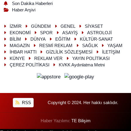
Son Dakika Haberleri
Haber Arşivi
İZMİR
GÜNDEM
GENEL
SİYASET
EKONOMİ
SPOR
ASAYİŞ
ASTROLOJİ
BİLİM
DÜNYA
EĞİTİM
KÜLTÜR-SANAT
MAGAZİN
RESMİ REKLAM
SAĞLIK
YAŞAM
İHBAR HATTI
GİZLİLİK SÖZLEŞMESİ
İLETİŞİM
KÜNYE
REKLAM VER
YAYIN POLİTİKASI
ÇEREZ POLİTİKASI
KVKK Aydınlatma Metni
RSS
Copyright © 2024. Her hakkı saklıdır.
Haber Yazılımı:
TE Bilişim