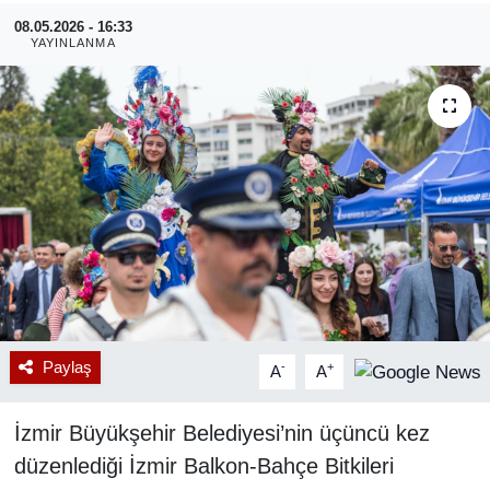
08.05.2026 - 16:33
RESMİ REKLAM
YAYINLANMA
Paylaş
-
+
A
A
İzmir Büyükşehir Belediyesi’nin üçüncü kez
düzenlediği İzmir Balkon-Bahçe Bitkileri