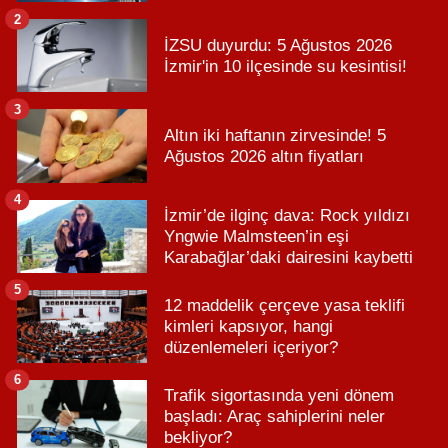
2
İZSU duyurdu: 5 Ağustos 2026
İzmir'in 10 ilçesinde su kesintisi!
3
Altın iki haftanın zirvesinde! 5
Ağustos 2026 altın fiyatları
4
İzmir’de ilginç dava: Rock yıldızı
Yngwie Malmsteen’in eşi
Karabağlar’daki dairesini kaybetti
5
12 maddelik çerçeve yasa teklifi
kimleri kapsıyor, hangi
düzenlemeleri içeriyor?
6
Trafik sigortasında yeni dönem
başladı: Araç sahiplerini neler
bekliyor?