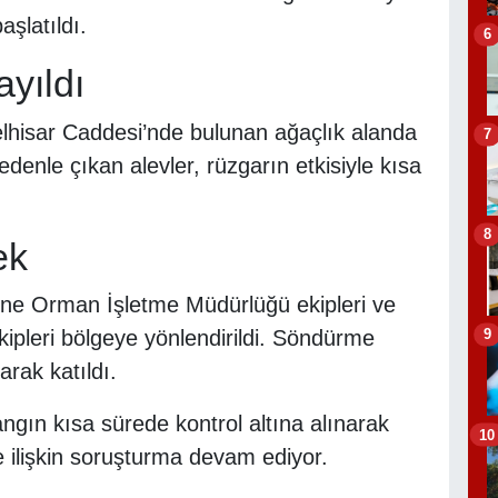
şlatıldı.
6
yıldı
lhisar Caddesi’nde bulunan ağaçlık alanda
7
denle çıkan alevler, rüzgarın etkisiyle kısa
8
ek
ine Orman İşletme Müdürlüğü ekipleri ve
9
kipleri bölgeye yönlendirildi. Söndürme
arak katıldı.
ngın kısa sürede kontrol altına alınarak
10
 ilişkin soruşturma devam ediyor.