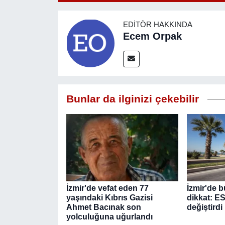
EDITÖR HAKKINDA
Ecem Orpak
Bunlar da ilginizi çekebilir
İzmir'de vefat eden 77
İzmir'de b
yaşındaki Kıbrıs Gazisi
dikkat: E
Ahmet Bacınak son
değiştirdi
yolculuğuna uğurlandı