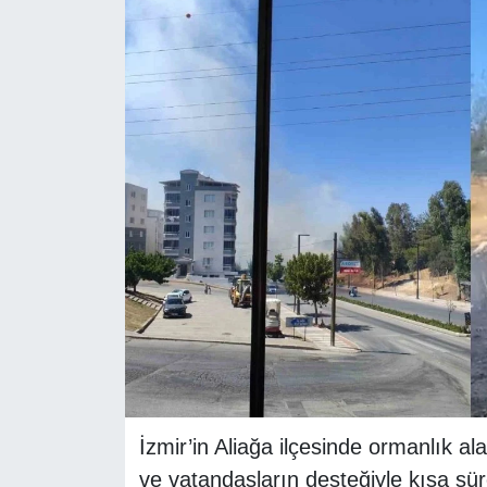
RESMİ REKLAM
İzmir’in Aliağa ilçesinde ormanlık al
ve vatandaşların desteğiyle kısa sür