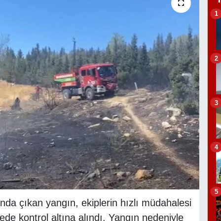
1
2
3
4
5
anda çıkan yangın, ekiplerin hızlı müdahalesi
ede kontrol altına alındı. Yangın nedeniyle