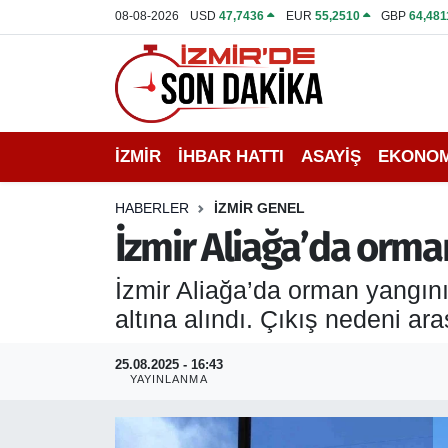
08-08-2026
USD
47,7436
EUR
55,2510
GBP
64,481
İZMİR
İzmir Nöbetçi Eczaneler
İHBAR HATTI
İzmir Hava Durumu
İZMİR
İHBAR HATTI
ASAYİŞ
EKONOM
DEPREM
İzmir Namaz Vakitleri
HABERLER
İZMİR GENEL
GENEL
İzmir Trafik Yoğunluk Haritası
İzmir Aliağa’da orma
EKONOMİ
Puan Durumu ve Fikstür
İzmir Aliağa’da orman yangını 
altına alındı. Çıkış nedeni araş
SİYASET
Tüm Manşetler
25.08.2025 - 16:43
SPOR
Son Dakika Haberleri
YAYINLANMA
ASAYİŞ
Haber Arşivi