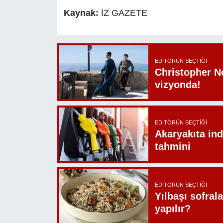
Kaynak:
İZ GAZETE
EDITÖRÜN SEÇTIĞI
Christopher N
vizyonda!
EDITÖRÜN SEÇTIĞI
Akaryakıta ind
tahmini
EDITÖRÜN SEÇTIĞI
Yılbaşı sofrala
yapılır?