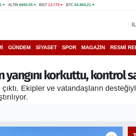
1
ALTIN
6660.55
BİST
13.779
BTC
64.960,21
İ
İ
GÜNDEM
SİYASET
SPOR
MAGAZİN
RESMİ R
n yangını korkuttu, kontrol s
çıktı. Ekipler ve vatandaşların desteğiy
tırılıyor.