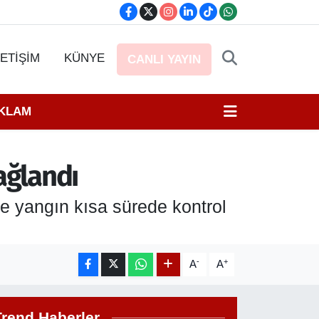
LETİŞİM
KÜNYE
CANLI YAYIN
EKLAM
ağlandı
le yangın kısa sürede kontrol
-
+
A
A
Trend Haberler