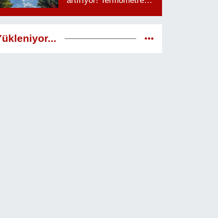
artırıyor! Termometreler
38 dereceyi görecek
ükleniyor...