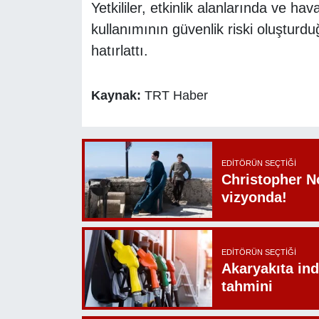
Yetkililer, etkinlik alanlarında ve ha
kullanımının güvenlik riski oluşturdu
hatırlattı.
Kaynak:
TRT Haber
EDITÖRÜN SEÇTIĞI
Christopher N
vizyonda!
EDITÖRÜN SEÇTIĞI
Akaryakıta ind
tahmini