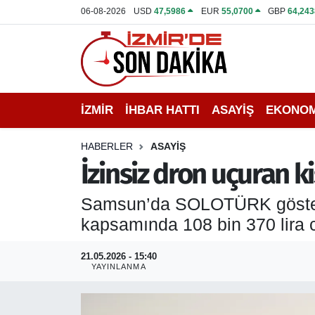
06-08-2026
USD
47,5986
EUR
55,0700
GBP
64,243
İZMİR
İzmir Nöbetçi Eczaneler
İHBAR HATTI
İzmir Hava Durumu
İZMİR
İHBAR HATTI
ASAYİŞ
EKONOM
DEPREM
İzmir Namaz Vakitleri
HABERLER
ASAYİŞ
GENEL
İzmir Trafik Yoğunluk Haritası
İzinsiz dron uçuran ki
EKONOMİ
Puan Durumu ve Fikstür
Samsun’da SOLOTÜRK gösterisi
kapsamında 108 bin 370 lira c
SİYASET
Tüm Manşetler
21.05.2026 - 15:40
SPOR
Son Dakika Haberleri
YAYINLANMA
ASAYİŞ
Haber Arşivi