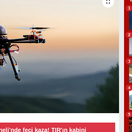
1
2
3
4
5
eli'nde feci kaza! TIR'ın kabini