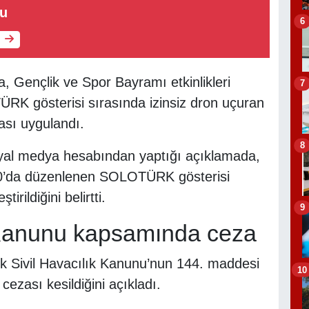
tu
6
 Gençlik ve Spor Bayramı etkinlikleri
7
RK gösterisi sırasında izinsiz dron uçuran
zası uygulandı.
8
al medya hesabından yaptığı açıklamada,
00’da düzenlenen SOLOTÜRK gösterisi
irildiğini belirtti.
9
k Kanunu kapsamında ceza
ürk Sivil Havacılık Kanunu’nun 144. maddesi
10
cezası kesildiğini açıkladı.