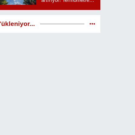
artırıyor! Termometreler
38 dereceyi görecek
ükleniyor...