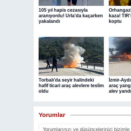
105 yıl hapis cezasıyla
Orhangazi
aranıyordu! Urla'da kaçarken
kaza! TIR'
yakalandı
koptu
Torbalı'da seyir halindeki
İzmir-Ayd
hafif ticari araç alevlere teslim
araç yang
oldu
alev yand
Yorumlar