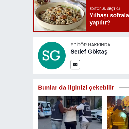
EDITÖRÜN SEÇTIĞI
Yılbaşı sofrala
yapılır?
EDITÖR HAKKINDA
Sedef Göktaş
Bunlar da ilginizi çekebilir