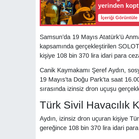
yerinden kop
İçeriği Görüntüle
Samsun’da 19 Mayıs Atatürk’ü Anma,
kapsamında gerçekleştirilen SOLOTÜ
kişiye 108 bin 370 lira idari para ce
Canik Kaymakamı Şeref Aydın, sosy
19 Mayıs’ta Doğu Park’ta saat 16.
sırasında izinsiz dron uçuşu gerçekleşt
Türk Sivil Havacılı
Aydın, izinsiz dron uçuran kişiye T
gereğince 108 bin 370 lira idari para 