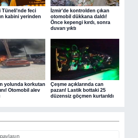
 Tüneli'nde feci
İzmir'de kontrolden çıkan
ın kabini yerinden
otomobil dükkana daldı!
Önce kepengi kırdı, sonra
duvarı yıktı
ın yolunda korkutan
Çeşme açıklarında can
ını! Otomobil alev
pazarı! Lastik bottaki 25
ı
düzensiz göçmen kurtarıldı