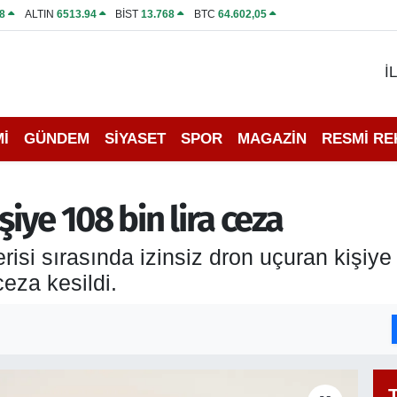
8
ALTIN
6513.94
BİST
13.768
BTC
64.602,05
İ
İ
GÜNDEM
SİYASET
SPOR
MAGAZİN
RESMİ R
şiye 108 bin lira ceza
 sırasında izinsiz dron uçuran kişiye 
eza kesildi.