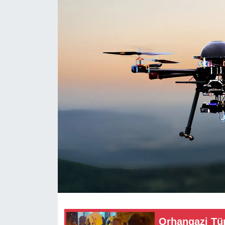
RESMİ REKLAM
Orhangazi Tün