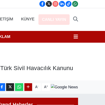
LETİŞİM
KÜNYE
CANLI YAYIN
EKLAM
Türk Sivil Havacılık Kanunu
-
+
A
A
Trend Haberler