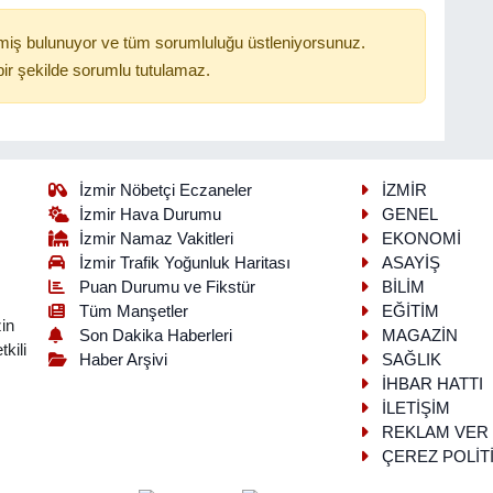
miş bulunuyor ve tüm sorumluluğu üstleniyorsunuz.
ir şekilde sorumlu tutulamaz.
İzmir Nöbetçi Eczaneler
İZMİR
İzmir Hava Durumu
GENEL
İzmir Namaz Vakitleri
EKONOMİ
İzmir Trafik Yoğunluk Haritası
ASAYİŞ
Puan Durumu ve Fikstür
BİLİM
Tüm Manşetler
EĞİTİM
in
Son Dakika Haberleri
MAGAZİN
kili
Haber Arşivi
SAĞLIK
İHBAR HATTI
İLETİŞİM
REKLAM VER
ÇEREZ POLİT