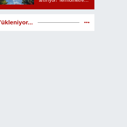
artırıyor! Termometreler
38 dereceyi görecek
ükleniyor...