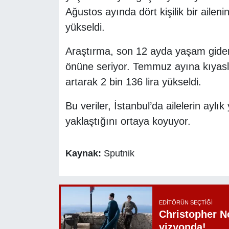
Ağustos ayında dört kişilik bir ailen
yükseldi.
Araştırma, son 12 ayda yaşam giderle
önüne seriyor. Temmuz ayına kıyasl
artarak 2 bin 136 lira yükseldi.
Bu veriler, İstanbul’da ailelerin ayl
yaklaştığını ortaya koyuyor.
Kaynak:
Sputnik
EDITÖRÜN SEÇTIĞI
Christopher N
vizyonda!