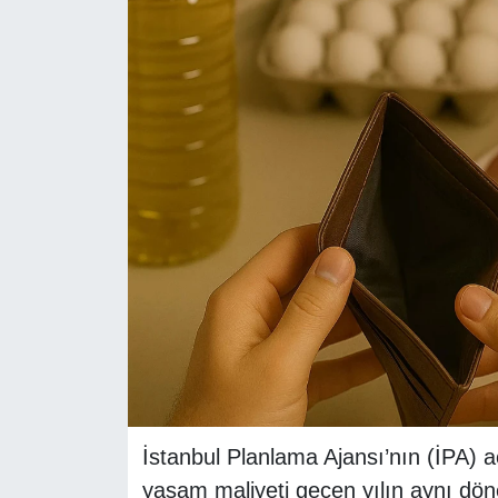
RESMİ REKLAM
İstanbul Planlama Ajansı’nın (İPA) a
yaşam maliyeti geçen yılın aynı dön