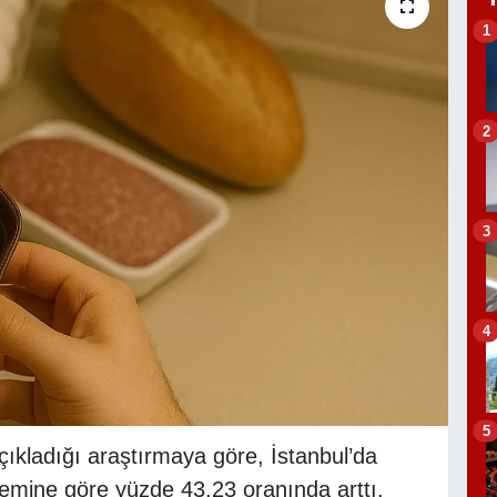
1
2
3
4
5
çıkladığı araştırmaya göre, İstanbul’da
emine göre yüzde 43,23 oranında arttı.