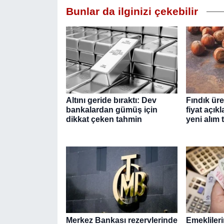
Bunlar da ilginizi çekebilir
Altını geride bıraktı: Dev
Fındık üre
bankalardan gümüş için
fiyat açık
dikkat çeken tahmin
yeni alım t
Merkez Bankası rezervlerinde
Emeklileri