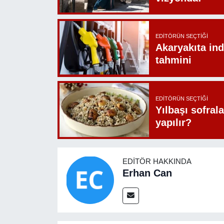
EDITÖRÜN SEÇTIĞI
Akaryakıta ind
tahmini
EDITÖRÜN SEÇTIĞI
Yılbaşı sofrala
yapılır?
EDITÖR HAKKINDA
Erhan Can