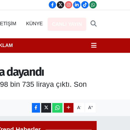
LETİŞİM
KÜNYE
CANLI YAYIN
EKLAM
ya dayandı
98 bin 735 liraya çıktı. Son
-
+
A
A
Trend Haberler