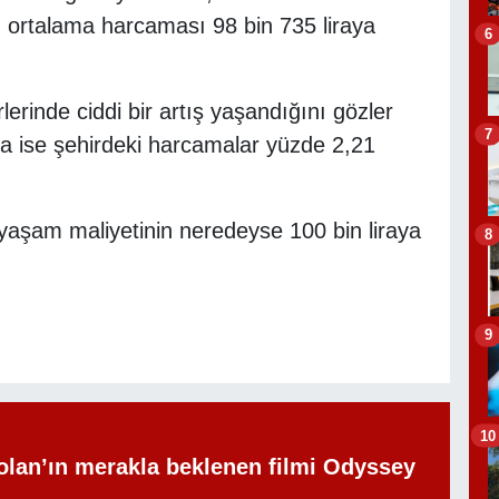
in ortalama harcaması 98 bin 735 liraya
6
rinde ciddi bir artış yaşandığını gözler
7
a ise şehirdeki harcamalar yüzde 2,21
ık yaşam maliyetinin neredeyse 100 bin liraya
8
9
10
olan’ın merakla beklenen filmi Odyssey