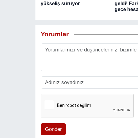
yükseliş sürüyor
geldi! Fa
gece hesap
Yorumlar
Gönder