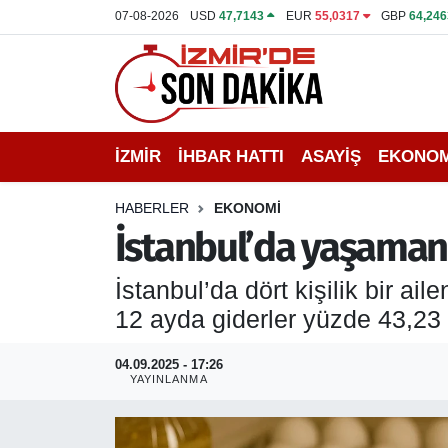
07-08-2026
USD
47,7143
EUR
55,0317
GBP
64,246
İZMİR
İzmir Nöbetçi Eczaneler
İHBAR HATTI
İzmir Hava Durumu
İZMİR
İHBAR HATTI
ASAYİŞ
EKONOM
DEPREM
İzmir Namaz Vakitleri
HABERLER
EKONOMİ
GENEL
İzmir Trafik Yoğunluk Haritası
İstanbul’da yaşamanın
EKONOMİ
Puan Durumu ve Fikstür
İstanbul’da dört kişilik bir ai
12 ayda giderler yüzde 43,23 a
SİYASET
Tüm Manşetler
04.09.2025 - 17:26
SPOR
Son Dakika Haberleri
YAYINLANMA
ASAYİŞ
Haber Arşivi