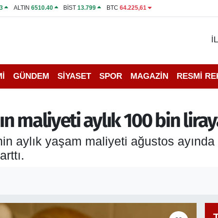
3
ALTIN
6510.40
BİST
13.799
BTC
64.225,61
İ
İ
GÜNDEM
SİYASET
SPOR
MAGAZİN
RESMİ R
 maliyeti aylık 100 bin lira
lenin aylık yaşam maliyeti ağustos ayında 
rttı.