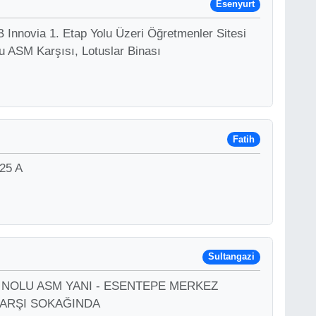
Esenyurt
 Innovia 1. Etap Yolu Üzeri Öğretmenler Sitesi
u ASM Karşısı, Lotuslar Binası
Fatih
 25 A
Sultangazi
A 38 NOLU ASM YANI - ESENTEPE MERKEZ
KARŞI SOKAĞINDA