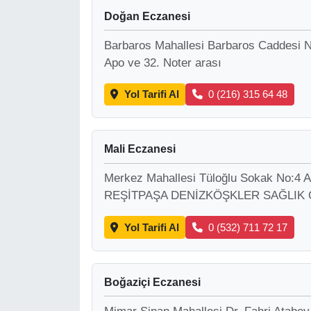
Doğan Eczanesi
Barbaros Mahallesi Barbaros Caddesi N
Apo ve 32. Noter arası
Yol Tarifi Al
0 (216) 315 64 48
Mali Eczanesi
Merkez Mahallesi Tüloğlu Sokak No
REŞİTPAŞA DENİZKÖŞKLER SAĞLIK 
Yol Tarifi Al
0 (532) 711 72 17
Boğaziçi Eczanesi