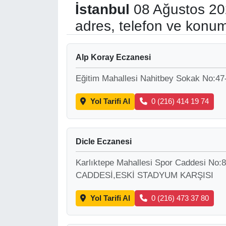
İstanbul
08 Ağustos 20
RESMİ REKLAM
adres, telefon ve konum
Alp Koray Eczanesi
Eğitim Mahallesi Nahitbey Sokak No:47
Yol Tarifi Al
0 (216) 414 19 74
Dicle Eczanesi
Karlıktepe Mahallesi Spor Caddesi 
CADDESİ,ESKİ STADYUM KARŞISI
Yol Tarifi Al
0 (216) 473 37 80