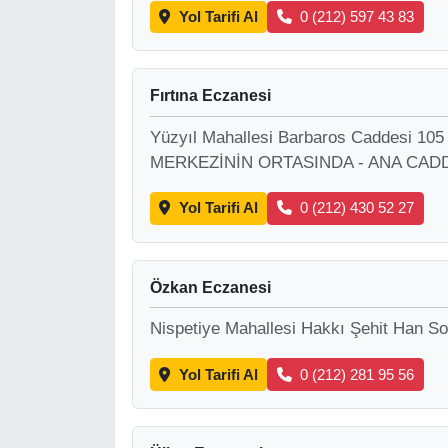
Yol Tarifi Al
0 (212) 597 43 83
Fırtına Eczanesi
Yüzyıl Mahallesi Barbaros Caddesi 1
MERKEZİNİN ORTASINDA - ANA CA
Yol Tarifi Al
0 (212) 430 52 27
Özkan Eczanesi
Nispetiye Mahallesi Hakkı Şehit Han Sok
Yol Tarifi Al
0 (212) 281 95 56