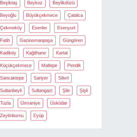
Beşiktaş
Beykoz
Beylikdüzü
Beyoğlu
Büyükçekmece
Çatalca
Çekmeköy
Esenler
Esenyurt
Fatih
Gaziosmanpaşa
Güngören
Kadiköy
Kağithane
Kartal
Küçükçekmece
Maltepe
Pendik
Sancaktepe
Sariyer
Silivri
Sultanbeyli
Sultangazi
Şile
Şişli
Tuzla
Ümraniye
Üsküdar
Zeytinburnu
Eyüp