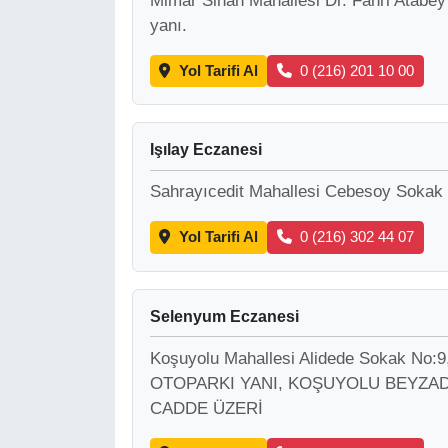
Mimar Sinan Mahallesi Dr. Fahri Atabe
yanı.
Yol Tarifi Al
0 (216) 201 10 00
Işılay Eczanesi
Sahrayıcedit Mahallesi Cebesoy Sokak
Yol Tarifi Al
0 (216) 302 44 07
Selenyum Eczanesi
Koşuyolu Mahallesi Alidede Sokak 
OTOPARKI YANI, KOŞUYOLU BEYZAD
CADDE ÜZERİ