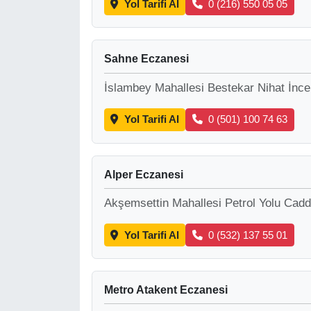
Yol Tarifi Al
0 (216) 550 05 05
Sahne Eczanesi
İslambey Mahallesi Bestekar Nihat İnce
Yol Tarifi Al
0 (501) 100 74 63
Alper Eczanesi
Akşemsettin Mahallesi Petrol Yolu Cadd
Yol Tarifi Al
0 (532) 137 55 01
Metro Atakent Eczanesi