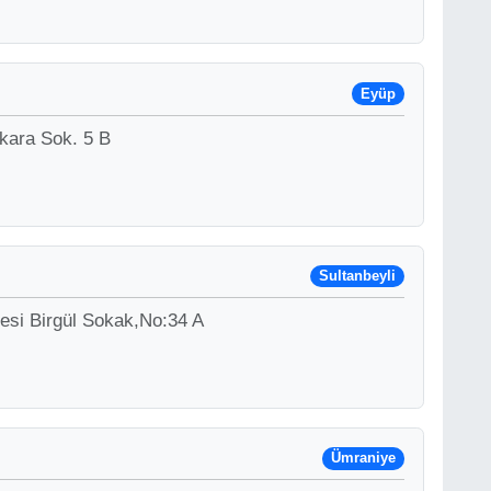
Eyüp
kara Sok. 5 B
Sultanbeyli
esi Birgül Sokak,No:34 A
Ümraniye