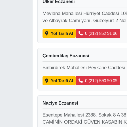
Ülker Eczanesi
Mevlana Mahallesi Hürriyet Caddesi 10B
ve Albayrak Cami yanı, Güzelyurt 2 Nol
Yol Tarifi Al
0 (212) 852 91 96
Çemberlitaş Eczanesi
Binbirdirek Mahallesi Peykane Caddesi
Yol Tarifi Al
0 (212) 590 90 09
Naciye Eczanesi
Esentepe Mahallesi 2388. Sokak 8 
CAMİNİN ORDAKİ GÜVEN KASABIN 