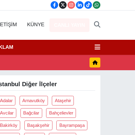
LETİŞİM
KÜNYE
CANLI YAYIN
EKLAM
stanbul Diğer İlçeler
Adalar
Arnavutköy
Ataşehir
Avcilar
Bağcilar
Bahçelievler
Bakirköy
Başakşehir
Bayrampaşa