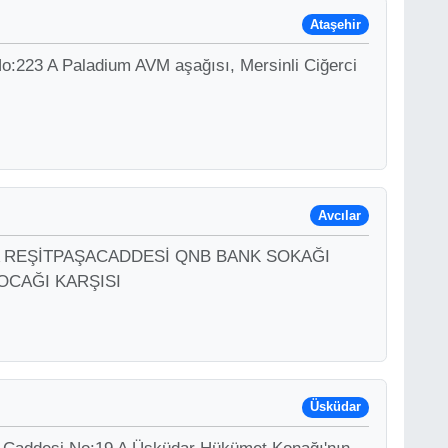
Ataşehir
o:223 A Paladium AVM aşağısı, Mersinli Ciğerci
Avcılar
:4 A REŞİTPAŞACADDESİ QNB BANK SOKAĞI
OCAĞI KARŞISI
Üsküdar