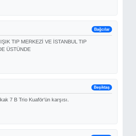
Bağcılar
05 IŞIK TIP MERKEZİ VE İSTANBUL TIP
DDE ÜSTÜNDE
Beşiktaş
ak 7 B Trio Kuaför'ün karşısı.