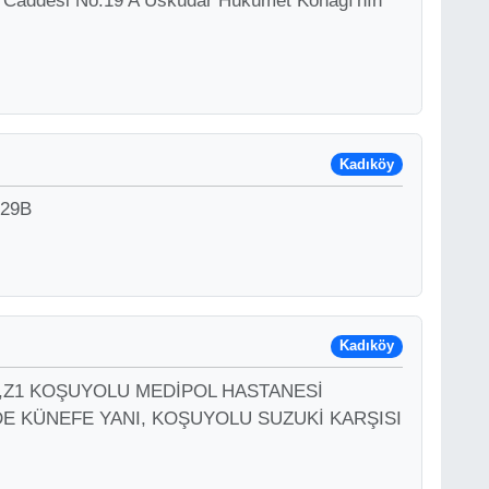
y Caddesi No:19 A Üsküdar Hükümet Konağı'nın
Kadıköy
 29B
Kadıköy
No:9,Z1 KOŞUYOLU MEDİPOL HASTANESİ
E KÜNEFE YANI, KOŞUYOLU SUZUKİ KARŞISI