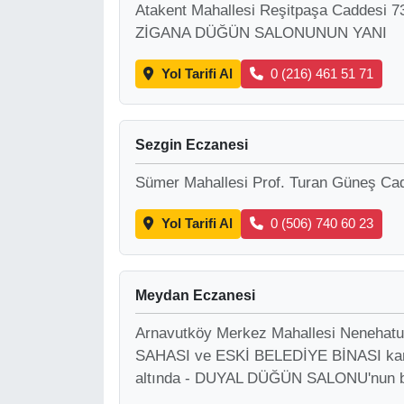
Atakent Mahallesi Reşitpaşa Caddes
ZİGANA DÜĞÜN SALONUNUN YANI
Yol Tarifi Al
0 (216) 461 51 71
Sezgin Eczanesi
Sümer Mahallesi Prof. Turan Güneş Ca
Yol Tarifi Al
0 (506) 740 60 23
Meydan Eczanesi
Arnavutköy Merkez Mahallesi Neneha
SAHASI ve ESKİ BELEDİYE BİNASI kar
altında - DUYAL DÜĞÜN SALONU'nun bi