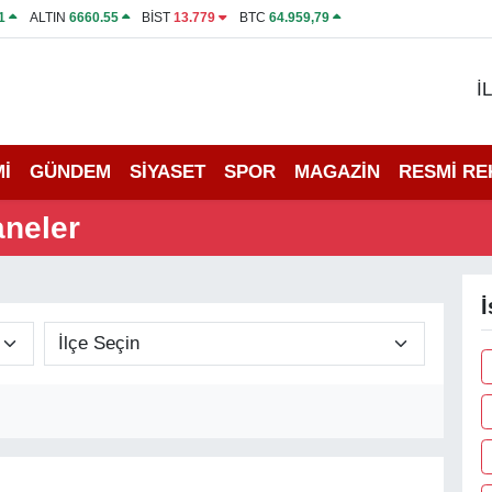
1
ALTIN
6660.55
BİST
13.779
BTC
64.959,79
İ
İ
GÜNDEM
SİYASET
SPOR
MAGAZİN
RESMİ R
aneler
İ