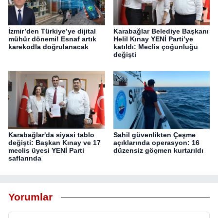
İzmir’den Türkiye’ye dijital
Karabağlar Belediye Başkanı
mühür dönemi! Esnaf artık
Helil Kınay YENİ Parti’ye
karekodla doğrulanacak
katıldı: Meclis çoğunluğu
değişti
Karabağlar'da siyasi tablo
Sahil güvenlikten Çeşme
değişti: Başkan Kınay ve 17
açıklarında operasyon: 16
meclis üyesi YENİ Parti
düzensiz göçmen kurtarıldı
saflarında
Yorumlar