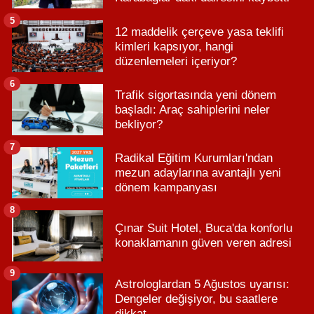
5
12 maddelik çerçeve yasa teklifi
kimleri kapsıyor, hangi
düzenlemeleri içeriyor?
6
Trafik sigortasında yeni dönem
başladı: Araç sahiplerini neler
bekliyor?
7
Radikal Eğitim Kurumları'ndan
mezun adaylarına avantajlı yeni
dönem kampanyası
8
Çınar Suit Hotel, Buca'da konforlu
konaklamanın güven veren adresi
9
Astrologlardan 5 Ağustos uyarısı:
Dengeler değişiyor, bu saatlere
dikkat