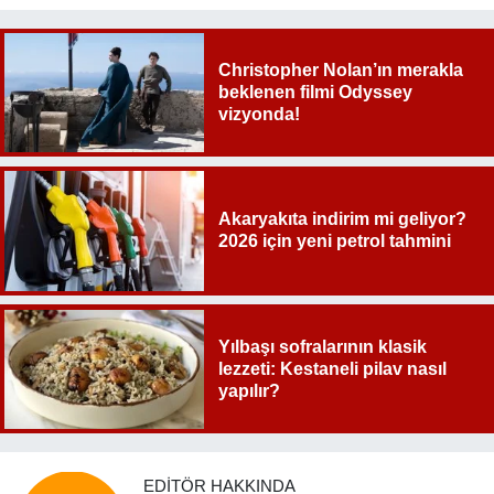
Christopher Nolan’ın merakla
beklenen filmi Odyssey
vizyonda!
Akaryakıta indirim mi geliyor?
2026 için yeni petrol tahmini
Yılbaşı sofralarının klasik
lezzeti: Kestaneli pilav nasıl
yapılır?
EDITÖR HAKKINDA