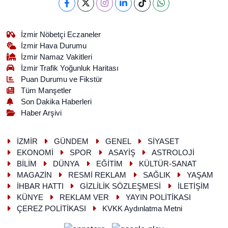
İzmir Nöbetçi Eczaneler
İzmir Hava Durumu
İzmir Namaz Vakitleri
İzmir Trafik Yoğunluk Haritası
Puan Durumu ve Fikstür
Tüm Manşetler
Son Dakika Haberleri
Haber Arşivi
İZMİR
GÜNDEM
GENEL
SİYASET
EKONOMİ
SPOR
ASAYİŞ
ASTROLOJİ
BİLİM
DÜNYA
EĞİTİM
KÜLTÜR-SANAT
MAGAZİN
RESMİ REKLAM
SAĞLIK
YAŞAM
İHBAR HATTI
GİZLİLİK SÖZLEŞMESİ
İLETİŞİM
KÜNYE
REKLAM VER
YAYIN POLİTİKASI
ÇEREZ POLİTİKASI
KVKK Aydınlatma Metni