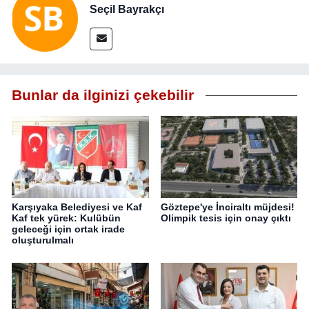
Seçil Bayrakçı
Bunlar da ilginizi çekebilir
Karşıyaka Belediyesi ve Kaf
Göztepe'ye İnciraltı müjdesi!
Kaf tek yürek: Kulübün
Olimpik tesis için onay çıktı
geleceği için ortak irade
oluşturulmalı