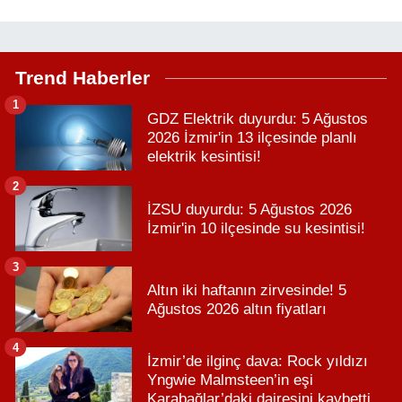
Trend Haberler
1
GDZ Elektrik duyurdu: 5 Ağustos
2026 İzmir'in 13 ilçesinde planlı
elektrik kesintisi!
2
İZSU duyurdu: 5 Ağustos 2026
İzmir'in 10 ilçesinde su kesintisi!
3
Altın iki haftanın zirvesinde! 5
Ağustos 2026 altın fiyatları
4
İzmir’de ilginç dava: Rock yıldızı
Yngwie Malmsteen’in eşi
Karabağlar’daki dairesini kaybetti