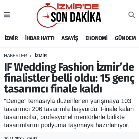
İZMİR
İzmir Nöbetçi Eczaneler
İZMİR
İHBAR HATTI
ASAYİŞ
EKONOMİ
GÜNDEM
İHBAR HATTI
İzmir Hava Durumu
DEPREM
İzmir Namaz Vakitleri
HABERLER
İZMİR
IF Wedding Fashion İzmir’de
GENEL
İzmir Trafik Yoğunluk Haritası
finalistler belli oldu: 15 genç
tasarımcı finale kaldı
EKONOMİ
Puan Durumu ve Fikstür
“Denge” temasıyla düzenlenen yarışmaya 103
SİYASET
Tüm Manşetler
tasarımcı 206 tasarımla başvurdu. Finale kalan
tasarımcılar, profesyonel mentörlerle birlikte
SPOR
Son Dakika Haberleri
tasarımlarını podyuma taşımaya hazırlanıyor.
ASAYİŞ
Haber Arşivi
30.11.2025 - 09:43