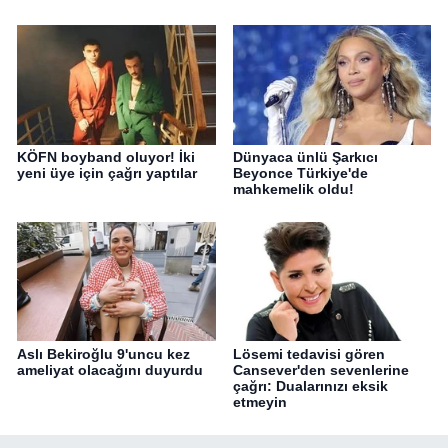
KÖFN boyband oluyor! İki
Dünyaca ünlü Şarkıcı
yeni üye için çağrı yaptılar
Beyonce Türkiye'de
mahkemelik oldu!
Aslı Bekiroğlu 9'uncu kez
Lösemi tedavisi gören
ameliyat olacağını duyurdu
Cansever'den sevenlerine
çağrı: Dualarınızı eksik
etmeyin