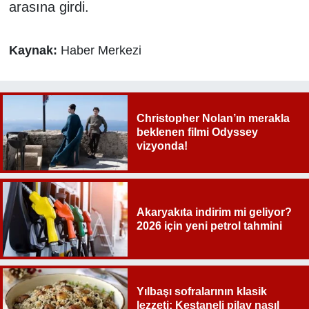
arasına girdi.
Kaynak:
Haber Merkezi
Christopher Nolan’ın merakla
beklenen filmi Odyssey
vizyonda!
Akaryakıta indirim mi geliyor?
2026 için yeni petrol tahmini
Yılbaşı sofralarının klasik
lezzeti: Kestaneli pilav nasıl