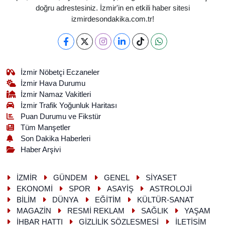
doğru adrestesiniz. İzmir'in en etkili haber sitesi
izmirdesondakika.com.tr!
İzmir Nöbetçi Eczaneler
İzmir Hava Durumu
İzmir Namaz Vakitleri
İzmir Trafik Yoğunluk Haritası
Puan Durumu ve Fikstür
Tüm Manşetler
Son Dakika Haberleri
Haber Arşivi
İZMİR
GÜNDEM
GENEL
SİYASET
EKONOMİ
SPOR
ASAYİŞ
ASTROLOJİ
BİLİM
DÜNYA
EĞİTİM
KÜLTÜR-SANAT
MAGAZİN
RESMİ REKLAM
SAĞLIK
YAŞAM
İHBAR HATTI
GİZLİLİK SÖZLEŞMESİ
İLETİŞİM