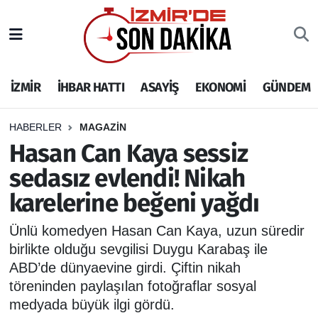
İZMİR
İzmir Nöbetçi Eczaneler
İZMİR
İHBAR HATTI
ASAYİŞ
EKONOMİ
GÜNDEM
İHBAR HATTI
İzmir Hava Durumu
DEPREM
İzmir Namaz Vakitleri
HABERLER
MAGAZİN
Hasan Can Kaya sessiz
GENEL
İzmir Trafik Yoğunluk Haritası
sedasız evlendi! Nikah
karelerine beğeni yağdı
EKONOMİ
Puan Durumu ve Fikstür
Ünlü komedyen Hasan Can Kaya, uzun süredir
SİYASET
Tüm Manşetler
birlikte olduğu sevgilisi Duygu Karabaş ile
ABD’de dünyaevine girdi. Çiftin nikah
SPOR
Son Dakika Haberleri
töreninden paylaşılan fotoğraflar sosyal
medyada büyük ilgi gördü.
ASAYİŞ
Haber Arşivi