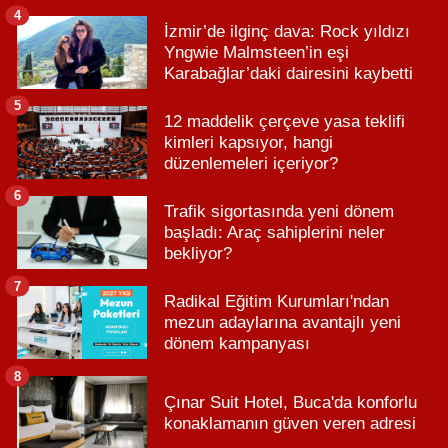
4
İzmir’de ilginç dava: Rock yıldızı
Yngwie Malmsteen’in eşi
Karabağlar’daki dairesini kaybetti
5
12 maddelik çerçeve yasa teklifi
kimleri kapsıyor, hangi
düzenlemeleri içeriyor?
6
Trafik sigortasında yeni dönem
başladı: Araç sahiplerini neler
bekliyor?
7
Radikal Eğitim Kurumları'ndan
mezun adaylarına avantajlı yeni
dönem kampanyası
8
Çınar Suit Hotel, Buca'da konforlu
konaklamanın güven veren adresi