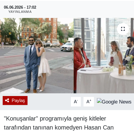
06.06.2026 - 17:02
RESMİ REKLAM
YAYINLANMA
Paylaş
-
+
A
A
"Konuşanlar" programıyla geniş kitleler
tarafından tanınan komedyen Hasan Can