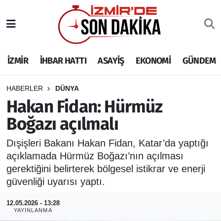
İZMİR
İzmir Nöbetçi Eczaneler
İZMİR
İHBAR HATTI
ASAYİŞ
EKONOMİ
GÜNDEM
İHBAR HATTI
İzmir Hava Durumu
DEPREM
İzmir Namaz Vakitleri
HABERLER
DÜNYA
Hakan Fidan: Hürmüz
GENEL
İzmir Trafik Yoğunluk Haritası
Boğazı açılmalı
EKONOMİ
Puan Durumu ve Fikstür
Dışişleri Bakanı Hakan Fidan, Katar’da yaptığı
açıklamada Hürmüz Boğazı’nın açılması
SİYASET
Tüm Manşetler
gerektiğini belirterek bölgesel istikrar ve enerji
güvenliği uyarısı yaptı.
SPOR
Son Dakika Haberleri
12.05.2026 - 13:28
YAYINLANMA
ASAYİŞ
Haber Arşivi