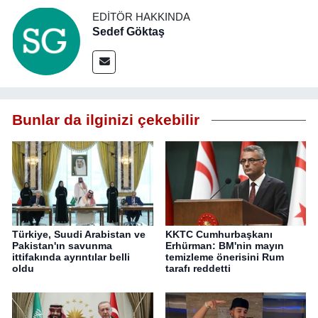
EDITÖR HAKKINDA
Sedef Göktaş
Bunlar da ilginizi çekebilir
Türkiye, Suudi Arabistan ve
KKTC Cumhurbaşkanı
Pakistan'ın savunma
Erhürman: BM'nin mayın
ittifakında ayrıntılar belli
temizleme önerisini Rum
oldu
tarafı reddetti