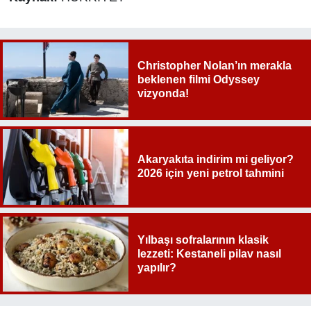
Christopher Nolan’ın merakla
beklenen filmi Odyssey
vizyonda!
Akaryakıta indirim mi geliyor?
2026 için yeni petrol tahmini
Yılbaşı sofralarının klasik
lezzeti: Kestaneli pilav nasıl
yapılır?