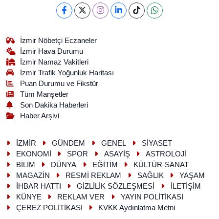
İzmir Nöbetçi Eczaneler
İzmir Hava Durumu
İzmir Namaz Vakitleri
İzmir Trafik Yoğunluk Haritası
Puan Durumu ve Fikstür
Tüm Manşetler
Son Dakika Haberleri
Haber Arşivi
İZMİR
GÜNDEM
GENEL
SİYASET
EKONOMİ
SPOR
ASAYİŞ
ASTROLOJİ
BİLİM
DÜNYA
EĞİTİM
KÜLTÜR-SANAT
MAGAZİN
RESMİ REKLAM
SAĞLIK
YAŞAM
İHBAR HATTI
GİZLİLİK SÖZLEŞMESİ
İLETİŞİM
KÜNYE
REKLAM VER
YAYIN POLİTİKASI
ÇEREZ POLİTİKASI
KVKK Aydınlatma Metni