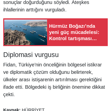
sonuçlar doğurduğunu söyledi. Ateşkes
ihlallerinin arttığını vurguladı.
Hürmüz Boğazı’nda
yeni güç mücadelesi:
Kontrol tartışması
büyüyor
Diplomasi vurgusu
Fidan, Türkiye’nin önceliğinin bölgesel istikrar
ve diplomatik çözüm olduğunu belirterek,
ülkeler arası istişarenin artırılması gerektiğini
ifade etti. Bölgedeki iş birliğinin önemine dikkat
çekti.
Kaynak:
HÜRRİYET