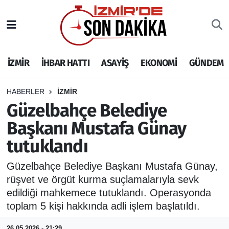
İZMİR
İzmir Nöbetçi Eczaneler
İZMİR
İHBAR HATTI
ASAYİŞ
EKONOMİ
GÜNDEM
İHBAR HATTI
İzmir Hava Durumu
DEPREM
İzmir Namaz Vakitleri
HABERLER
İZMİR
Güzelbahçe Belediye
GENEL
İzmir Trafik Yoğunluk Haritası
Başkanı Mustafa Günay
tutuklandı
EKONOMİ
Puan Durumu ve Fikstür
Güzelbahçe Belediye Başkanı Mustafa Günay,
SİYASET
Tüm Manşetler
rüşvet ve örgüt kurma suçlamalarıyla sevk
edildiği mahkemece tutuklandı. Operasyonda
SPOR
Son Dakika Haberleri
toplam 5 kişi hakkında adli işlem başlatıldı.
ASAYİŞ
Haber Arşivi
26.05.2026 - 21:29