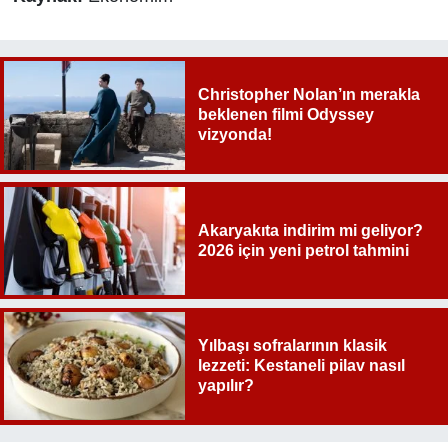
Christopher Nolan’ın merakla
beklenen filmi Odyssey
vizyonda!
Akaryakıta indirim mi geliyor?
2026 için yeni petrol tahmini
Yılbaşı sofralarının klasik
lezzeti: Kestaneli pilav nasıl
yapılır?