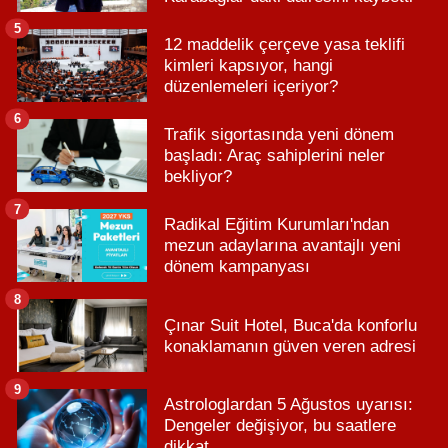
5
12 maddelik çerçeve yasa teklifi
kimleri kapsıyor, hangi
düzenlemeleri içeriyor?
6
Trafik sigortasında yeni dönem
başladı: Araç sahiplerini neler
bekliyor?
7
Radikal Eğitim Kurumları'ndan
mezun adaylarına avantajlı yeni
dönem kampanyası
8
Çınar Suit Hotel, Buca'da konforlu
konaklamanın güven veren adresi
9
Astrologlardan 5 Ağustos uyarısı:
Dengeler değişiyor, bu saatlere
dikkat