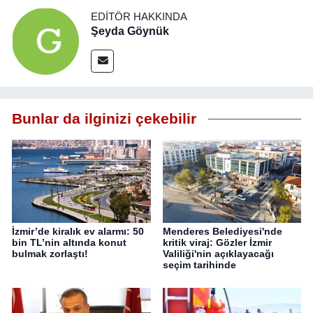
EDITÖR HAKKINDA
Şeyda Göynük
Bunlar da ilginizi çekebilir
İzmir’de kiralık ev alarmı: 50
Menderes Belediyesi'nde
bin TL’nin altında konut
kritik viraj: Gözler İzmir
bulmak zorlaştı!
Valiliği'nin açıklayacağı
seçim tarihinde