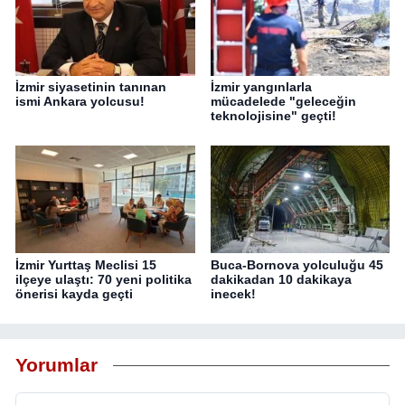
İzmir siyasetinin tanınan
İzmir yangınlarla
ismi Ankara yolcusu!
mücadelede "geleceğin
teknolojisine" geçti!
İzmir Yurttaş Meclisi 15
Buca-Bornova yolculuğu 45
ilçeye ulaştı: 70 yeni politika
dakikadan 10 dakikaya
önerisi kayda geçti
inecek!
Yorumlar