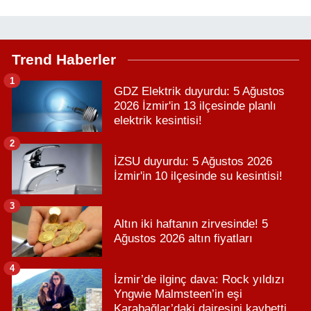
Trend Haberler
1
GDZ Elektrik duyurdu: 5 Ağustos
2026 İzmir'in 13 ilçesinde planlı
elektrik kesintisi!
2
İZSU duyurdu: 5 Ağustos 2026
İzmir'in 10 ilçesinde su kesintisi!
3
Altın iki haftanın zirvesinde! 5
Ağustos 2026 altın fiyatları
4
İzmir’de ilginç dava: Rock yıldızı
Yngwie Malmsteen’in eşi
Karabağlar’daki dairesini kaybetti