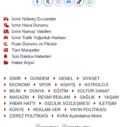
İzmir Nöbetçi Eczaneler
İzmir Hava Durumu
İzmir Namaz Vakitleri
İzmir Trafik Yoğunluk Haritası
Puan Durumu ve Fikstür
Tüm Manşetler
Son Dakika Haberleri
Haber Arşivi
İZMİR
GÜNDEM
GENEL
SİYASET
EKONOMİ
SPOR
ASAYİŞ
ASTROLOJİ
BİLİM
DÜNYA
EĞİTİM
KÜLTÜR-SANAT
MAGAZİN
RESMİ REKLAM
SAĞLIK
YAŞAM
İHBAR HATTI
GİZLİLİK SÖZLEŞMESİ
İLETİŞİM
KÜNYE
REKLAM VER
YAYIN POLİTİKASI
ÇEREZ POLİTİKASI
KVKK Aydınlatma Metni