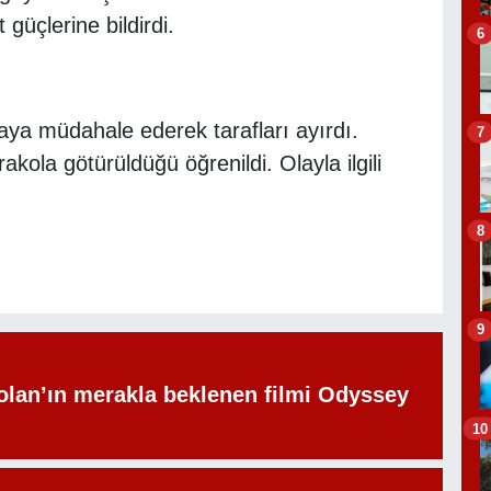
üçlerine bildirdi.
6
gaya müdahale ederek tarafları ayırdı.
7
akola götürüldüğü öğrenildi. Olayla ilgili
8
9
olan’ın merakla beklenen filmi Odyssey
10