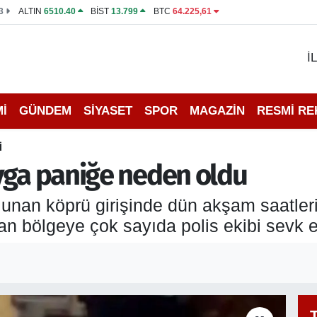
3
ALTIN
6510.40
BİST
13.799
BTC
64.225,61
İ
İ
GÜNDEM
SİYASET
SPOR
MAGAZİN
RESMİ R
İ
vga paniğe neden oldu
lunan köprü girişinde dün akşam saatler
an bölgeye çok sayıda polis ekibi sevk ed