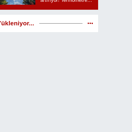
artırıyor! Termometreler
38 dereceyi görecek
ükleniyor...