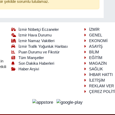
ir şekilde sorumlu tutulamaz.
İzmir Nöbetçi Eczaneler
İZMİR
İzmir Hava Durumu
GENEL
İzmir Namaz Vakitleri
EKONOMİ
İzmir Trafik Yoğunluk Haritası
ASAYİŞ
Puan Durumu ve Fikstür
BİLİM
Tüm Manşetler
EĞİTİM
in
Son Dakika Haberleri
MAGAZİN
kili
Haber Arşivi
SAĞLIK
İHBAR HATTI
İLETİŞİM
REKLAM VER
ÇEREZ POLİT