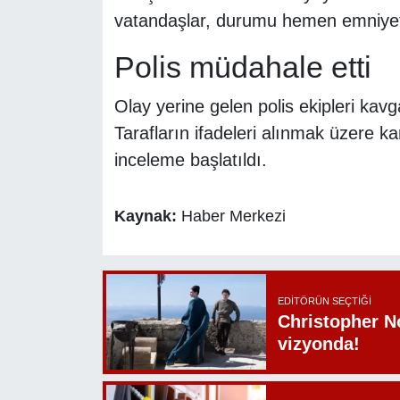
vatandaşlar, durumu hemen emniyet g
Polis müdahale etti
Olay yerine gelen polis ekipleri kav
Tarafların ifadeleri alınmak üzere kar
inceleme başlatıldı.
Kaynak:
Haber Merkezi
EDITÖRÜN SEÇTIĞI
Christopher N
vizyonda!