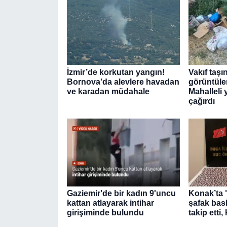
İzmir’de korkutan yangın!
Vakıf taş
Bornova’da alevlere havadan
görüntüler
ve karadan müdahale
Mahalleli 
çağırdı
Gaziemir'de bir kadın 9'uncu
Konak’ta 
kattan atlayarak intihar
şafak bask
girişiminde bulundu
takip etti