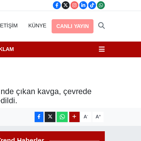
LETİŞİM
KÜNYE
CANLI YAYIN
EKLAM
inde çıkan kavga, çevrede
ildi.
-
+
A
A
Trend Haberler