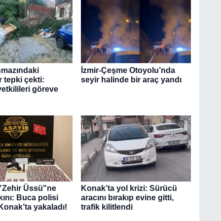
ınmazındaki
İzmir-Çeşme Otoyolu’nda
 tepki çekti:
seyir halinde bir araç yandı
yetkilileri göreve
"Zehir Üssü"ne
Konak’ta yol krizi: Sürücü
ını: Buca polisi
aracını bırakıp evine gitti,
, Konak’ta yakaladı!
trafik kilitlendi