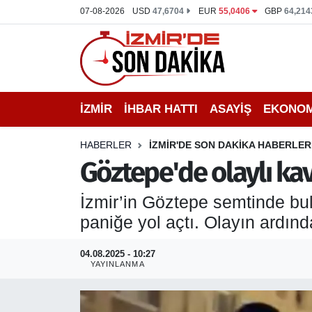
07-08-2026
USD
47,6704
EUR
55,0406
GBP
64,214
İZMİR
İzmir Nöbetçi Eczaneler
İHBAR HATTI
İzmir Hava Durumu
İZMİR
İHBAR HATTI
ASAYİŞ
EKONOM
DEPREM
İzmir Namaz Vakitleri
HABERLER
İZMİR'DE SON DAKİKA HABERLER
GENEL
İzmir Trafik Yoğunluk Haritası
Göztepe'de olaylı ka
EKONOMİ
Puan Durumu ve Fikstür
İzmir’in Göztepe semtinde bu
paniğe yol açtı. Olayın ardınd
SİYASET
Tüm Manşetler
04.08.2025 - 10:27
SPOR
Son Dakika Haberleri
YAYINLANMA
ASAYİŞ
Haber Arşivi