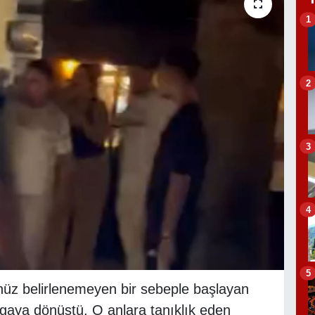
1
2
3
4
5
enüz belirlenemeyen bir sebeple başlayan
gaya dönüştü. O anlara tanıklık eden