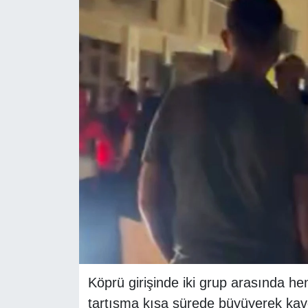
RESMİ REKLAM
Köprü girişinde iki grup arasında h
tartışma kısa sürede büyüyerek kav