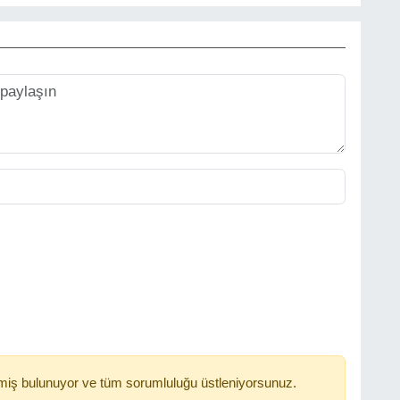
miş bulunuyor ve tüm sorumluluğu üstleniyorsunuz.