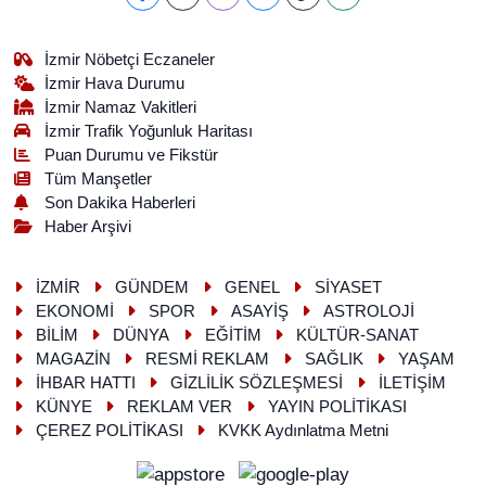
İzmir Nöbetçi Eczaneler
İzmir Hava Durumu
İzmir Namaz Vakitleri
İzmir Trafik Yoğunluk Haritası
Puan Durumu ve Fikstür
Tüm Manşetler
Son Dakika Haberleri
Haber Arşivi
İZMİR
GÜNDEM
GENEL
SİYASET
EKONOMİ
SPOR
ASAYİŞ
ASTROLOJİ
BİLİM
DÜNYA
EĞİTİM
KÜLTÜR-SANAT
MAGAZİN
RESMİ REKLAM
SAĞLIK
YAŞAM
İHBAR HATTI
GİZLİLİK SÖZLEŞMESİ
İLETİŞİM
KÜNYE
REKLAM VER
YAYIN POLİTİKASI
ÇEREZ POLİTİKASI
KVKK Aydınlatma Metni