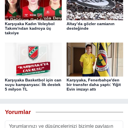
Karşıyaka Kadın Voleybol
Altay’da gözler camianın
Takımı'ndan kadroya üç
desteğinde
takviye
Karşıyaka Basketbol için can
Karşıyaka, Fenerbahçe'den
suyu kampanyası: İlk destek
bir transfer daha yaptı: Yiğit
5 milyon TL
Evin imzayı attı
Yorumlar