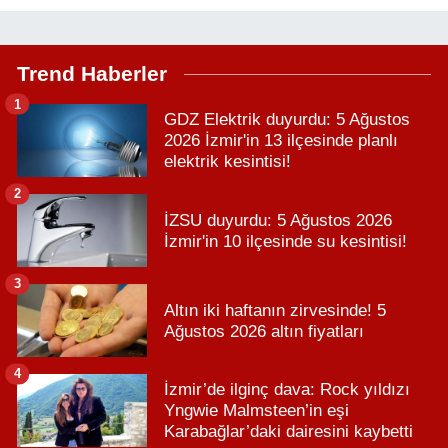
Trend Haberler
1
GDZ Elektrik duyurdu: 5 Ağustos
2026 İzmir'in 13 ilçesinde planlı
elektrik kesintisi!
2
İZSU duyurdu: 5 Ağustos 2026
İzmir'in 10 ilçesinde su kesintisi!
3
Altın iki haftanın zirvesinde! 5
Ağustos 2026 altın fiyatları
4
İzmir’de ilginç dava: Rock yıldızı
Yngwie Malmsteen’in eşi
Karabağlar’daki dairesini kaybetti