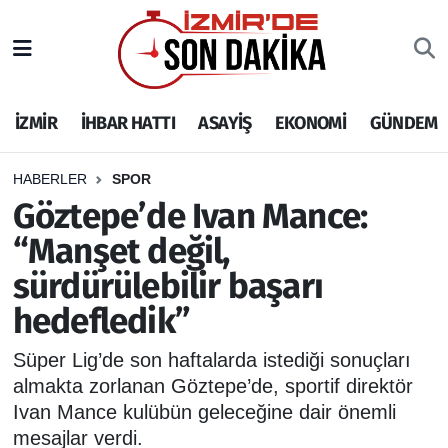
İZMİR
İzmir Nöbetçi Eczaneler
İZMİR
İHBAR HATTI
ASAYİŞ
EKONOMİ
GÜNDEM
İHBAR HATTI
İzmir Hava Durumu
DEPREM
İzmir Namaz Vakitleri
HABERLER
SPOR
Göztepe’de Ivan Mance:
GENEL
İzmir Trafik Yoğunluk Haritası
“Manşet değil,
sürdürülebilir başarı
EKONOMİ
Puan Durumu ve Fikstür
hedefledik”
SİYASET
Tüm Manşetler
Süper Lig’de son haftalarda istediği sonuçları
SPOR
Son Dakika Haberleri
almakta zorlanan Göztepe’de, sportif direktör
Ivan Mance kulübün geleceğine dair önemli
ASAYİŞ
Haber Arşivi
mesajlar verdi.