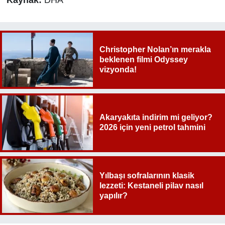
Christopher Nolan’ın merakla
beklenen filmi Odyssey
vizyonda!
Akaryakıta indirim mi geliyor?
2026 için yeni petrol tahmini
Yılbaşı sofralarının klasik
lezzeti: Kestaneli pilav nasıl
yapılır?