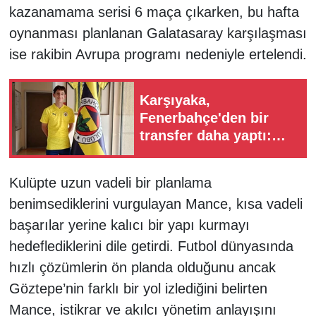
kazanamama serisi 6 maça çıkarken, bu hafta
oynanması planlanan Galatasaray karşılaşması
ise rakibin Avrupa programı nedeniyle ertelendi.
Karşıyaka,
Fenerbahçe'den bir
transfer daha yaptı:
Yiğit Evin imzayı attı
Kulüpte uzun vadeli bir planlama
benimsediklerini vurgulayan Mance, kısa vadeli
başarılar yerine kalıcı bir yapı kurmayı
hedeflediklerini dile getirdi. Futbol dünyasında
hızlı çözümlerin ön planda olduğunu ancak
Göztepe’nin farklı bir yol izlediğini belirten
Mance, istikrar ve akılcı yönetim anlayışını