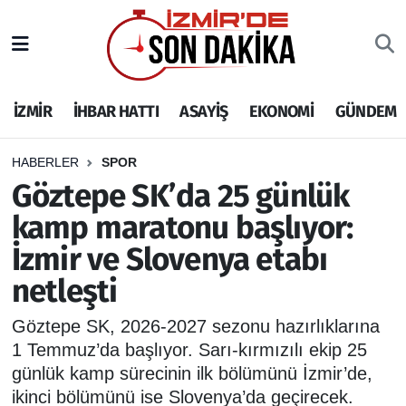
İZMİR
İzmir Nöbetçi Eczaneler
İZMİR
İHBAR HATTI
ASAYİŞ
EKONOMİ
GÜNDEM
İHBAR HATTI
İzmir Hava Durumu
DEPREM
İzmir Namaz Vakitleri
HABERLER
SPOR
Göztepe SK’da 25 günlük
GENEL
İzmir Trafik Yoğunluk Haritası
kamp maratonu başlıyor:
İzmir ve Slovenya etabı
EKONOMİ
Puan Durumu ve Fikstür
netleşti
SİYASET
Tüm Manşetler
Göztepe SK, 2026-2027 sezonu hazırlıklarına
SPOR
Son Dakika Haberleri
1 Temmuz’da başlıyor. Sarı-kırmızılı ekip 25
günlük kamp sürecinin ilk bölümünü İzmir’de,
ASAYİŞ
Haber Arşivi
ikinci bölümünü ise Slovenya’da geçirecek.