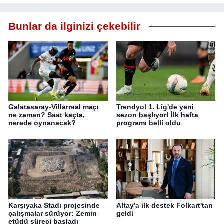
Bunlar da ilginizi çekebilir
Galatasaray-Villarreal maçı
Trendyol 1. Lig'de yeni
ne zaman? Saat kaçta,
sezon başlıyor! İlk hafta
nerede oynanacak?
programı belli oldu
Karşıyaka Stadı projesinde
Altay'a ilk destek Folkart'tan
çalışmalar sürüyor: Zemin
geldi
etüdü süreci başladı