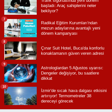
Trafik sigortasında yeni dönem
başladı: Araç sahiplerini neler
bekliyor?
7
Radikal Eğitim Kurumları'ndan
mezun adaylarına avantajlı yeni
dönem kampanyası
8
Çınar Suit Hotel, Buca'da konforlu
konaklamanın güven veren adresi
9
Astrologlardan 5 Ağustos uyarısı:
Dengeler değişiyor, bu saatlere
dikkat
10
İzmir'de sıcak hava dalgası etkisini
artırıyor! Termometreler 38
dereceyi görecek