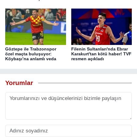
Göztepe ile Trabzonspor
Filenin Sultanları'nda Ebrar
özel maçta buluşuyor:
Karakurt'tan kötü haber! TVF
Köybaşı’na anlamlı veda
resmen açıkladı
Yorumlar