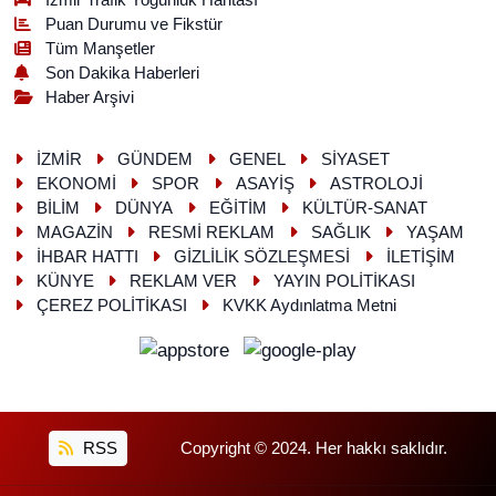
İzmir Trafik Yoğunluk Haritası
Puan Durumu ve Fikstür
Tüm Manşetler
Son Dakika Haberleri
Haber Arşivi
İZMİR
GÜNDEM
GENEL
SİYASET
EKONOMİ
SPOR
ASAYİŞ
ASTROLOJİ
BİLİM
DÜNYA
EĞİTİM
KÜLTÜR-SANAT
MAGAZİN
RESMİ REKLAM
SAĞLIK
YAŞAM
İHBAR HATTI
GİZLİLİK SÖZLEŞMESİ
İLETİŞİM
KÜNYE
REKLAM VER
YAYIN POLİTİKASI
ÇEREZ POLİTİKASI
KVKK Aydınlatma Metni
RSS
Copyright © 2024. Her hakkı saklıdır.