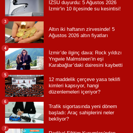
İZSU duyurdu: 5 Ağustos 2026
İzmir'in 10 ilçesinde su kesintisi!
3
Altın iki haftanın zirvesinde! 5
Ağustos 2026 altın fiyatları
4
İzmir’de ilginç dava: Rock yıldızı
Yngwie Malmsteen’in eşi
Karabağlar’daki dairesini kaybetti
5
12 maddelik çerçeve yasa teklifi
kimleri kapsıyor, hangi
düzenlemeleri içeriyor?
6
Trafik sigortasında yeni dönem
başladı: Araç sahiplerini neler
bekliyor?
7