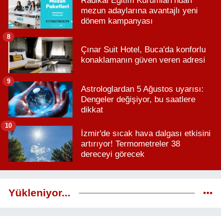
Radikal Eğitim Kurumları'ndan
mezun adaylarına avantajlı yeni
dönem kampanyası
8
Çınar Suit Hotel, Buca'da konforlu
konaklamanın güven veren adresi
9
Astrologlardan 5 Ağustos uyarısı:
Dengeler değişiyor, bu saatlere
dikkat
10
İzmir'de sıcak hava dalgası etkisini
artırıyor! Termometreler 38
dereceyi görecek
Yükleniyor...