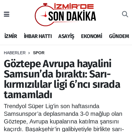
İZMİR
İzmir Nöbetçi Eczaneler
İZMİR
İHBAR HATTI
ASAYİŞ
EKONOMİ
GÜNDEM
İHBAR HATTI
İzmir Hava Durumu
DEPREM
İzmir Namaz Vakitleri
HABERLER
SPOR
Göztepe Avrupa hayalini
GENEL
İzmir Trafik Yoğunluk Haritası
Samsun’da bıraktı: Sarı-
kırmızılılar ligi 6’ncı sırada
EKONOMİ
Puan Durumu ve Fikstür
tamamladı
SİYASET
Tüm Manşetler
Trendyol Süper Lig’in son haftasında
SPOR
Son Dakika Haberleri
Samsunspor’a deplasmanda 3-0 mağlup olan
Göztepe, Avrupa kupalarına katılma şansını
ASAYİŞ
Haber Arşivi
kaçırdı. Başakşehir’in galibiyetiyle birlikte sarı-