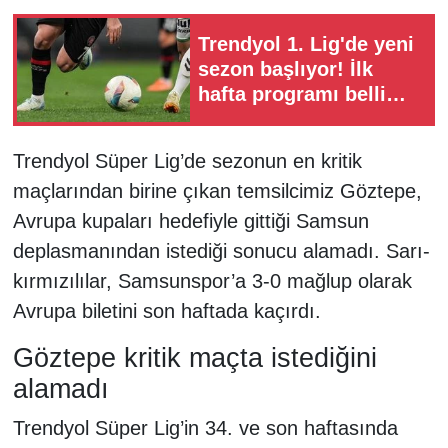
Trendyol 1. Lig'de yeni
sezon başlıyor! İlk
hafta programı belli
oldu
Trendyol Süper Lig’de sezonun en kritik
maçlarından birine çıkan temsilcimiz Göztepe,
Avrupa kupaları hedefiyle gittiği Samsun
deplasmanından istediği sonucu alamadı. Sarı-
kırmızılılar, Samsunspor’a 3-0 mağlup olarak
Avrupa biletini son haftada kaçırdı.
Göztepe kritik maçta istediğini
alamadı
Trendyol Süper Lig’in 34. ve son haftasında