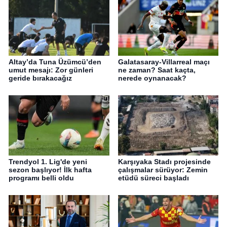
Altay’da Tuna Üzümcü’den
Galatasaray-Villarreal maçı
umut mesajı: Zor günleri
ne zaman? Saat kaçta,
geride bırakacağız
nerede oynanacak?
Trendyol 1. Lig'de yeni
Karşıyaka Stadı projesinde
sezon başlıyor! İlk hafta
çalışmalar sürüyor: Zemin
programı belli oldu
etüdü süreci başladı