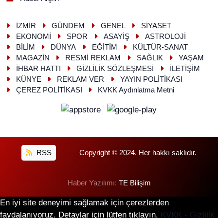
İZMİR
GÜNDEM
GENEL
SİYASET
EKONOMİ
SPOR
ASAYİŞ
ASTROLOJİ
BİLİM
DÜNYA
EĞİTİM
KÜLTÜR-SANAT
MAGAZİN
RESMİ REKLAM
SAĞLIK
YAŞAM
İHBAR HATTI
GİZLİLİK SÖZLEŞMESİ
İLETİŞİM
KÜNYE
REKLAM VER
YAYIN POLİTİKASI
ÇEREZ POLİTİKASI
KVKK Aydınlatma Metni
RSS
Copyright © 2024. Her hakkı saklıdır.
Haber Yazılımı:
TE Bilişim
En iyi site deneyimi sağlamak için çerezlerden
faydalanıyoruz. Detaylar için lütfen tıklayın.
KVKK - Gizlilik