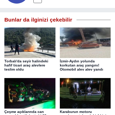
Bunlar da ilginizi çekebilir
Torbalı'da seyir halindeki
İzmir-Aydın yolunda
hafif ticari araç alevlere
korkutan araç yangını!
teslim oldu
Otomobil alev alev yandı
Çeşme açıklarında can
Karaburun motoru