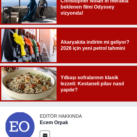
Christopher Nolan’ın merakla
beklenen filmi Odyssey
vizyonda!
Akaryakıta indirim mi geliyor?
2026 için yeni petrol tahmini
Yılbaşı sofralarının klasik
lezzeti: Kestaneli pilav nasıl
yapılır?
EDITÖR HAKKINDA
Ecem Orpak