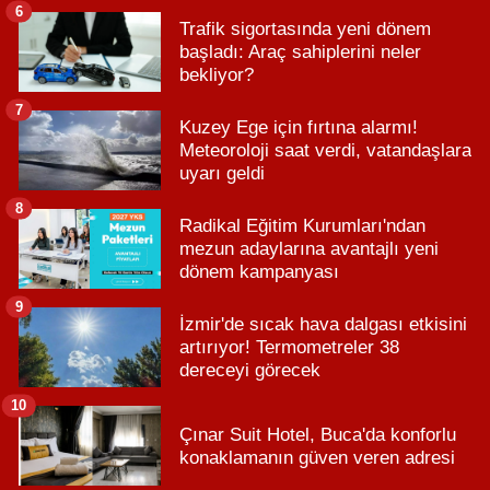
6
Trafik sigortasında yeni dönem
başladı: Araç sahiplerini neler
bekliyor?
7
Kuzey Ege için fırtına alarmı!
Meteoroloji saat verdi, vatandaşlara
uyarı geldi
8
Radikal Eğitim Kurumları'ndan
mezun adaylarına avantajlı yeni
dönem kampanyası
9
İzmir'de sıcak hava dalgası etkisini
artırıyor! Termometreler 38
dereceyi görecek
10
Çınar Suit Hotel, Buca'da konforlu
konaklamanın güven veren adresi