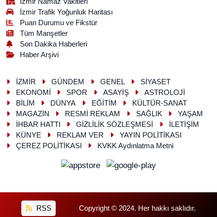
İzmir Namaz Vakitleri
İzmir Trafik Yoğunluk Haritası
Puan Durumu ve Fikstür
Tüm Manşetler
Son Dakika Haberleri
Haber Arşivi
İZMİR
GÜNDEM
GENEL
SİYASET
EKONOMİ
SPOR
ASAYİŞ
ASTROLOJİ
BİLİM
DÜNYA
EĞİTİM
KÜLTÜR-SANAT
MAGAZİN
RESMİ REKLAM
SAĞLIK
YAŞAM
İHBAR HATTI
GİZLİLİK SÖZLEŞMESİ
İLETİŞİM
KÜNYE
REKLAM VER
YAYIN POLİTİKASI
ÇEREZ POLİTİKASI
KVKK Aydınlatma Metni
RSS
Copyright © 2024. Her hakkı saklıdır.