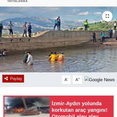
YAYINLANMA
RESMİ REKLAM
Paylaş
-
+
A
A
İzmir-Aydın yolunda
korkutan araç yangını!
Otomobil alev alev