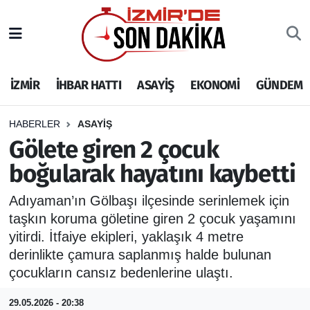
İZMİR
İzmir Nöbetçi Eczaneler
İZMİR
İHBAR HATTI
ASAYİŞ
EKONOMİ
GÜNDEM
İHBAR HATTI
İzmir Hava Durumu
DEPREM
İzmir Namaz Vakitleri
HABERLER
ASAYİŞ
Gölete giren 2 çocuk
GENEL
İzmir Trafik Yoğunluk Haritası
boğularak hayatını kaybetti
EKONOMİ
Puan Durumu ve Fikstür
Adıyaman’ın Gölbaşı ilçesinde serinlemek için
taşkın koruma göletine giren 2 çocuk yaşamını
SİYASET
Tüm Manşetler
yitirdi. İtfaiye ekipleri, yaklaşık 4 metre
derinlikte çamura saplanmış halde bulunan
SPOR
Son Dakika Haberleri
çocukların cansız bedenlerine ulaştı.
ASAYİŞ
Haber Arşivi
29.05.2026 - 20:38