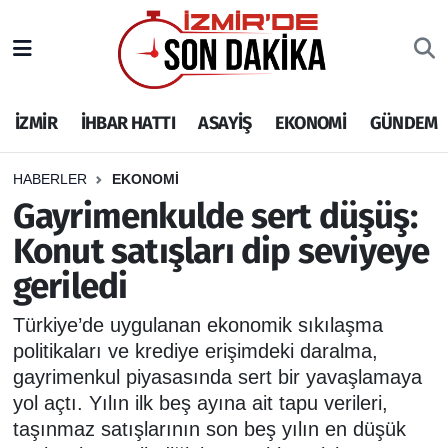
İZMİR
İzmir Nöbetçi Eczaneler
İZMİR
İHBAR HATTI
ASAYİŞ
EKONOMİ
GÜNDEM
İHBAR HATTI
İzmir Hava Durumu
DEPREM
İzmir Namaz Vakitleri
HABERLER
EKONOMİ
Gayrimenkulde sert düşüş:
GENEL
İzmir Trafik Yoğunluk Haritası
Konut satışları dip seviyeye
geriledi
EKONOMİ
Puan Durumu ve Fikstür
Türkiye’de uygulanan ekonomik sıkılaşma
SİYASET
Tüm Manşetler
politikaları ve krediye erişimdeki daralma,
gayrimenkul piyasasında sert bir yavaşlamaya
SPOR
Son Dakika Haberleri
yol açtı. Yılın ilk beş ayına ait tapu verileri,
taşınmaz satışlarının son beş yılın en düşük
ASAYİŞ
Haber Arşivi