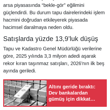
arsa piyasasında “bekle-gör” eğilimini
güçlendirdi. Bu durum tapu dairelerindeki işlem
hacmini doğrudan etkileyerek piyasada
hacimsel daralmaya neden oldu.
Satışlarda yüzde 13,9’luk düşüş
Tapu ve Kadastro Genel Müdürlüğü verilerine
göre, 2025 yılında 3,3 milyon adedi aşarak
rekor kıran taşınmaz satışları, 2026’nın ilk beş
ayında geriledi.
Altını geride bıraktı:
Dev bankalardan
gümüş için dikkat
çeken tahmin