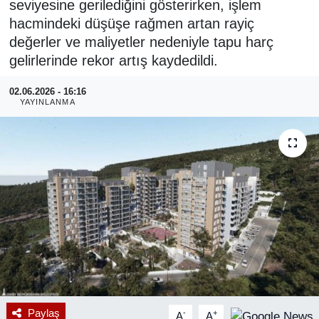
seviyesine gerilediğini gösterirken, işlem
hacmindeki düşüşe rağmen artan rayiç
RESMİ REKLAM
değerler ve maliyetler nedeniyle tapu harç
gelirlerinde rekor artış kaydedildi.
02.06.2026 - 16:16
YAYINLANMA
Paylaş
-
+
A
A