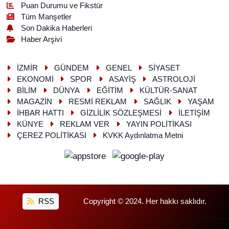
Puan Durumu ve Fikstür
Tüm Manşetler
Son Dakika Haberleri
Haber Arşivi
İZMİR
GÜNDEM
GENEL
SİYASET
EKONOMİ
SPOR
ASAYİŞ
ASTROLOJİ
BİLİM
DÜNYA
EĞİTİM
KÜLTÜR-SANAT
MAGAZİN
RESMİ REKLAM
SAĞLIK
YAŞAM
İHBAR HATTI
GİZLİLİK SÖZLEŞMESİ
İLETİŞİM
KÜNYE
REKLAM VER
YAYIN POLİTİKASI
ÇEREZ POLİTİKASI
KVKK Aydınlatma Metni
RSS
Copyright © 2024. Her hakkı saklıdır.