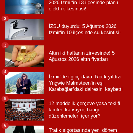
2026 İzmir'in 13 ilçesinde planlı
elektrik kesintisi!
2
İZSU duyurdu: 5 Ağustos 2026
İzmir'in 10 ilçesinde su kesintisi!
3
Altın iki haftanın zirvesinde! 5
Ağustos 2026 altın fiyatları
4
İzmir’de ilginç dava: Rock yıldızı
Yngwie Malmsteen’in eşi
Karabağlar’daki dairesini kaybetti
5
12 maddelik çerçeve yasa teklifi
kimleri kapsıyor, hangi
düzenlemeleri içeriyor?
6
Trafik sigortasında yeni dönem