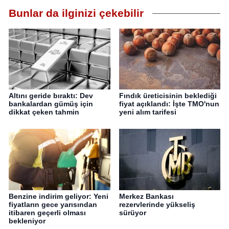
Bunlar da ilginizi çekebilir
Altını geride bıraktı: Dev
Fındık üreticisinin beklediği
bankalardan gümüş için
fiyat açıklandı: İşte TMO'nun
dikkat çeken tahmin
yeni alım tarifesi
Benzine indirim geliyor: Yeni
Merkez Bankası
fiyatların gece yarısından
rezervlerinde yükseliş
itibaren geçerli olması
sürüyor
bekleniyor