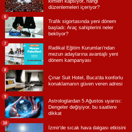
kimleri kapsıyor, hangi
düzenlemeleri içeriyor?
6
Trafik sigortasında yeni dönem
başladı: Araç sahiplerini neler
bekliyor?
7
Radikal Eğitim Kurumları'ndan
mezun adaylarına avantajlı yeni
dönem kampanyası
8
Çınar Suit Hotel, Buca'da konforlu
konaklamanın güven veren adresi
9
Astrologlardan 5 Ağustos uyarısı:
Dengeler değişiyor, bu saatlere
dikkat
10
İzmir'de sıcak hava dalgası etkisini