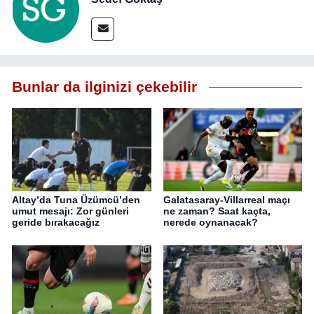
Bunlar da ilginizi çekebilir
Altay’da Tuna Üzümcü’den
Galatasaray-Villarreal maçı
umut mesajı: Zor günleri
ne zaman? Saat kaçta,
geride bırakacağız
nerede oynanacak?