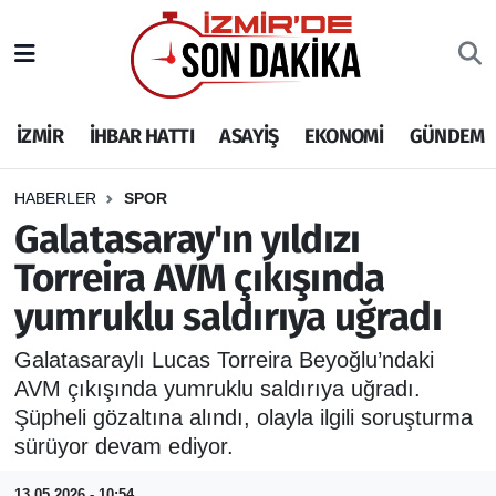
İZMİR
İzmir Nöbetçi Eczaneler
İZMİR
İHBAR HATTI
ASAYİŞ
EKONOMİ
GÜNDEM
İHBAR HATTI
İzmir Hava Durumu
DEPREM
İzmir Namaz Vakitleri
HABERLER
SPOR
Galatasaray'ın yıldızı
GENEL
İzmir Trafik Yoğunluk Haritası
Torreira AVM çıkışında
yumruklu saldırıya uğradı
EKONOMİ
Puan Durumu ve Fikstür
Galatasaraylı Lucas Torreira Beyoğlu’ndaki
SİYASET
Tüm Manşetler
AVM çıkışında yumruklu saldırıya uğradı.
Şüpheli gözaltına alındı, olayla ilgili soruşturma
SPOR
Son Dakika Haberleri
sürüyor devam ediyor.
ASAYİŞ
Haber Arşivi
13.05.2026 - 10:54