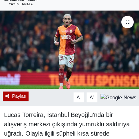
YAYINLANMA
RESMİ REKLAM
Paylaş
-
+
A
A
Lucas Torreira, İstanbul Beyoğlu’nda bir
alışveriş merkezi çıkışında yumruklu saldırıya
uğradı. Olayla ilgili şüpheli kısa sürede