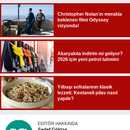
Christopher Nolan’ın merakla
beklenen filmi Odyssey
vizyonda!
Akaryakıta indirim mi geliyor?
2026 için yeni petrol tahmini
Yılbaşı sofralarının klasik
lezzeti: Kestaneli pilav nasıl
yapılır?
EDITÖR HAKKINDA
Sedef Göktaş