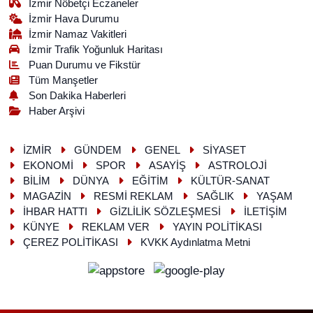
İzmir Nöbetçi Eczaneler
İzmir Hava Durumu
İzmir Namaz Vakitleri
İzmir Trafik Yoğunluk Haritası
Puan Durumu ve Fikstür
Tüm Manşetler
Son Dakika Haberleri
Haber Arşivi
İZMİR
GÜNDEM
GENEL
SİYASET
EKONOMİ
SPOR
ASAYİŞ
ASTROLOJİ
BİLİM
DÜNYA
EĞİTİM
KÜLTÜR-SANAT
MAGAZİN
RESMİ REKLAM
SAĞLIK
YAŞAM
İHBAR HATTI
GİZLİLİK SÖZLEŞMESİ
İLETİŞİM
KÜNYE
REKLAM VER
YAYIN POLİTİKASI
ÇEREZ POLİTİKASI
KVKK Aydınlatma Metni