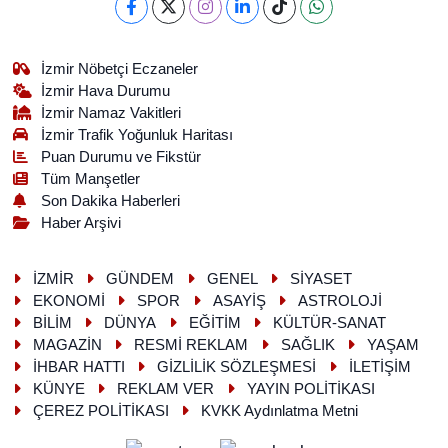
İzmir Nöbetçi Eczaneler
İzmir Hava Durumu
İzmir Namaz Vakitleri
İzmir Trafik Yoğunluk Haritası
Puan Durumu ve Fikstür
Tüm Manşetler
Son Dakika Haberleri
Haber Arşivi
İZMİR
GÜNDEM
GENEL
SİYASET
EKONOMİ
SPOR
ASAYİŞ
ASTROLOJİ
BİLİM
DÜNYA
EĞİTİM
KÜLTÜR-SANAT
MAGAZİN
RESMİ REKLAM
SAĞLIK
YAŞAM
İHBAR HATTI
GİZLİLİK SÖZLEŞMESİ
İLETİŞİM
KÜNYE
REKLAM VER
YAYIN POLİTİKASI
ÇEREZ POLİTİKASI
KVKK Aydınlatma Metni