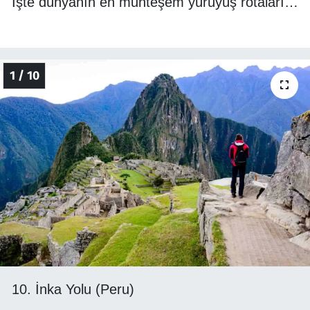
İşte dünyanın en muhteşem yürüyüş rotaları…
1 / 10
10. İnka Yolu (Peru)