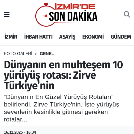
İZMİR
İzmir Nöbetçi Eczaneler
İZMİR
İHBAR HATTI
ASAYİŞ
EKONOMİ
GÜNDEM
İHBAR HATTI
İzmir Hava Durumu
DEPREM
İzmir Namaz Vakitleri
FOTO GALERI
GENEL
Dünyanın en muhteşem 10
GENEL
İzmir Trafik Yoğunluk Haritası
yürüyüş rotası: Zirve
Türkiye’nin
EKONOMİ
Puan Durumu ve Fikstür
“Dünyanın En Güzel Yürüyüş Rotaları”
SİYASET
Tüm Manşetler
belirlendi. Zirve Türkiye'nin. İşte yürüyüş
severlerin kesinlikle gitmesi gereken
SPOR
Son Dakika Haberleri
rotalar...
ASAYİŞ
Haber Arşivi
16.11.2025 - 16:34