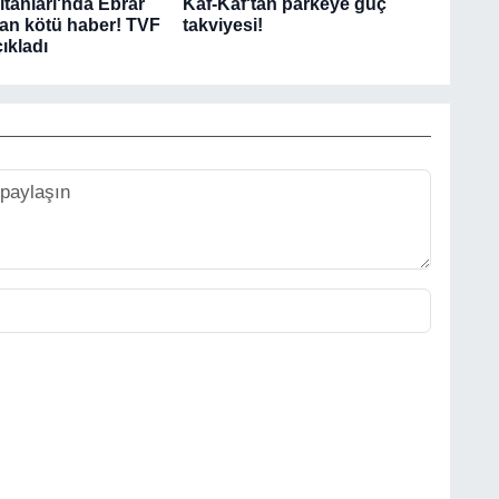
ltanları'nda Ebrar
Kaf-Kaf'tan parkeye güç
tan kötü haber! TVF
takviyesi!
ıkladı