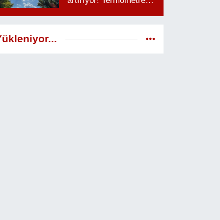
artırıyor! Termometreler
38 dereceyi görecek
ükleniyor...