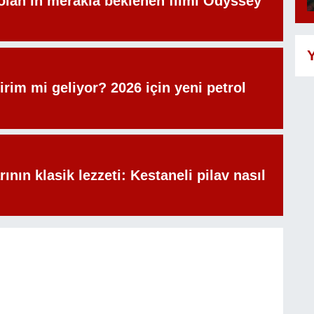
olan’ın merakla beklenen filmi Odyssey
Y
irim mi geliyor? 2026 için yeni petrol
rının klasik lezzeti: Kestaneli pilav nasıl