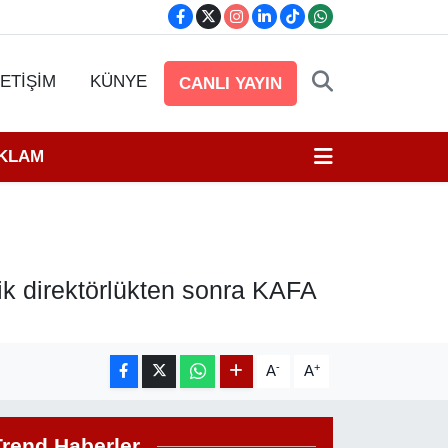
LETİŞİM
KÜNYE
CANLI YAYIN
EKLAM
nik direktörlükten sonra KAFA
-
+
A
A
Trend Haberler