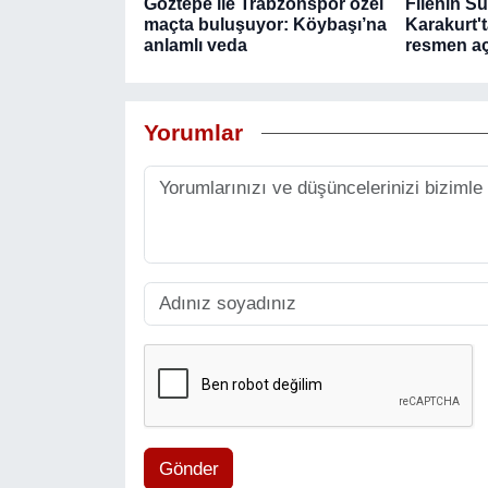
Göztepe ile Trabzonspor özel
Filenin Su
maçta buluşuyor: Köybaşı’na
Karakurt'
anlamlı veda
resmen aç
Yorumlar
Gönder