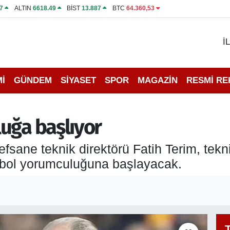
7
ALTIN
6618.49
BİST
13.887
BTC
64.360,53
İ
İ
GÜNDEM
SİYASET
SPOR
MAGAZİN
RESMİ R
uğa başlıyor
efsane teknik direktörü Fatih Terim, tek
tbol yorumculuğuna başlayacak.