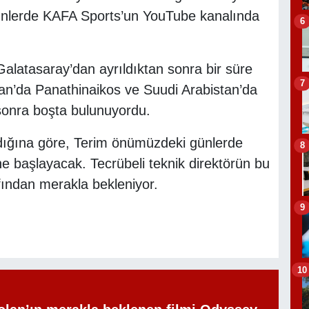
günlerde KAFA Sports’un YouTube kanalında
6
Galatasaray’dan ayrıldıktan sonra bir süre
7
an’da Panathinaikos ve Suudi Arabistan’da
sonra boşta bulunuyordu.
dığına göre, Terim önümüzdeki günlerde
8
e başlayacak. Tecrübeli teknik direktörün bu
afından merakla bekleniyor.
9
10