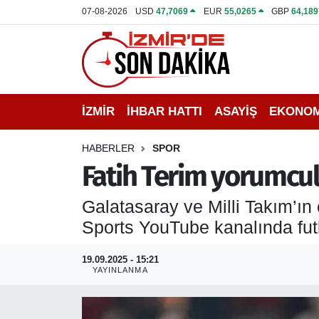
07-08-2026
USD
47,7069
EUR
55,0265
GBP
64,189
İZMİR
İzmir Nöbetçi Eczaneler
İHBAR HATTI
İzmir Hava Durumu
İZMİR
İHBAR HATTI
ASAYİŞ
EKONOM
DEPREM
İzmir Namaz Vakitleri
HABERLER
SPOR
GENEL
İzmir Trafik Yoğunluk Haritası
Fatih Terim yorumcul
EKONOMİ
Puan Durumu ve Fikstür
Galatasaray ve Milli Takım’ın 
Sports YouTube kanalında fu
SİYASET
Tüm Manşetler
19.09.2025 - 15:21
SPOR
Son Dakika Haberleri
YAYINLANMA
ASAYİŞ
Haber Arşivi