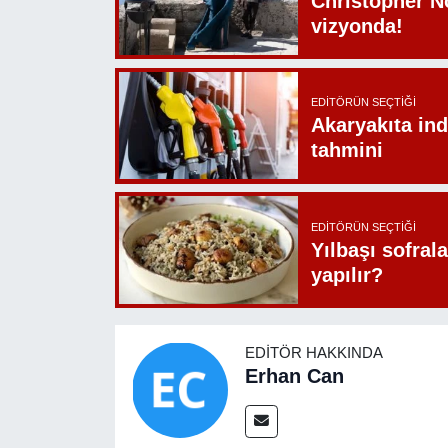
Christopher N
vizyonda!
EDITÖRÜN SEÇTIĞI
Akaryakıta ind
tahmini
EDITÖRÜN SEÇTIĞI
Yılbaşı sofrala
yapılır?
EDITÖR HAKKINDA
Erhan Can