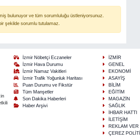
miş bulunuyor ve tüm sorumluluğu üstleniyorsunuz.
ir şekilde sorumlu tutulamaz.
İzmir Nöbetçi Eczaneler
İZMİR
İzmir Hava Durumu
GENEL
İzmir Namaz Vakitleri
EKONOMİ
İzmir Trafik Yoğunluk Haritası
ASAYİŞ
Puan Durumu ve Fikstür
BİLİM
Tüm Manşetler
EĞİTİM
in
Son Dakika Haberleri
MAGAZİN
kili
Haber Arşivi
SAĞLIK
İHBAR HATTI
İLETİŞİM
REKLAM VER
ÇEREZ POLİT