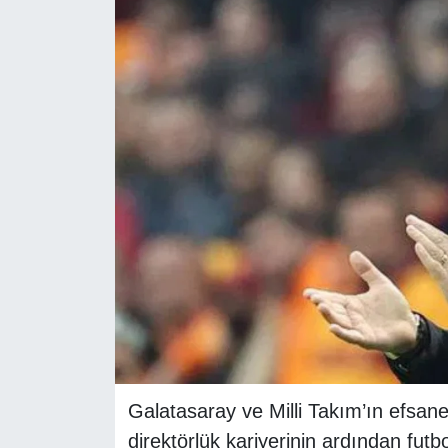
RESMİ REKLAM
Galatasaray ve Milli Takım’ın efsane 
direktörlük kariyerinin ardından fut