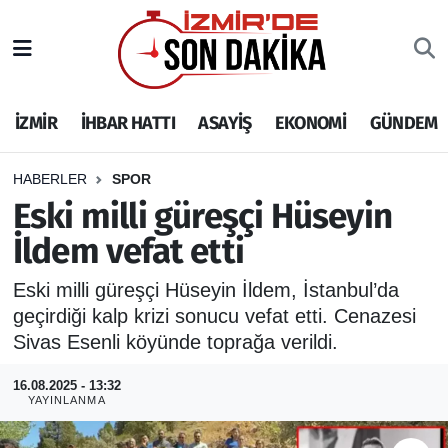
İZMİR
İzmir Nöbetçi Eczaneler
İZMİR
İHBAR HATTI
ASAYİŞ
EKONOMİ
GÜNDEM
İHBAR HATTI
İzmir Hava Durumu
DEPREM
İzmir Namaz Vakitleri
HABERLER
SPOR
Eski milli güreşçi Hüseyin
GENEL
İzmir Trafik Yoğunluk Haritası
İldem vefat etti
EKONOMİ
Puan Durumu ve Fikstür
Eski milli güreşçi Hüseyin İldem, İstanbul’da
geçirdiği kalp krizi sonucu vefat etti. Cenazesi
SİYASET
Tüm Manşetler
Sivas Esenli köyünde toprağa verildi.
SPOR
Son Dakika Haberleri
16.08.2025 - 13:32
YAYINLANMA
ASAYİŞ
Haber Arşivi