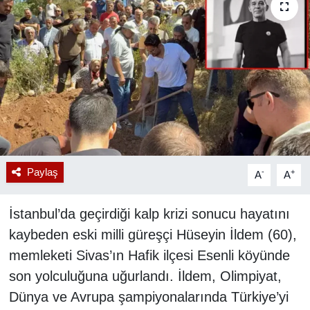
RESMİ REKLAM
Paylaş
-
+
A
A
İstanbul’da geçirdiği kalp krizi sonucu hayatını
kaybeden eski milli güreşçi Hüseyin İldem (60),
memleketi Sivas’ın Hafik ilçesi Esenli köyünde
son yolculuğuna uğurlandı. İldem, Olimpiyat,
Dünya ve Avrupa şampiyonalarında Türkiye’yi