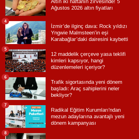
Altın iki haftanın zirvesinde! 5
Ağustos 2026 altın fiyatları
4
İzmir’de ilginç dava: Rock yıldızı
Yngwie Malmsteen’in eşi
Karabağlar’daki dairesini kaybetti
5
12 maddelik çerçeve yasa teklifi
kimleri kapsıyor, hangi
düzenlemeleri içeriyor?
6
Trafik sigortasında yeni dönem
başladı: Araç sahiplerini neler
bekliyor?
7
Radikal Eğitim Kurumları'ndan
mezun adaylarına avantajlı yeni
dönem kampanyası
8