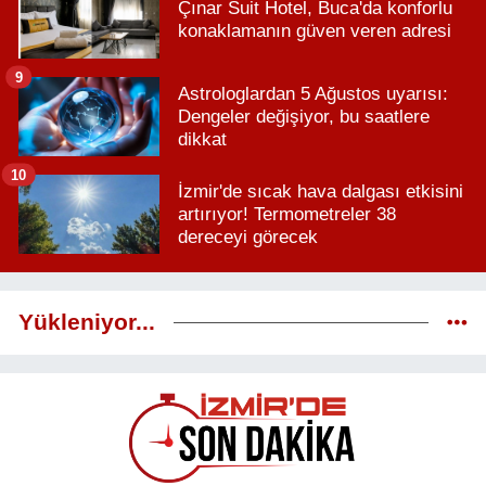
Çınar Suit Hotel, Buca'da konforlu
konaklamanın güven veren adresi
9
Astrologlardan 5 Ağustos uyarısı:
Dengeler değişiyor, bu saatlere
dikkat
10
İzmir'de sıcak hava dalgası etkisini
artırıyor! Termometreler 38
dereceyi görecek
Yükleniyor...