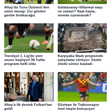
Altay’da Tuna Üzümcü’den
Galatasaray-Villarreal maçı
umut mesajı: Zor günleri
ne zaman? Saat kaçta,
geride bırakacağız
nerede oynanacak?
Trendyol 1. Lig'de yeni
Karşıyaka Stadı projesinde
sezon başlıyor! İlk hafta
çalışmalar sürüyor: Zemin
programı belli oldu
etüdü süreci başladı
Altay'a ilk destek Folkart'tan
Göztepe ile Trabzonspor
geldi
özel maçta buluşuyor: