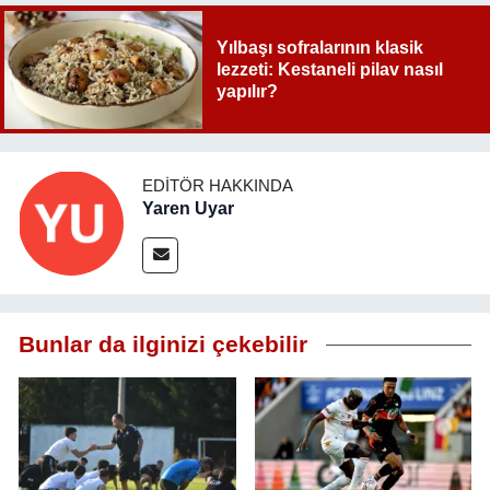
Yılbaşı sofralarının klasik
lezzeti: Kestaneli pilav nasıl
yapılır?
EDITÖR HAKKINDA
Yaren Uyar
Bunlar da ilginizi çekebilir