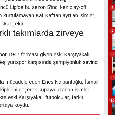
cü Lig’de bu sezon 5’inci kez play-off
6
n kurtulamayan Kaf-Kaf’tan ayrılan isimler,
ikkat çekti.
rklı takımlarda zirveye
7
spor 1947 forması giyen eski Karşıyakalı
8
Yeşilyurtspor karşısında şampiyonluk sevinci
9
la mücadele eden Enes Nalbantoğlu, İsmail
iplerini geçerek kupaya uzanan isimler
kte eski Karşıyakalı futbolcular, farklı
10
 ortaya koydu.