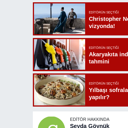
EDITÖRÜN SEÇTIĞI
Christopher N
vizyonda!
EDITÖRÜN SEÇTIĞI
Akaryakıta ind
tahmini
EDITÖRÜN SEÇTIĞI
Yılbaşı sofrala
yapılır?
EDITÖR HAKKINDA
Şeyda Göynük