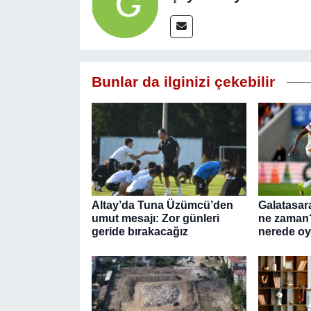
Bunlar da ilginizi çekebilir
Altay’da Tuna Üzümcü’den
Galatasara
umut mesajı: Zor günleri
ne zaman?
geride bırakacağız
nerede o