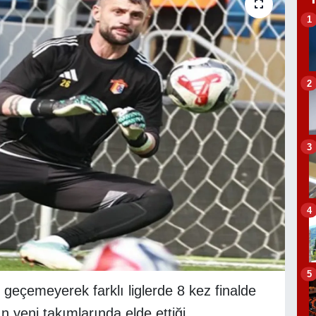
1
2
3
4
5
 geçemeyerek farklı liglerde 8 kez finalde
n yeni takımlarında elde ettiği