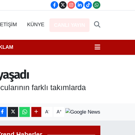
LETİŞİM
KÜNYE
CANLI YAYIN
EKLAM
 yaşadı
ularının farklı takımlarda
-
+
A
A
Trend Haberler