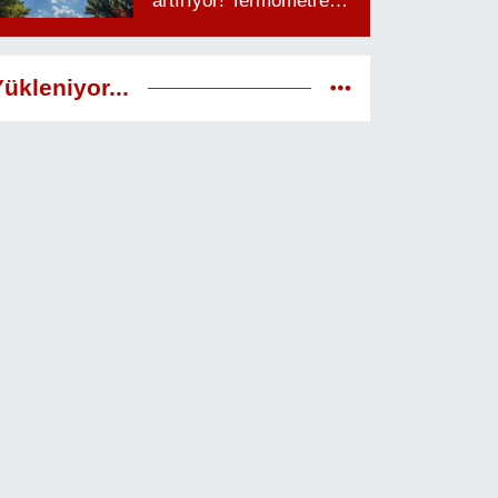
artırıyor! Termometreler
38 dereceyi görecek
ükleniyor...