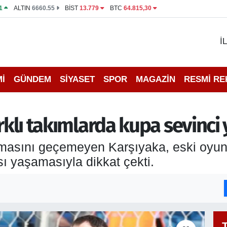
1
ALTIN
6660.55
BİST
13.779
BTC
64.815,30
İ
İ
GÜNDEM
SİYASET
SPOR
MAGAZİN
RESMİ R
arklı takımlarda kupa sevinci
şamasını geçemeyen Karşıyaka, eski oyunc
sı yaşamasıyla dikkat çekti.