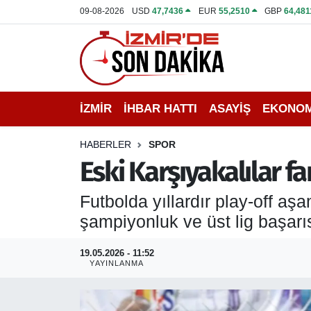
09-08-2026
USD
47,7436
EUR
55,2510
GBP
64,481
İZMİR
İzmir Nöbetçi Eczaneler
İHBAR HATTI
İzmir Hava Durumu
İZMİR
İHBAR HATTI
ASAYİŞ
EKONOM
DEPREM
İzmir Namaz Vakitleri
HABERLER
SPOR
GENEL
İzmir Trafik Yoğunluk Haritası
Eski Karşıyakalılar f
EKONOMİ
Puan Durumu ve Fikstür
Futbolda yıllardır play-off a
şampiyonluk ve üst lig başarı
SİYASET
Tüm Manşetler
19.05.2026 - 11:52
SPOR
Son Dakika Haberleri
YAYINLANMA
ASAYİŞ
Haber Arşivi