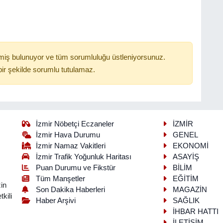
miş bulunuyor ve tüm sorumluluğu üstleniyorsunuz.
ir şekilde sorumlu tutulamaz.
İzmir Nöbetçi Eczaneler
İZMİR
İzmir Hava Durumu
GENEL
İzmir Namaz Vakitleri
EKONOMİ
İzmir Trafik Yoğunluk Haritası
ASAYİŞ
Puan Durumu ve Fikstür
BİLİM
Tüm Manşetler
EĞİTİM
in
Son Dakika Haberleri
MAGAZİN
kili
Haber Arşivi
SAĞLIK
İHBAR HATTI
İLETİŞİM