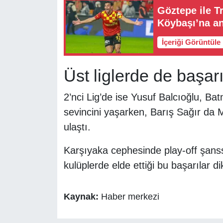
Göztepe ile T
Köybaşı’na an
İçeriği Görüntüle
Üst liglerde de başarı
2’nci Lig’de ise Yusuf Balcıoğlu, Bat
sevincini yaşarken, Barış Sağır da 
ulaştı.
Karşıyaka cephesinde play-off şanssı
kulüplerde elde ettiği bu başarılar di
Kaynak:
Haber merkezi