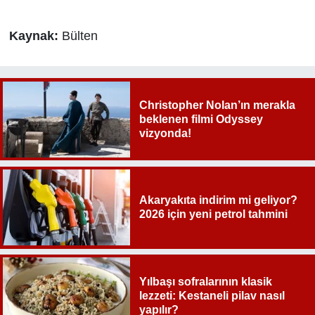
Kaynak:
Bülten
Christopher Nolan’ın merakla
beklenen filmi Odyssey
vizyonda!
Akaryakıta indirim mi geliyor?
2026 için yeni petrol tahmini
Yılbaşı sofralarının klasik
lezzeti: Kestaneli pilav nasıl
yapılır?