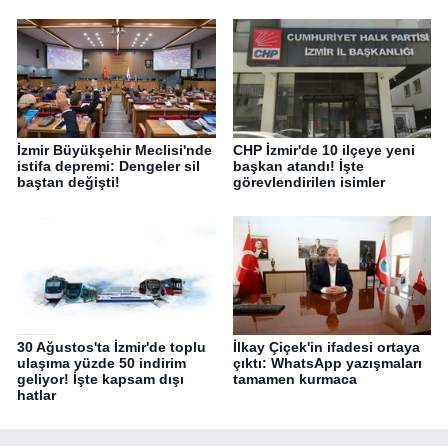
İzmir Büyükşehir Meclisi'nde
CHP İzmir'de 10 ilçeye yeni
istifa depremi: Dengeler sil
başkan atandı! İşte
baştan değişti!
görevlendirilen isimler
30 Ağustos'ta İzmir'de toplu
İlkay Çiçek'in ifadesi ortaya
ulaşıma yüzde 50 indirim
çıktı: WhatsApp yazışmaları
geliyor! İşte kapsam dışı
tamamen kurmaca
hatlar