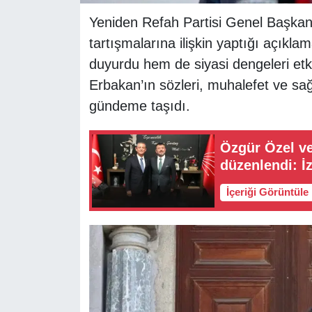
Yeniden Refah Partisi Genel Başkan
tartışmalarına ilişkin yaptığı açık
duyurdu hem de siyasi dengeleri etki
Erbakan’ın sözleri, muhalefet ve sağ 
gündeme taşıdı.
Özgür Özel ve
düzenlendi: İz
İçeriği Görüntüle