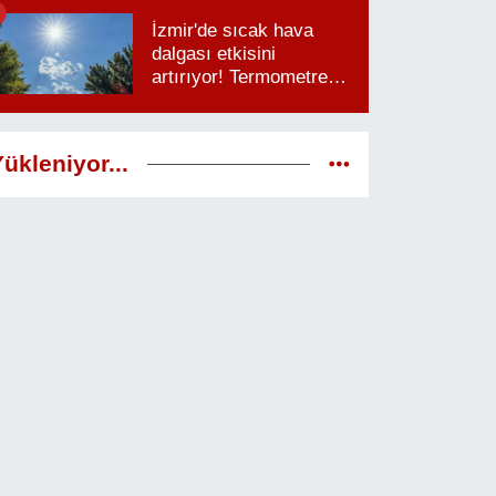
saatlere dikkat
İzmir'de sıcak hava
dalgası etkisini
artırıyor! Termometreler
38 dereceyi görecek
ükleniyor...