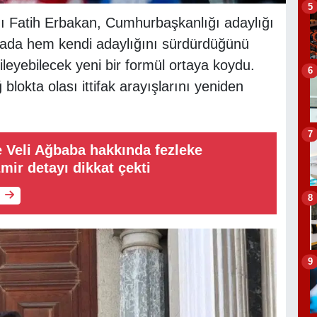
5
ı Fatih Erbakan, Cumhurbaşkanlığı adaylığı
lamada hem kendi adaylığını sürdürdüğünü
leyebilecek yeni bir formül ortaya koydu.
6
blokta olası ittifak arayışlarını yeniden
7
 Veli Ağbaba hakkında fezleke
mir detayı dikkat çekti
8
9