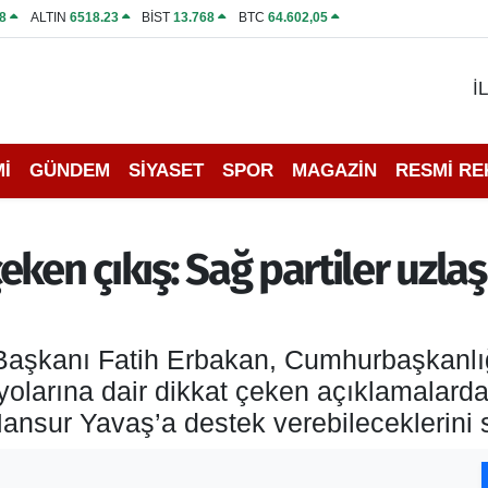
8
ALTIN
6518.23
BİST
13.768
BTC
64.602,05
İ
İ
GÜNDEM
SİYASET
SPOR
MAGAZİN
RESMİ R
ken çıkış: Sağ partiler uzla
aşkanı Fatih Erbakan, Cumhurbaşkanlığı 
ryolarına dair dikkat çeken açıklamalar
Mansur Yavaş’a destek verebileceklerini 