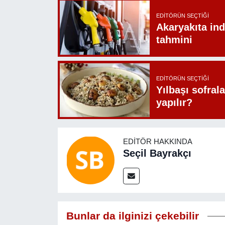
EDITÖRÜN SEÇTIĞI
Akaryakıta ind
tahmini
EDITÖRÜN SEÇTIĞI
Yılbaşı sofrala
yapılır?
EDITÖR HAKKINDA
Seçil Bayrakçı
Bunlar da ilginizi çekebilir