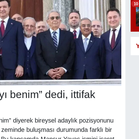
10
Y
 benim” dedi, ittifak
m” diyerek bireysel adaylık pozisyonunu
bir zeminde buluşması durumunda farklı bir
ti. Bu kapsamda Mansur Yavaş ismini işaret