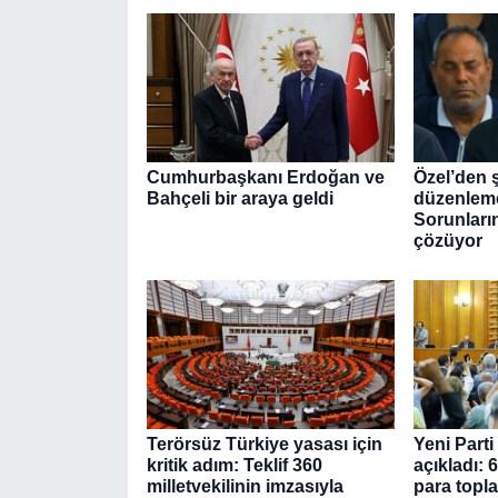
Cumhurbaşkanı Erdoğan ve
Özel’den ş
Bahçeli bir araya geldi
düzenlemes
Sorunların
çözüyor
Terörsüz Türkiye yasası için
Yeni Parti
kritik adım: Teklif 360
açıkladı:
milletvekilinin imzasıyla
para topl