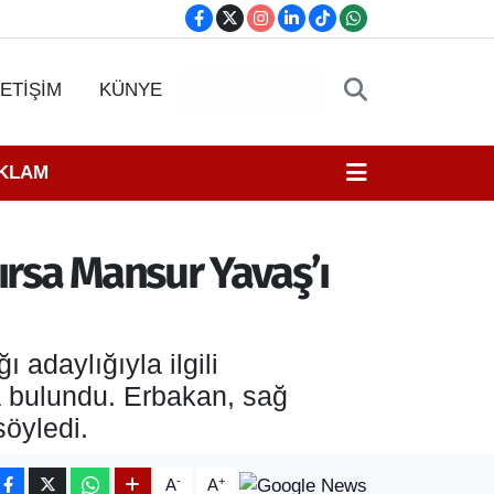
LETİŞİM
KÜNYE
CANLI YAYIN
EKLAM
şırsa Mansur Yavaş’ı
adaylığıyla ilgili
da bulundu. Erbakan, sağ
söyledi.
-
+
A
A