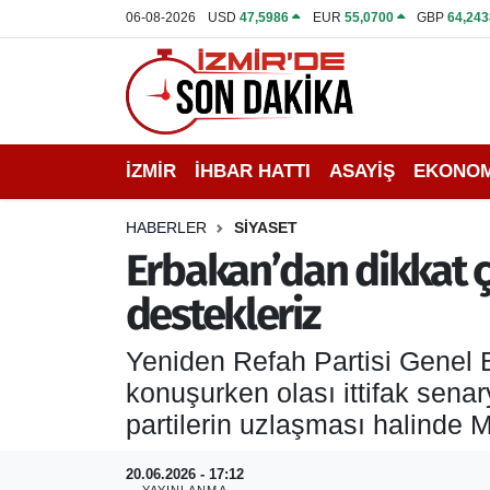
06-08-2026
USD
47,5986
EUR
55,0700
GBP
64,243
İZMİR
İzmir Nöbetçi Eczaneler
İHBAR HATTI
İzmir Hava Durumu
İZMİR
İHBAR HATTI
ASAYİŞ
EKONOM
DEPREM
İzmir Namaz Vakitleri
HABERLER
SİYASET
GENEL
İzmir Trafik Yoğunluk Haritası
Erbakan’dan dikkat çe
destekleriz
EKONOMİ
Puan Durumu ve Fikstür
Yeniden Refah Partisi Genel B
SİYASET
Tüm Manşetler
konuşurken olası ittifak sena
SPOR
Son Dakika Haberleri
partilerin uzlaşması halinde 
ASAYİŞ
Haber Arşivi
20.06.2026 - 17:12
YAYINLANMA