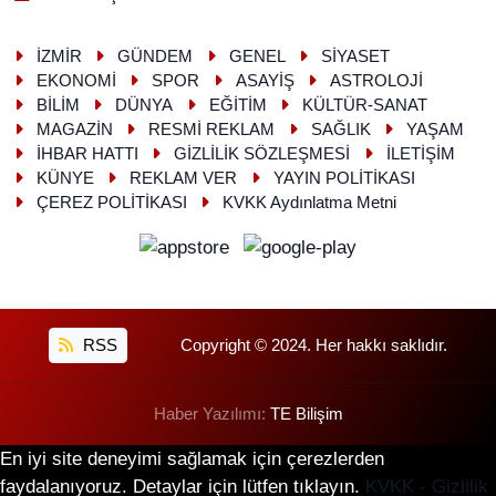
İZMİR
GÜNDEM
GENEL
SİYASET
EKONOMİ
SPOR
ASAYİŞ
ASTROLOJİ
BİLİM
DÜNYA
EĞİTİM
KÜLTÜR-SANAT
MAGAZİN
RESMİ REKLAM
SAĞLIK
YAŞAM
İHBAR HATTI
GİZLİLİK SÖZLEŞMESİ
İLETİŞİM
KÜNYE
REKLAM VER
YAYIN POLİTİKASI
ÇEREZ POLİTİKASI
KVKK Aydınlatma Metni
RSS
Copyright © 2024. Her hakkı saklıdır.
Haber Yazılımı:
TE Bilişim
En iyi site deneyimi sağlamak için çerezlerden
faydalanıyoruz. Detaylar için lütfen tıklayın.
KVKK - Gizlilik