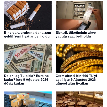
Bir sigara grubuna daha zam
Elektrik tüketiminin zirve
geldi! Yeni fiyatlar belli oldu
yaptığı saat belli oldu
Dolar kaç TL oldu? Euro ne
Gram altın 6 bin 660 TL'yi
kadar? İşte 9 Ağustos 2026
aştı! İşte 9 Ağustos 2026
döviz kurları
güncel altın fiyatları