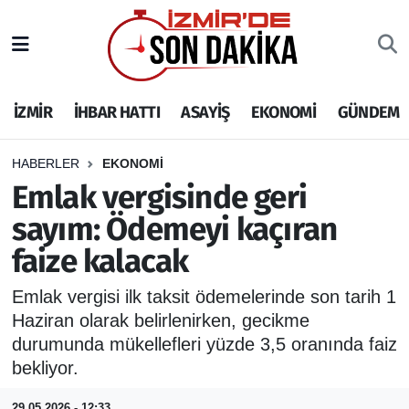
İZMİR
İzmir Nöbetçi Eczaneler
İZMİR
İHBAR HATTI
ASAYİŞ
EKONOMİ
GÜNDEM
İHBAR HATTI
İzmir Hava Durumu
DEPREM
İzmir Namaz Vakitleri
HABERLER
EKONOMİ
Emlak vergisinde geri
GENEL
İzmir Trafik Yoğunluk Haritası
sayım: Ödemeyi kaçıran
faize kalacak
EKONOMİ
Puan Durumu ve Fikstür
Emlak vergisi ilk taksit ödemelerinde son tarih 1
SİYASET
Tüm Manşetler
Haziran olarak belirlenirken, gecikme
durumunda mükellefleri yüzde 3,5 oranında faiz
SPOR
Son Dakika Haberleri
bekliyor.
ASAYİŞ
Haber Arşivi
29.05.2026 - 12:33