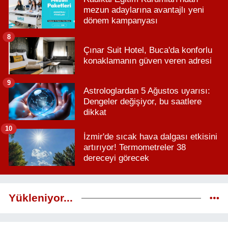
mezun adaylarına avantajlı yeni
dönem kampanyası
8
Çınar Suit Hotel, Buca'da konforlu
konaklamanın güven veren adresi
9
Astrologlardan 5 Ağustos uyarısı:
Dengeler değişiyor, bu saatlere
dikkat
10
İzmir'de sıcak hava dalgası etkisini
artırıyor! Termometreler 38
dereceyi görecek
Yükleniyor...