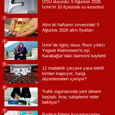
İZSU duyurdu: 5 Ağustos 2026
İzmir'in 10 ilçesinde su kesintisi!
3
Altın iki haftanın zirvesinde! 5
Ağustos 2026 altın fiyatları
4
İzmir’de ilginç dava: Rock yıldızı
Yngwie Malmsteen’in eşi
Karabağlar’daki dairesini kaybetti
5
12 maddelik çerçeve yasa teklifi
kimleri kapsıyor, hangi
düzenlemeleri içeriyor?
6
Trafik sigortasında yeni dönem
başladı: Araç sahiplerini neler
bekliyor?
7
Radikal Eğitim Kurumları'ndan