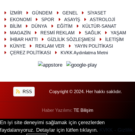
İZMİR
GÜNDEM
GENEL
SİYASET
EKONOMİ
SPOR
ASAYİŞ
ASTROLOJİ
BİLİM
DÜNYA
EĞİTİM
KÜLTÜR-SANAT
MAGAZİN
RESMİ REKLAM
SAĞLIK
YAŞAM
İHBAR HATTI
GİZLİLİK SÖZLEŞMESİ
İLETİŞİM
KÜNYE
REKLAM VER
YAYIN POLİTİKASI
ÇEREZ POLİTİKASI
KVKK Aydınlatma Metni
RSS
Copyright © 2024. Her hakkı saklıdır.
Haber Yazılımı:
TE Bilişim
En iyi site deneyimi sağlamak için çerezlerden
faydalanıyoruz. Detaylar için lütfen tıklayın.
KVKK - Gizlilik