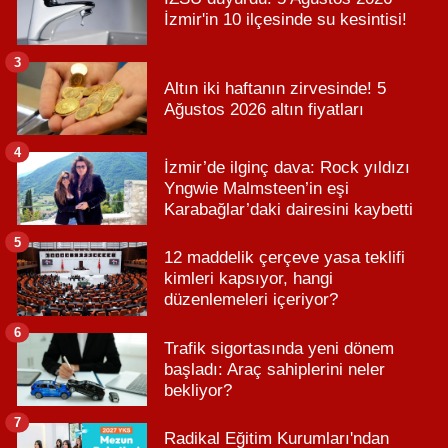
İzmir'in 10 ilçesinde su kesintisi!
3
Altın iki haftanın zirvesinde! 5
Ağustos 2026 altın fiyatları
4
İzmir’de ilginç dava: Rock yıldızı
Yngwie Malmsteen’in eşi
Karabağlar’daki dairesini kaybetti
5
12 maddelik çerçeve yasa teklifi
kimleri kapsıyor, hangi
düzenlemeleri içeriyor?
6
Trafik sigortasında yeni dönem
başladı: Araç sahiplerini neler
bekliyor?
7
Radikal Eğitim Kurumları'ndan