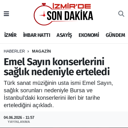
İZMİR
İzmir Nöbetçi Eczaneler
İZMİR
İHBAR HATTI
ASAYİŞ
EKONOMİ
GÜNDEM
İHBAR HATTI
İzmir Hava Durumu
DEPREM
İzmir Namaz Vakitleri
HABERLER
MAGAZİN
Emel Sayın konserlerini
GENEL
İzmir Trafik Yoğunluk Haritası
sağlık nedeniyle erteledi
EKONOMİ
Puan Durumu ve Fikstür
Türk sanat müziğinin usta ismi Emel Sayın,
sağlık sorunları nedeniyle Bursa ve
SİYASET
Tüm Manşetler
İstanbul’daki konserlerini ileri bir tarihe
ertelediğini açıkladı.
SPOR
Son Dakika Haberleri
04.06.2026 - 11:57
YAYINLANMA
ASAYİŞ
Haber Arşivi