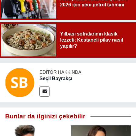
2026 için yeni petrol tahmini
Yılbaşı sofralarının klasik
lezzeti: Kestaneli pilav nasıl
yapılır?
EDITÖR HAKKINDA
Seçil Bayrakçı
Bunlar da ilginizi çekebilir