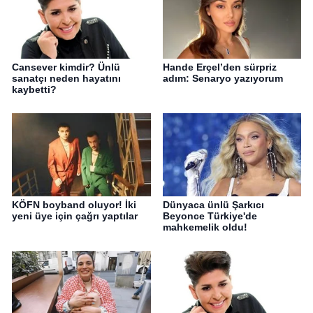
Cansever kimdir? Ünlü
Hande Erçel’den sürpriz
sanatçı neden hayatını
adım: Senaryo yazıyorum
kaybetti?
KÖFN boyband oluyor! İki
Dünyaca ünlü Şarkıcı
yeni üye için çağrı yaptılar
Beyonce Türkiye'de
mahkemelik oldu!