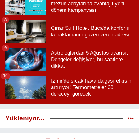
mezun adaylarına avantajlı yeni
dönem kampanyası
8
Çınar Suit Hotel, Buca'da konforlu
konaklamanın güven veren adresi
9
Astrologlardan 5 Ağustos uyarısı:
Dengeler değişiyor, bu saatlere
dikkat
10
İzmir'de sıcak hava dalgası etkisini
artırıyor! Termometreler 38
dereceyi görecek
Yükleniyor...