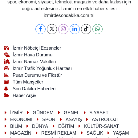
spor, ekonomi, siyaset, teknoloji, magazin ve daha fazlası için
doğru adrestesiniz. İzmir'in en etkili haber sitesi
izmirdesondakika.com.tr!
İzmir Nöbetçi Eczaneler
İzmir Hava Durumu
İzmir Namaz Vakitleri
İzmir Trafik Yoğunluk Haritası
Puan Durumu ve Fikstür
Tüm Manşetler
Son Dakika Haberleri
Haber Arşivi
İZMİR
GÜNDEM
GENEL
SİYASET
EKONOMİ
SPOR
ASAYİŞ
ASTROLOJİ
BİLİM
DÜNYA
EĞİTİM
KÜLTÜR-SANAT
MAGAZİN
RESMİ REKLAM
SAĞLIK
YAŞAM