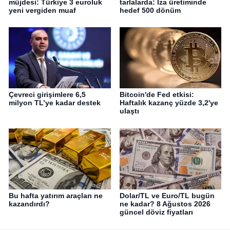
müjdesi: Türkiye 3 euroluk
tarlalarda: Iza üretiminde
yeni vergiden muaf
hedef 500 dönüm
Çevreci girişimlere 6,5
Bitcoin'de Fed etkisi:
milyon TL’ye kadar destek
Haftalık kazanç yüzde 3,2'ye
ulaştı
Bu hafta yatırım araçları ne
Dolar/TL ve Euro/TL bugün
kazandırdı?
ne kadar? 8 Ağustos 2026
güncel döviz fiyatları