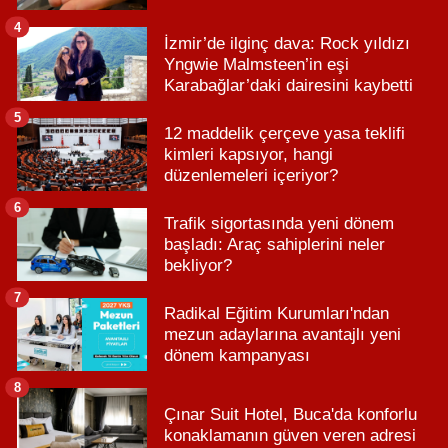
4
İzmir’de ilginç dava: Rock yıldızı
Yngwie Malmsteen’in eşi
Karabağlar’daki dairesini kaybetti
5
12 maddelik çerçeve yasa teklifi
kimleri kapsıyor, hangi
düzenlemeleri içeriyor?
6
Trafik sigortasında yeni dönem
başladı: Araç sahiplerini neler
bekliyor?
7
Radikal Eğitim Kurumları'ndan
mezun adaylarına avantajlı yeni
dönem kampanyası
8
Çınar Suit Hotel, Buca'da konforlu
konaklamanın güven veren adresi