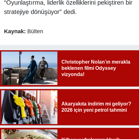
“Oyunlaştırma, liderlik özelliklerini pekiştiren bir
stratejiye dönüşüyor” dedi.
Kaynak:
Bülten
Christopher Nolan’ın merakla
beklenen filmi Odyssey
vizyonda!
Akaryakıta indirim mi geliyor?
2026 için yeni petrol tahmini