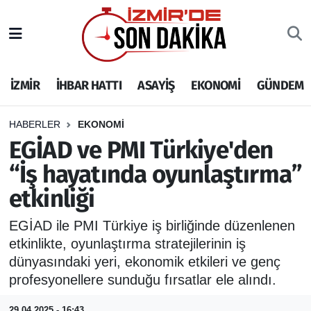
İZMİR
İzmir Nöbetçi Eczaneler
İZMİR
İHBAR HATTI
ASAYİŞ
EKONOMİ
GÜNDEM
İHBAR HATTI
İzmir Hava Durumu
DEPREM
İzmir Namaz Vakitleri
HABERLER
EKONOMİ
EGİAD ve PMI Türkiye'den
GENEL
İzmir Trafik Yoğunluk Haritası
“İş hayatında oyunlaştırma”
etkinliği
EKONOMİ
Puan Durumu ve Fikstür
EGİAD ile PMI Türkiye iş birliğinde düzenlenen
SİYASET
Tüm Manşetler
etkinlikte, oyunlaştırma stratejilerinin iş
dünyasındaki yeri, ekonomik etkileri ve genç
SPOR
Son Dakika Haberleri
profesyonellere sunduğu fırsatlar ele alındı.
ASAYİŞ
Haber Arşivi
29.04.2025 - 16:43