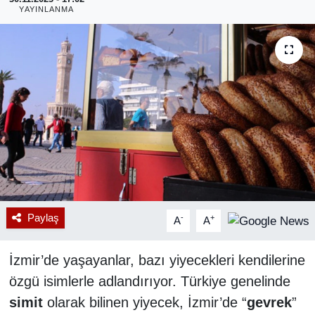
YAYINLANMA
RESMİ REKLAM
Paylaş
-
+
A
A
İzmir’de yaşayanlar, bazı yiyecekleri kendilerine
özgü isimlerle adlandırıyor. Türkiye genelinde
simit
olarak bilinen yiyecek, İzmir’de “
gevrek
”