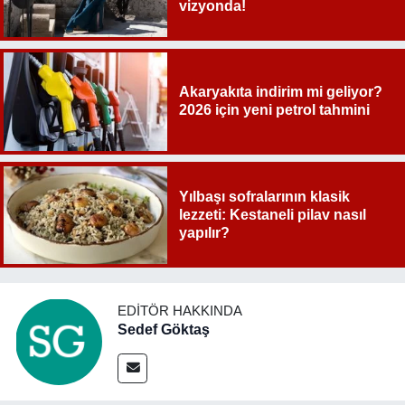
vizyonda!
Akaryakıta indirim mi geliyor?
2026 için yeni petrol tahmini
Yılbaşı sofralarının klasik
lezzeti: Kestaneli pilav nasıl
yapılır?
EDITÖR HAKKINDA
Sedef Göktaş