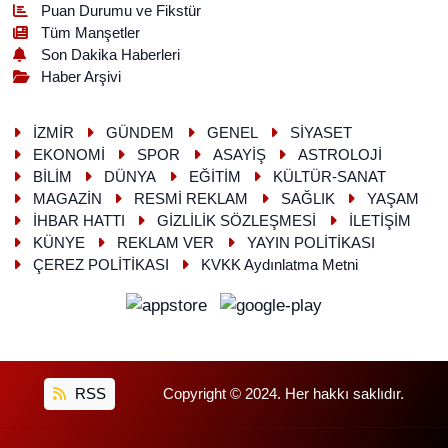
Puan Durumu ve Fikstür
Tüm Manşetler
Son Dakika Haberleri
Haber Arşivi
İZMİR
GÜNDEM
GENEL
SİYASET
EKONOMİ
SPOR
ASAYİŞ
ASTROLOJİ
BİLİM
DÜNYA
EĞİTİM
KÜLTÜR-SANAT
MAGAZİN
RESMİ REKLAM
SAĞLIK
YAŞAM
İHBAR HATTI
GİZLİLİK SÖZLEŞMESİ
İLETİŞİM
KÜNYE
REKLAM VER
YAYIN POLİTİKASI
ÇEREZ POLİTİKASI
KVKK Aydınlatma Metni
RSS
Copyright © 2024. Her hakkı saklıdır.