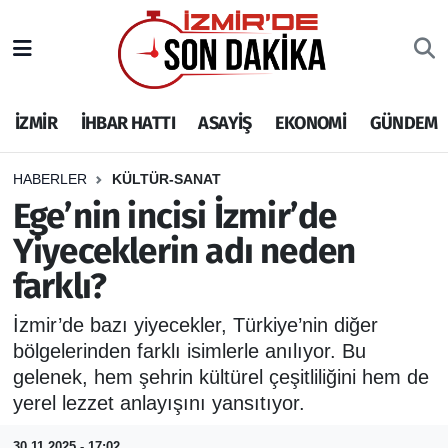
İZMİR
İzmir Nöbetçi Eczaneler
İZMİR
İHBAR HATTI
ASAYİŞ
EKONOMİ
GÜNDEM
İHBAR HATTI
İzmir Hava Durumu
DEPREM
İzmir Namaz Vakitleri
HABERLER
KÜLTÜR-SANAT
Ege’nin incisi İzmir’de
GENEL
İzmir Trafik Yoğunluk Haritası
Yiyeceklerin adı neden
farklı?
EKONOMİ
Puan Durumu ve Fikstür
İzmir’de bazı yiyecekler, Türkiye’nin diğer
SİYASET
Tüm Manşetler
bölgelerinden farklı isimlerle anılıyor. Bu
gelenek, hem şehrin kültürel çeşitliliğini hem de
SPOR
Son Dakika Haberleri
yerel lezzet anlayışını yansıtıyor.
ASAYİŞ
Haber Arşivi
30.11.2025 - 17:02