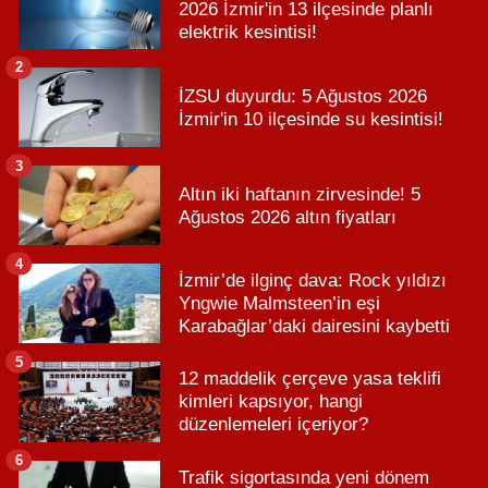
2026 İzmir'in 13 ilçesinde planlı
elektrik kesintisi!
2
İZSU duyurdu: 5 Ağustos 2026
İzmir'in 10 ilçesinde su kesintisi!
3
Altın iki haftanın zirvesinde! 5
Ağustos 2026 altın fiyatları
4
İzmir’de ilginç dava: Rock yıldızı
Yngwie Malmsteen’in eşi
Karabağlar’daki dairesini kaybetti
5
12 maddelik çerçeve yasa teklifi
kimleri kapsıyor, hangi
düzenlemeleri içeriyor?
6
Trafik sigortasında yeni dönem