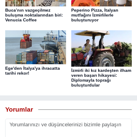
Buca’nın vazgeçilmez
Peperino Pizza, İtalyan
buluşma noktalarından biri:
mutfağını İzmirlilerle
Venucia Coffee
buluşturuyor
Ege'den İtalya'ya ihracatta
İzmirli iki kız kardeşten ilham
tarihi rekor!
veren başarı hikayesi:
Diplomayla toprağı
buluşturdular
Yorumlar