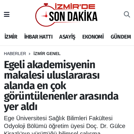
İZMİR
İzmir Nöbetçi Eczaneler
İZMİR
İHBAR HATTI
ASAYİŞ
EKONOMİ
GÜNDEM
İHBAR HATTI
İzmir Hava Durumu
DEPREM
İzmir Namaz Vakitleri
HABERLER
İZMİR GENEL
Egeli akademisyenin
GENEL
İzmir Trafik Yoğunluk Haritası
makalesi uluslararası
alanda en çok
EKONOMİ
Puan Durumu ve Fikstür
görüntülenenler arasında
SİYASET
Tüm Manşetler
yer aldı
SPOR
Son Dakika Haberleri
Ege Üniversitesi Sağlık Bilimleri Fakültesi
Odyoloji Bölümü öğretim üyesi Doç. Dr. Gülce
ASAYİŞ
Haber Arşivi
Kirazlı’nın yürüttüğü bilimsel çalışma,