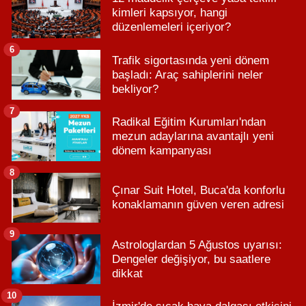
kimleri kapsıyor, hangi
düzenlemeleri içeriyor?
6
Trafik sigortasında yeni dönem
başladı: Araç sahiplerini neler
bekliyor?
7
Radikal Eğitim Kurumları'ndan
mezun adaylarına avantajlı yeni
dönem kampanyası
8
Çınar Suit Hotel, Buca'da konforlu
konaklamanın güven veren adresi
9
Astrologlardan 5 Ağustos uyarısı:
Dengeler değişiyor, bu saatlere
dikkat
10