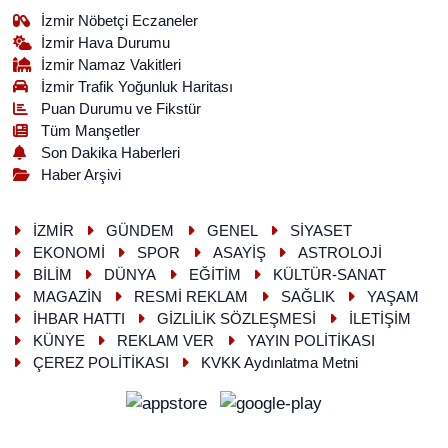
İzmir Nöbetçi Eczaneler
İzmir Hava Durumu
İzmir Namaz Vakitleri
İzmir Trafik Yoğunluk Haritası
Puan Durumu ve Fikstür
Tüm Manşetler
Son Dakika Haberleri
Haber Arşivi
İZMİR
GÜNDEM
GENEL
SİYASET
EKONOMİ
SPOR
ASAYİŞ
ASTROLOJİ
BİLİM
DÜNYA
EĞİTİM
KÜLTÜR-SANAT
MAGAZİN
RESMİ REKLAM
SAĞLIK
YAŞAM
İHBAR HATTI
GİZLİLİK SÖZLEŞMESİ
İLETİŞİM
KÜNYE
REKLAM VER
YAYIN POLİTİKASI
ÇEREZ POLİTİKASI
KVKK Aydınlatma Metni