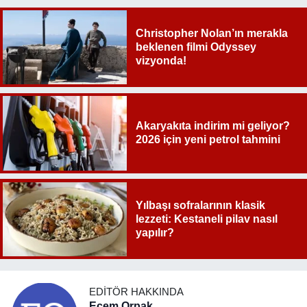
Christopher Nolan’ın merakla
beklenen filmi Odyssey
vizyonda!
Akaryakıta indirim mi geliyor?
2026 için yeni petrol tahmini
Yılbaşı sofralarının klasik
lezzeti: Kestaneli pilav nasıl
yapılır?
EDITÖR HAKKINDA
Ecem Orpak