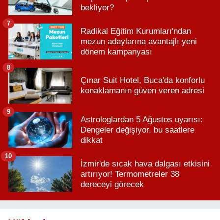
bekliyor?
7
Radikal Eğitim Kurumları'ndan
mezun adaylarına avantajlı yeni
dönem kampanyası
8
Çınar Suit Hotel, Buca'da konforlu
konaklamanın güven veren adresi
9
Astrologlardan 5 Ağustos uyarısı:
Dengeler değişiyor, bu saatlere
dikkat
10
İzmir'de sıcak hava dalgası etkisini
artırıyor! Termometreler 38
dereceyi görecek