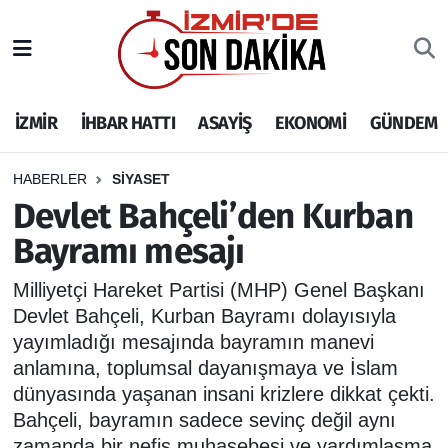
İZMİR
İzmir Nöbetçi Eczaneler
İZMİR
İHBAR HATTI
ASAYİŞ
EKONOMİ
GÜNDEM
İHBAR HATTI
İzmir Hava Durumu
DEPREM
İzmir Namaz Vakitleri
HABERLER
SİYASET
Devlet Bahçeli’den Kurban
GENEL
İzmir Trafik Yoğunluk Haritası
Bayramı mesajı
EKONOMİ
Puan Durumu ve Fikstür
Milliyetçi Hareket Partisi (MHP) Genel Başkanı
Devlet Bahçeli, Kurban Bayramı dolayısıyla
SİYASET
Tüm Manşetler
yayımladığı mesajında bayramın manevi
anlamına, toplumsal dayanışmaya ve İslam
SPOR
Son Dakika Haberleri
dünyasında yaşanan insani krizlere dikkat çekti.
Bahçeli, bayramın sadece sevinç değil aynı
ASAYİŞ
Haber Arşivi
zamanda bir nefis muhasebesi ve yardımlaşma