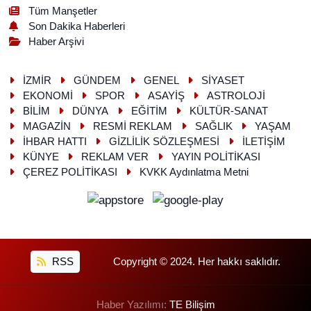
Tüm Manşetler
Son Dakika Haberleri
Haber Arşivi
İZMİR
GÜNDEM
GENEL
SİYASET
EKONOMİ
SPOR
ASAYİŞ
ASTROLOJİ
BİLİM
DÜNYA
EĞİTİM
KÜLTÜR-SANAT
MAGAZİN
RESMİ REKLAM
SAĞLIK
YAŞAM
İHBAR HATTI
GİZLİLİK SÖZLEŞMESİ
İLETİŞİM
KÜNYE
REKLAM VER
YAYIN POLİTİKASI
ÇEREZ POLİTİKASI
KVKK Aydınlatma Metni
RSS
Copyright © 2024. Her hakkı saklıdır.
Haber Yazılımı:
TE Bilişim