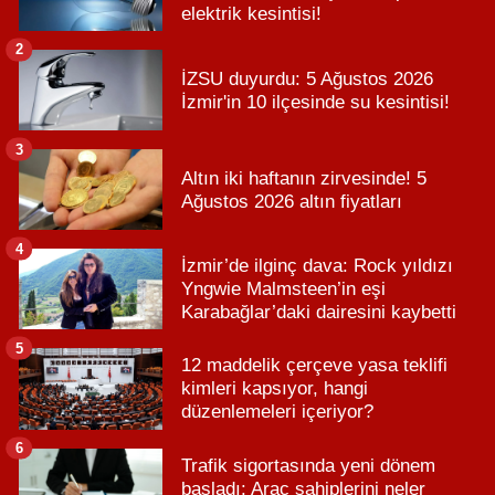
elektrik kesintisi!
2
İZSU duyurdu: 5 Ağustos 2026
İzmir'in 10 ilçesinde su kesintisi!
3
Altın iki haftanın zirvesinde! 5
Ağustos 2026 altın fiyatları
4
İzmir’de ilginç dava: Rock yıldızı
Yngwie Malmsteen’in eşi
Karabağlar’daki dairesini kaybetti
5
12 maddelik çerçeve yasa teklifi
kimleri kapsıyor, hangi
düzenlemeleri içeriyor?
6
Trafik sigortasında yeni dönem
başladı: Araç sahiplerini neler