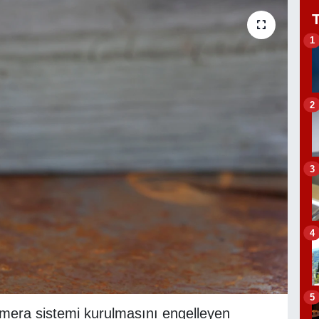
1
2
3
4
5
kamera sistemi kurulmasını engelleyen