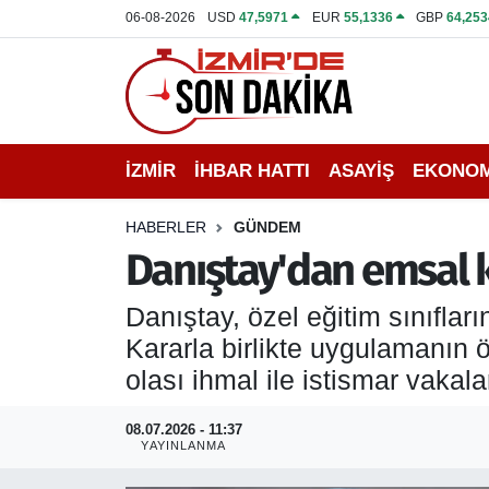
06-08-2026
USD
47,5971
EUR
55,1336
GBP
64,253
İZMİR
İzmir Nöbetçi Eczaneler
İHBAR HATTI
İzmir Hava Durumu
İZMİR
İHBAR HATTI
ASAYİŞ
EKONOM
DEPREM
İzmir Namaz Vakitleri
HABERLER
GÜNDEM
GENEL
İzmir Trafik Yoğunluk Haritası
Danıştay'dan emsal ka
EKONOMİ
Puan Durumu ve Fikstür
Danıştay, özel eğitim sınıflar
Kararla birlikte uygulamanın ö
SİYASET
Tüm Manşetler
olası ihmal ile istismar vakal
SPOR
Son Dakika Haberleri
08.07.2026 - 11:37
YAYINLANMA
ASAYİŞ
Haber Arşivi