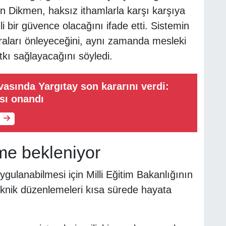
en Dikmen, haksız ithamlarla karşı karşıya
li bir güvence olacağını ifade etti. Sistemin
raları önleyeceğini, aynı zamanda mesleki
tkı sağlayacağını söyledi.
vasında Yargıtay son kararını verdi:
sı onandı
me bekleniyor
ulanabilmesi için Milli Eğitim Bakanlığının
 teknik düzenlemeleri kısa sürede hayata