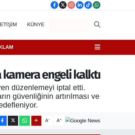
LETİŞİM
KÜNYE
CANLI YAYIN
EKLAM
a kamera engeli kalktı
en düzenlemeyi iptal etti.
rın güvenliğinin artırılması ve
edefleniyor.
-
+
A
A