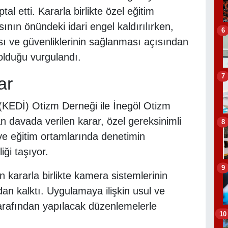
l etti. Kararla birlikte özel eğitim
ının önündeki idari engel kaldırılırken,
6
ı ve güvenliklerinin sağlanması açısından
lduğu vurgulandı.
7
ar
 (KEDİ) Otizm Derneği ile İnegöl Otizm
 davada verilen karar, özel gereksinimli
8
 ve eğitim ortamlarında denetimin
iği taşıyor.
9
n kararla birlikte kamera sistemlerinin
dan kalktı. Uygulamaya ilişkin usul ve
 tarafından yapılacak düzenlemelerle
10