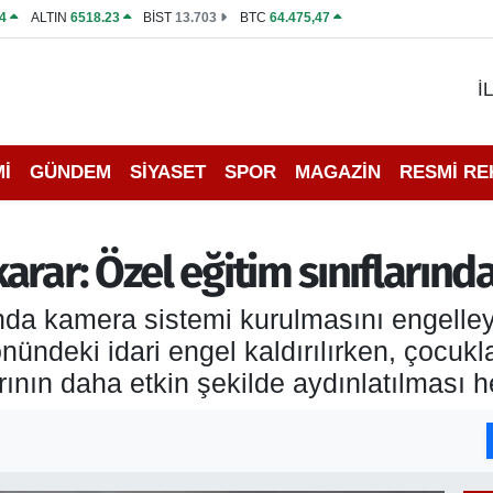
4
ALTIN
6518.23
BİST
13.703
BTC
64.475,47
İ
İ
GÜNDEM
SİYASET
SPOR
MAGAZİN
RESMİ R
rar: Özel eğitim sınıflarınd
ında kamera sistemi kurulmasını engelley
nündeki idari engel kaldırılırken, çocukla
arının daha etkin şekilde aydınlatılması h