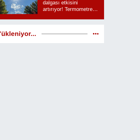
dalgası etkisini
artırıyor! Termometreler
38 dereceyi görecek
ükleniyor...