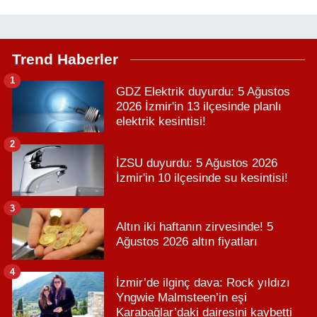
Trend Haberler
1
GDZ Elektrik duyurdu: 5 Ağustos
2026 İzmir'in 13 ilçesinde planlı
elektrik kesintisi!
2
İZSU duyurdu: 5 Ağustos 2026
İzmir'in 10 ilçesinde su kesintisi!
3
Altın iki haftanın zirvesinde! 5
Ağustos 2026 altın fiyatları
4
İzmir’de ilginç dava: Rock yıldızı
Yngwie Malmsteen’in eşi
Karabağlar’daki dairesini kaybetti