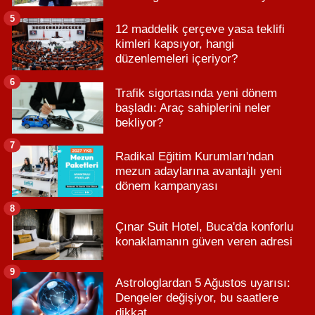
5
12 maddelik çerçeve yasa teklifi
kimleri kapsıyor, hangi
düzenlemeleri içeriyor?
6
Trafik sigortasında yeni dönem
başladı: Araç sahiplerini neler
bekliyor?
7
Radikal Eğitim Kurumları'ndan
mezun adaylarına avantajlı yeni
dönem kampanyası
8
Çınar Suit Hotel, Buca'da konforlu
konaklamanın güven veren adresi
9
Astrologlardan 5 Ağustos uyarısı:
Dengeler değişiyor, bu saatlere
dikkat