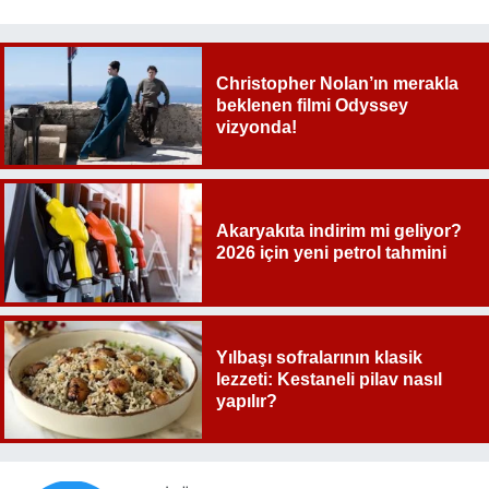
Christopher Nolan’ın merakla
beklenen filmi Odyssey
vizyonda!
Akaryakıta indirim mi geliyor?
2026 için yeni petrol tahmini
Yılbaşı sofralarının klasik
lezzeti: Kestaneli pilav nasıl
yapılır?