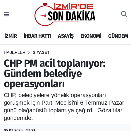
İZMİR
İzmir Nöbetçi Eczaneler
İZMİR
İHBAR HATTI
ASAYİŞ
EKONOMİ
GÜNDEM
İHBAR HATTI
İzmir Hava Durumu
DEPREM
İzmir Namaz Vakitleri
HABERLER
SİYASET
CHP PM acil toplanıyor:
GENEL
İzmir Trafik Yoğunluk Haritası
Gündem belediye
operasyonları
EKONOMİ
Puan Durumu ve Fikstür
CHP, belediyelere yönelik operasyonları
SİYASET
Tüm Manşetler
görüşmek için Parti Meclisi’ni 6 Temmuz Pazar
günü olağanüstü toplantıya çağırdı. Gözaltılar
SPOR
Son Dakika Haberleri
gündemde.
ASAYİŞ
Haber Arşivi
05.07.2025 - 17:21