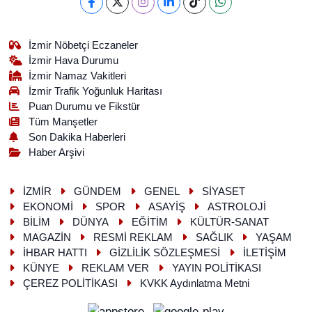
İzmir Nöbetçi Eczaneler
İzmir Hava Durumu
İzmir Namaz Vakitleri
İzmir Trafik Yoğunluk Haritası
Puan Durumu ve Fikstür
Tüm Manşetler
Son Dakika Haberleri
Haber Arşivi
İZMİR
GÜNDEM
GENEL
SİYASET
EKONOMİ
SPOR
ASAYİŞ
ASTROLOJİ
BİLİM
DÜNYA
EĞİTİM
KÜLTÜR-SANAT
MAGAZİN
RESMİ REKLAM
SAĞLIK
YAŞAM
İHBAR HATTI
GİZLİLİK SÖZLEŞMESİ
İLETİŞİM
KÜNYE
REKLAM VER
YAYIN POLİTİKASI
ÇEREZ POLİTİKASI
KVKK Aydınlatma Metni