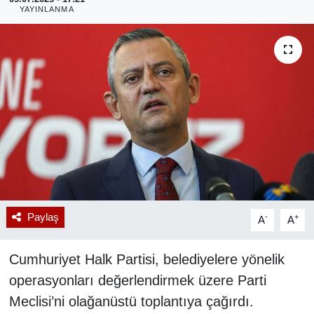
YAYINLANMA
RESMİ REKLAM
Paylaş
-
+
A
A
Cumhuriyet Halk Partisi, belediyelere yönelik
operasyonları değerlendirmek üzere Parti
Meclisi’ni olağanüstü toplantıya çağırdı.