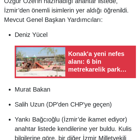
Özgür Özel’in hazırladığı anahtar listede,
İzmir’den önemli isimlerin yer aldığı öğrenildi.
Mevcut Genel Başkan Yardımcıları:
Deniz Yücel
Konak'a yeni nefes
alanı: 6 bin
metrekarelik park
hizmete açılıyor
Murat Bakan
Salih Uzun (DP’den CHP’ye geçen)
Yankı Bağcıoğlu (İzmir’de ikamet ediyor)
anahtar listede kendilerine yer buldu. Kulis
bilgilerine göre, bir diğer İzmir Milletvekili