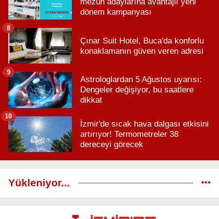
mezun adaylarına avantajlı yeni
dönem kampanyası
8
Çınar Suit Hotel, Buca'da konforlu
konaklamanın güven veren adresi
9
Astrologlardan 5 Ağustos uyarısı:
Dengeler değişiyor, bu saatlere
dikkat
10
İzmir'de sıcak hava dalgası etkisini
artırıyor! Termometreler 38
dereceyi görecek
Yükleniyor...