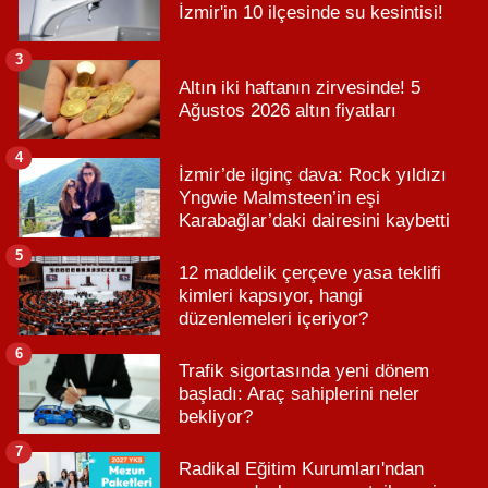
İzmir'in 10 ilçesinde su kesintisi!
3
Altın iki haftanın zirvesinde! 5
Ağustos 2026 altın fiyatları
4
İzmir’de ilginç dava: Rock yıldızı
Yngwie Malmsteen’in eşi
Karabağlar’daki dairesini kaybetti
5
12 maddelik çerçeve yasa teklifi
kimleri kapsıyor, hangi
düzenlemeleri içeriyor?
6
Trafik sigortasında yeni dönem
başladı: Araç sahiplerini neler
bekliyor?
7
Radikal Eğitim Kurumları'ndan