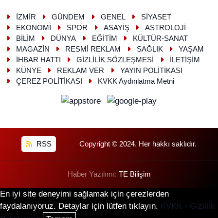
İZMİR
GÜNDEM
GENEL
SİYASET
EKONOMİ
SPOR
ASAYİŞ
ASTROLOJİ
BİLİM
DÜNYA
EĞİTİM
KÜLTÜR-SANAT
MAGAZİN
RESMİ REKLAM
SAĞLIK
YAŞAM
İHBAR HATTI
GİZLİLİK SÖZLEŞMESİ
İLETİŞİM
KÜNYE
REKLAM VER
YAYIN POLİTİKASI
ÇEREZ POLİTİKASI
KVKK Aydınlatma Metni
RSS
Copyright © 2024. Her hakkı saklıdır.
Haber Yazılımı:
TE Bilişim
En iyi site deneyimi sağlamak için çerezlerden
faydalanıyoruz. Detaylar için lütfen tıklayın.
KVKK - Gizlilik