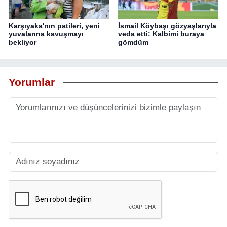
Karşıyaka'nın patileri, yeni
İsmail Köybaşı gözyaşlarıyla
yuvalarına kavuşmayı
veda etti: Kalbimi buraya
bekliyor
gömdüm
Yorumlar