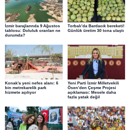
İzmir barajlarında 9 Ağustos
Torbalı’da Bardacık bereketi!
tablosu: Doluluk oranları ne
Günlük üretim 30 tona ulaştı
durumda?
Konak'a yeni nefes alanı: 6
Yeni Parti İzmir Milletvekili
bin metrekarelik park
Ösen’den Çeşme Projesi
hizmete açılıyor
açıklaması: Mesele daha
fazla yatak değil