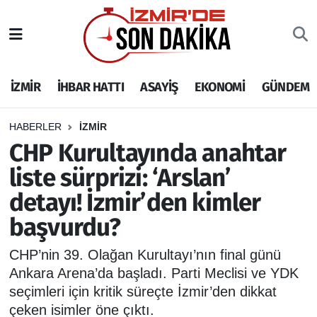
İZMİR
İzmir Nöbetçi Eczaneler
İZMİR
İHBAR HATTI
ASAYİŞ
EKONOMİ
GÜNDEM
İHBAR HATTI
İzmir Hava Durumu
DEPREM
İzmir Namaz Vakitleri
HABERLER
İZMİR
CHP Kurultayında anahtar
GENEL
İzmir Trafik Yoğunluk Haritası
liste sürprizi: ‘Arslan’
detayı! İzmir’den kimler
EKONOMİ
Puan Durumu ve Fikstür
başvurdu?
SİYASET
Tüm Manşetler
CHP’nin 39. Olağan Kurultayı’nın final günü
SPOR
Son Dakika Haberleri
Ankara Arena’da başladı. Parti Meclisi ve YDK
seçimleri için kritik süreçte İzmir’den dikkat
ASAYİŞ
Haber Arşivi
çeken isimler öne çıktı.