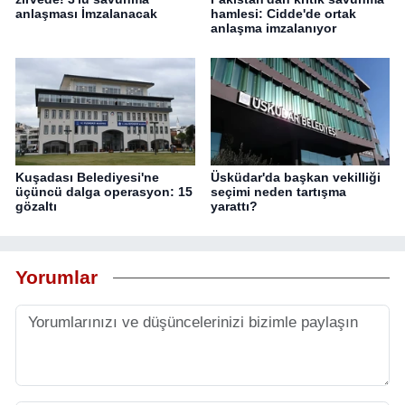
anlaşması İmzalanacak
hamlesi: Cidde'de ortak
anlaşma imzalanıyor
Kuşadası Belediyesi'ne
Üsküdar'da başkan vekilliği
üçüncü dalga operasyon: 15
seçimi neden tartışma
gözaltı
yarattı?
Yorumlar