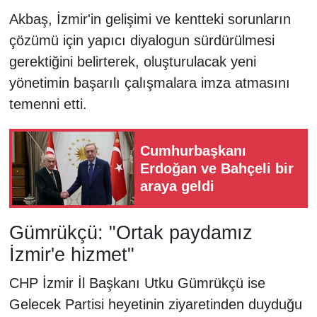
Akbaş, İzmir'in gelişimi ve kentteki sorunların
çözümü için yapıcı diyalogun sürdürülmesi
gerektiğini belirterek, oluşturulacak yeni
yönetimin başarılı çalışmalara imza atmasını
temenni etti.
Cumhurbaşkanı
Erdoğan ve Bahçeli bir
araya geldi
Gümrükçü: "Ortak paydamız
İzmir'e hizmet"
CHP İzmir İl Başkanı Utku Gümrükçü ise
Gelecek Partisi heyetinin ziyaretinden duyduğu