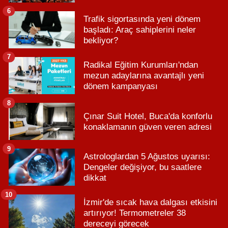
6
Trafik sigortasında yeni dönem
başladı: Araç sahiplerini neler
bekliyor?
7
Radikal Eğitim Kurumları'ndan
mezun adaylarına avantajlı yeni
dönem kampanyası
8
Çınar Suit Hotel, Buca'da konforlu
konaklamanın güven veren adresi
9
Astrologlardan 5 Ağustos uyarısı:
Dengeler değişiyor, bu saatlere
dikkat
10
İzmir'de sıcak hava dalgası etkisini
artırıyor! Termometreler 38
dereceyi görecek