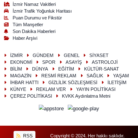
İzmir Namaz Vakitleri
İzmir Trafik Yoğunluk Haritası
Puan Durumu ve Fikstür
Tüm Manşetler
Son Dakika Haberleri
Haber Arşivi
İZMİR
GÜNDEM
GENEL
SİYASET
EKONOMİ
SPOR
ASAYİŞ
ASTROLOJİ
BİLİM
DÜNYA
EĞİTİM
KÜLTÜR-SANAT
MAGAZİN
RESMİ REKLAM
SAĞLIK
YAŞAM
İHBAR HATTI
GİZLİLİK SÖZLEŞMESİ
İLETİŞİM
KÜNYE
REKLAM VER
YAYIN POLİTİKASI
ÇEREZ POLİTİKASI
KVKK Aydınlatma Metni
RSS
Copyright © 2024. Her hakkı saklıdır.