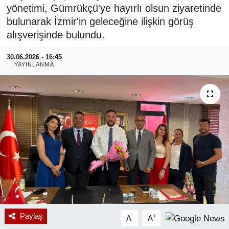
yönetimi, Gümrükçü'ye hayırlı olsun ziyaretinde
RESMİ REKLAM
bulunarak İzmir'in geleceğine ilişkin görüş
alışverişinde bulundu.
30.06.2026 - 16:45
YAYINLANMA
Paylaş
-
+
A
A