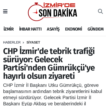
İZMİR
İzmir Nöbetçi Eczaneler
İZMİR
İHBAR HATTI
ASAYİŞ
EKONOMİ
GÜNDEM
İHBAR HATTI
İzmir Hava Durumu
DEPREM
İzmir Namaz Vakitleri
HABERLER
SİYASET
CHP İzmir'de tebrik trafiği
GENEL
İzmir Trafik Yoğunluk Haritası
sürüyor: Gelecek
Partisi'nden Gümrükçü'ye
EKONOMİ
Puan Durumu ve Fikstür
hayırlı olsun ziyareti
SİYASET
Tüm Manşetler
CHP İzmir İl Başkanı Utku Gümrükçü, göreve
SPOR
Son Dakika Haberleri
başlamasının ardından tebrik ziyaretlerini kabul
etmeyi sürdürüyor. Gelecek Partisi İzmir İl
ASAYİŞ
Haber Arşivi
Başkanı Eyüp Akbaş ve beraberindeki il