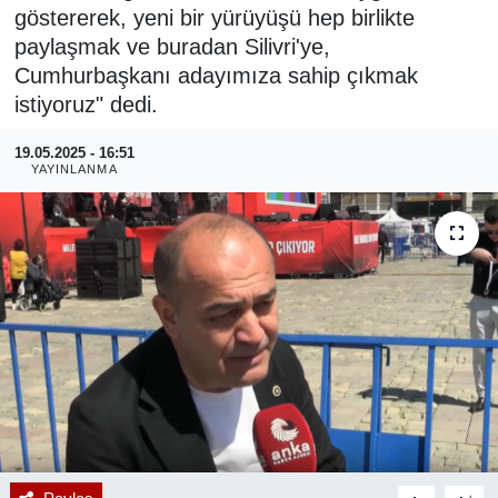
göstererek, yeni bir yürüyüşü hep birlikte
RESMİ REKLAM
paylaşmak ve buradan Silivri'ye,
Cumhurbaşkanı adayımıza sahip çıkmak
istiyoruz" dedi.
19.05.2025 - 16:51
YAYINLANMA