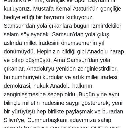
Atatürk'ü Anma, Gençlik ve Spor Bayramı'nı
kutluyoruz. Mustafa Kemal Atatürk'ün gençliğe
hediye ettiği bir bayramı kutluyoruz.
Samsun'dan yola çıkanlara bugün İzmir'dekiler
selam söyleyecek. Samsun'dan yola çıkış
aslında millet iradesini önemsemenin yıl
dönümüydü. Hepinizin bildiği gibi Anadolu harap
ve bitap düşmüştü. Ama Samsun'dan yola
çıkanlar, Anadolu'yu yeniden zenginleştirdiler,
bu cumhuriyeti kurdular ve artık millet iradesi,
demokrasi, hukuk Anadolu halkının
zenginleşmesine sebep oldu. Bugün yine aynı
bilinçle milletin iradesine saygı göstererek, yeni
bir yürüyüşü hep birlikte paylaşmak ve buradan
Silivri'ye, Cumhurbaşkanı adayımıza sahip