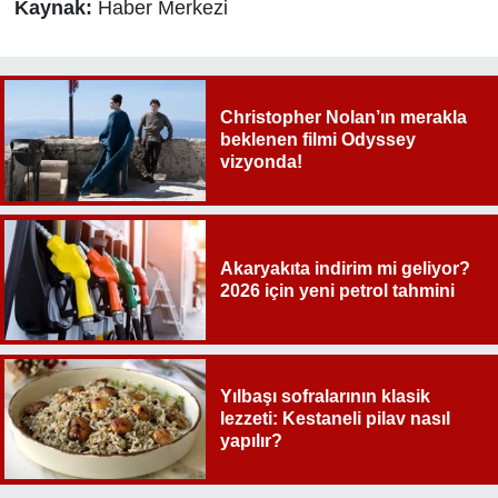
Kaynak:
Haber Merkezi
Christopher Nolan’ın merakla
beklenen filmi Odyssey
vizyonda!
Akaryakıta indirim mi geliyor?
2026 için yeni petrol tahmini
Yılbaşı sofralarının klasik
lezzeti: Kestaneli pilav nasıl
yapılır?