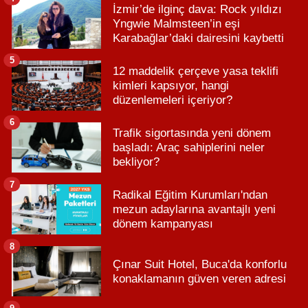
İzmir’de ilginç dava: Rock yıldızı
Yngwie Malmsteen’in eşi
Karabağlar’daki dairesini kaybetti
5
12 maddelik çerçeve yasa teklifi
kimleri kapsıyor, hangi
düzenlemeleri içeriyor?
6
Trafik sigortasında yeni dönem
başladı: Araç sahiplerini neler
bekliyor?
7
Radikal Eğitim Kurumları'ndan
mezun adaylarına avantajlı yeni
dönem kampanyası
8
Çınar Suit Hotel, Buca'da konforlu
konaklamanın güven veren adresi
9