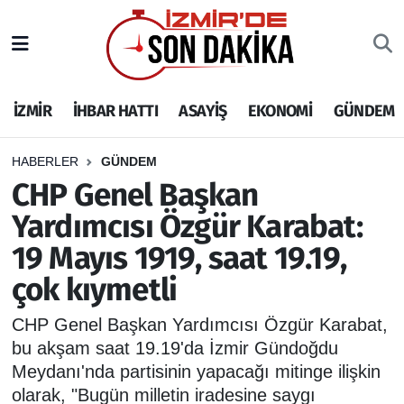
İZMİR
İzmir Nöbetçi Eczaneler
İZMİR
İHBAR HATTI
ASAYİŞ
EKONOMİ
GÜNDEM
İHBAR HATTI
İzmir Hava Durumu
DEPREM
İzmir Namaz Vakitleri
HABERLER
GÜNDEM
CHP Genel Başkan
GENEL
İzmir Trafik Yoğunluk Haritası
Yardımcısı Özgür Karabat:
19 Mayıs 1919, saat 19.19,
EKONOMİ
Puan Durumu ve Fikstür
çok kıymetli
SİYASET
Tüm Manşetler
CHP Genel Başkan Yardımcısı Özgür Karabat,
SPOR
Son Dakika Haberleri
bu akşam saat 19.19'da İzmir Gündoğdu
Meydanı'nda partisinin yapacağı mitinge ilişkin
ASAYİŞ
Haber Arşivi
olarak, "Bugün milletin iradesine saygı