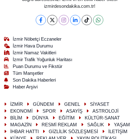
izmirdesondakika.com.tr!
İzmir Nöbetçi Eczaneler
İzmir Hava Durumu
İzmir Namaz Vakitleri
İzmir Trafik Yoğunluk Haritası
Puan Durumu ve Fikstür
Tüm Manşetler
Son Dakika Haberleri
Haber Arşivi
İZMİR
GÜNDEM
GENEL
SİYASET
EKONOMİ
SPOR
ASAYİŞ
ASTROLOJİ
BİLİM
DÜNYA
EĞİTİM
KÜLTÜR-SANAT
MAGAZİN
RESMİ REKLAM
SAĞLIK
YAŞAM
İHBAR HATTI
GİZLİLİK SÖZLEŞMESİ
İLETİŞİM
KÜNYE
REKLAM VER
YAYIN POLİTİKASI