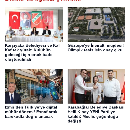
Karşıyaka Belediyesi ve Kaf
Göztepe'ye İnciraltı müjdesi!
Kaf tek yürek: Kulübün
Olimpik tesis için onay çıktı
geleceği için ortak irade
oluşturulmalı
İzmir’den Türkiye’ye dijital
Karabağlar Belediye Başkanı
mühür dönemi! Esnaf artık
Helil Kınay YENİ Parti’ye
karekodla doğrulanacak
katıldı: Meclis çoğunluğu
değişti