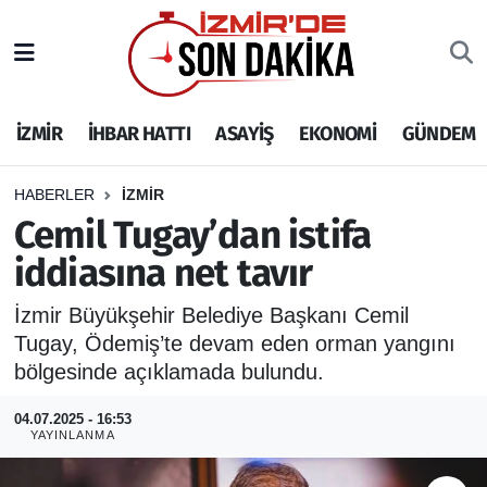
İZMİR
İzmir Nöbetçi Eczaneler
İZMİR
İHBAR HATTI
ASAYİŞ
EKONOMİ
GÜNDEM
İHBAR HATTI
İzmir Hava Durumu
DEPREM
İzmir Namaz Vakitleri
HABERLER
İZMİR
Cemil Tugay’dan istifa
GENEL
İzmir Trafik Yoğunluk Haritası
iddiasına net tavır
EKONOMİ
Puan Durumu ve Fikstür
İzmir Büyükşehir Belediye Başkanı Cemil
Tugay, Ödemiş’te devam eden orman yangını
SİYASET
Tüm Manşetler
bölgesinde açıklamada bulundu.
SPOR
Son Dakika Haberleri
04.07.2025 - 16:53
YAYINLANMA
ASAYİŞ
Haber Arşivi