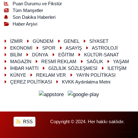
Puan Durumu ve Fikstür
Tüm Manşetler
Son Dakika Haberleri
Haber Arşivi
İZMİR
GÜNDEM
GENEL
SİYASET
EKONOMİ
SPOR
ASAYİŞ
ASTROLOJİ
BİLİM
DÜNYA
EĞİTİM
KÜLTÜR-SANAT
MAGAZİN
RESMİ REKLAM
SAĞLIK
YAŞAM
İHBAR HATTI
GİZLİLİK SÖZLEŞMESİ
İLETİŞİM
KÜNYE
REKLAM VER
YAYIN POLİTİKASI
ÇEREZ POLİTİKASI
KVKK Aydınlatma Metni
RSS
Copyright © 2024. Her hakkı saklıdır.