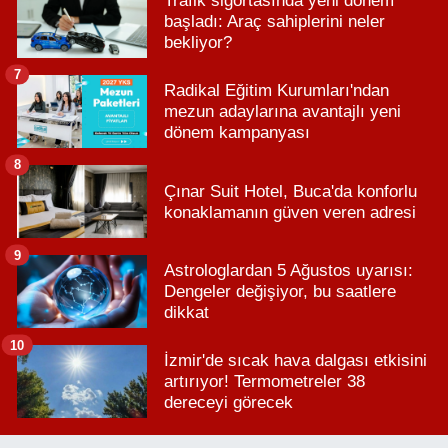
Trafik sigortasında yeni dönem
başladı: Araç sahiplerini neler
bekliyor?
7
Radikal Eğitim Kurumları'ndan
mezun adaylarına avantajlı yeni
dönem kampanyası
8
Çınar Suit Hotel, Buca'da konforlu
konaklamanın güven veren adresi
9
Astrologlardan 5 Ağustos uyarısı:
Dengeler değişiyor, bu saatlere
dikkat
10
İzmir'de sıcak hava dalgası etkisini
artırıyor! Termometreler 38
dereceyi görecek