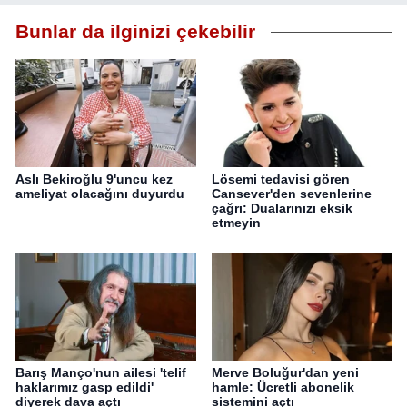
Bunlar da ilginizi çekebilir
Aslı Bekiroğlu 9'uncu kez
Lösemi tedavisi gören
ameliyat olacağını duyurdu
Cansever'den sevenlerine
çağrı: Dualarınızı eksik
etmeyin
Barış Manço'nun ailesi 'telif
Merve Boluğur'dan yeni
haklarımız gasp edildi'
hamle: Ücretli abonelik
diyerek dava açtı
sistemini açtı