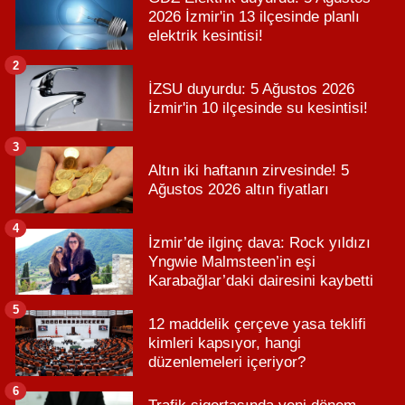
2026 İzmir'in 13 ilçesinde planlı
elektrik kesintisi!
2
İZSU duyurdu: 5 Ağustos 2026
İzmir'in 10 ilçesinde su kesintisi!
3
Altın iki haftanın zirvesinde! 5
Ağustos 2026 altın fiyatları
4
İzmir’de ilginç dava: Rock yıldızı
Yngwie Malmsteen’in eşi
Karabağlar’daki dairesini kaybetti
5
12 maddelik çerçeve yasa teklifi
kimleri kapsıyor, hangi
düzenlemeleri içeriyor?
6