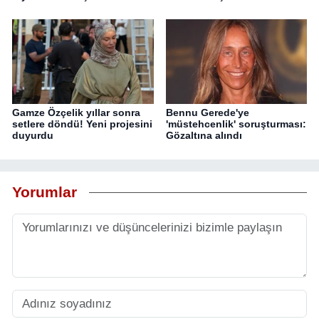
Gamze Özçelik yıllar sonra
Bennu Gerede'ye
setlere döndü! Yeni projesini
'müstehcenlik' soruşturması:
duyurdu
Gözaltına alındı
Yorumlar