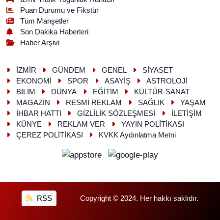
Puan Durumu ve Fikstür
Tüm Manşetler
Son Dakika Haberleri
Haber Arşivi
İZMİR
GÜNDEM
GENEL
SİYASET
EKONOMİ
SPOR
ASAYİŞ
ASTROLOJİ
BİLİM
DÜNYA
EĞİTİM
KÜLTÜR-SANAT
MAGAZİN
RESMİ REKLAM
SAĞLIK
YAŞAM
İHBAR HATTI
GİZLİLİK SÖZLEŞMESİ
İLETİŞİM
KÜNYE
REKLAM VER
YAYIN POLİTİKASI
ÇEREZ POLİTİKASI
KVKK Aydınlatma Metni
RSS
Copyright © 2024. Her hakkı saklıdır.