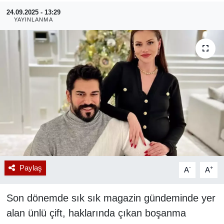
24.09.2025 - 13:29
RESMİ REKLAM
YAYINLANMA
Paylaş
-
+
A
A
Son dönemde sık sık magazin gündeminde yer
alan ünlü çift, haklarında çıkan boşanma