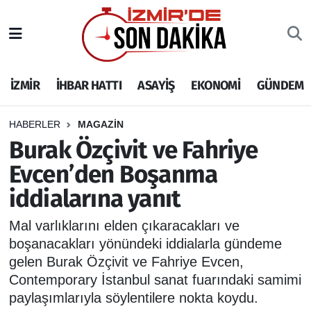
İZMİR
İzmir Nöbetçi Eczaneler
İZMİR
İHBAR HATTI
ASAYİŞ
EKONOMİ
GÜNDEM
İHBAR HATTI
İzmir Hava Durumu
DEPREM
İzmir Namaz Vakitleri
HABERLER
MAGAZİN
Burak Özçivit ve Fahriye
GENEL
İzmir Trafik Yoğunluk Haritası
Evcen’den Boşanma
iddialarına yanıt
EKONOMİ
Puan Durumu ve Fikstür
Mal varlıklarını elden çıkaracakları ve
SİYASET
Tüm Manşetler
boşanacakları yönündeki iddialarla gündeme
gelen Burak Özçivit ve Fahriye Evcen,
SPOR
Son Dakika Haberleri
Contemporary İstanbul sanat fuarındaki samimi
paylaşımlarıyla söylentilere nokta koydu.
ASAYİŞ
Haber Arşivi