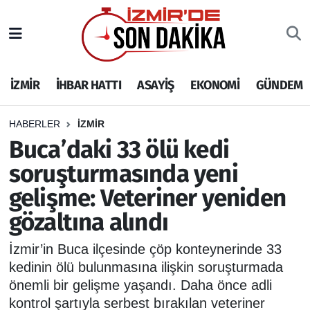
İZMİR
İzmir Nöbetçi Eczaneler
İZMİR
İHBAR HATTI
ASAYİŞ
EKONOMİ
GÜNDEM
İHBAR HATTI
İzmir Hava Durumu
DEPREM
İzmir Namaz Vakitleri
HABERLER
İZMİR
Buca’daki 33 ölü kedi
GENEL
İzmir Trafik Yoğunluk Haritası
soruşturmasında yeni
gelişme: Veteriner yeniden
EKONOMİ
Puan Durumu ve Fikstür
gözaltına alındı
SİYASET
Tüm Manşetler
İzmir’in Buca ilçesinde çöp konteynerinde 33
SPOR
Son Dakika Haberleri
kedinin ölü bulunmasına ilişkin soruşturmada
önemli bir gelişme yaşandı. Daha önce adli
ASAYİŞ
Haber Arşivi
kontrol şartıyla serbest bırakılan veteriner