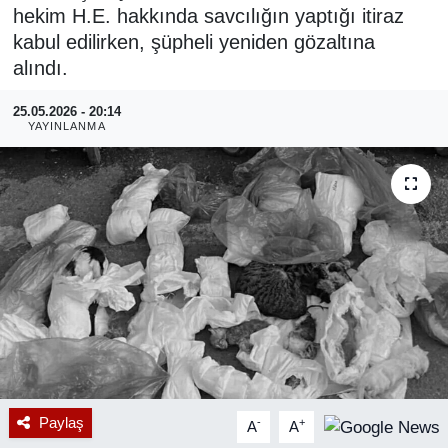
hekim H.E. hakkında savcılığın yaptığı itiraz
RESMİ REKLAM
kabul edilirken, şüpheli yeniden gözaltına
alındı.
25.05.2026 - 20:14
YAYINLANMA
Paylaş
-
+
A
A