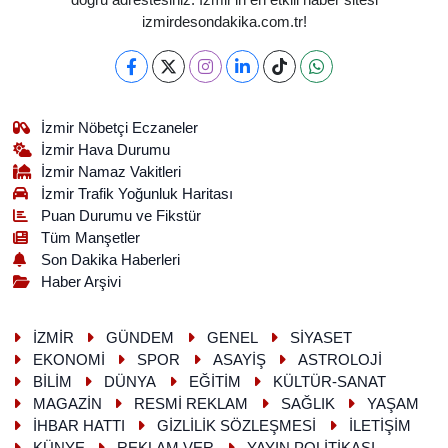
doğru adrestesiniz. İzmir'in en etkili haber sitesi
izmirdesondakika.com.tr!
İzmir Nöbetçi Eczaneler
İzmir Hava Durumu
İzmir Namaz Vakitleri
İzmir Trafik Yoğunluk Haritası
Puan Durumu ve Fikstür
Tüm Manşetler
Son Dakika Haberleri
Haber Arşivi
İZMİR
GÜNDEM
GENEL
SİYASET
EKONOMİ
SPOR
ASAYİŞ
ASTROLOJİ
BİLİM
DÜNYA
EĞİTİM
KÜLTÜR-SANAT
MAGAZİN
RESMİ REKLAM
SAĞLIK
YAŞAM
İHBAR HATTI
GİZLİLİK SÖZLEŞMESİ
İLETİŞİM