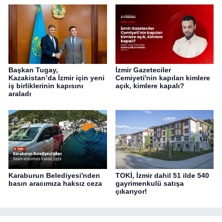
Başkan Tugay,
İzmir Gazeteciler
Kazakistan’da İzmir için yeni
Cemiyeti'nin kapıları kimlere
iş birliklerinin kapısını
açık, kimlere kapalı?
araladı
Karaburun Belediyesi'nden
TOKİ, İzmir dahil 51 ilde 540
basın aracımıza haksız ceza
gayrimenkulü satışa
çıkarıyor!