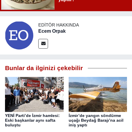
EDITÖR HAKKINDA
Ecem Orpak
Bunlar da ilginizi çekebilir
YENİ Parti’de İzmir hamlesi:
İzmir’de yangın söndürme
Eski başkanlar aynı safta
uçağı Beydağ Barajı’na acil
buluştu
iniş yaptı