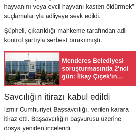
hayvanını veya evcil hayvanı kasten öldürmek”
suçlamalarıyla adliyeye sevk edildi.
Şüpheli, çıkarıldığı mahkeme tarafından adli
kontrol şartıyla serbest bırakılmıştı.
Menderes Belediyesi
soruşturmasında 2'nci
gün: İlkay Çiçek'in
ifade süreci bekleniyor
Savcılığın itirazı kabul edildi
İzmir Cumhuriyet Başsavcılığı, verilen karara
itiraz etti. Başsavcılığın başvurusu üzerine
dosya yeniden incelendi.