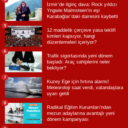
İzmir’de ilginç dava: Rock yıldızı
Yngwie Malmsteen’in eşi
Karabağlar’daki dairesini kaybetti
5
12 maddelik çerçeve yasa teklifi
kimleri kapsıyor, hangi
düzenlemeleri içeriyor?
6
Trafik sigortasında yeni dönem
başladı: Araç sahiplerini neler
bekliyor?
7
Kuzey Ege için fırtına alarmı!
Meteoroloji saat verdi, vatandaşlara
uyarı geldi
8
Radikal Eğitim Kurumları'ndan
mezun adaylarına avantajlı yeni
dönem kampanyası