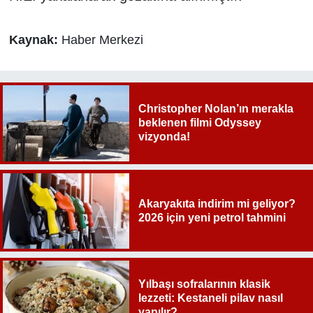
Kaynak:
Haber Merkezi
Christopher Nolan’ın merakla
beklenen filmi Odyssey
vizyonda!
Akaryakıta indirim mi geliyor?
2026 için yeni petrol tahmini
Yılbaşı sofralarının klasik
lezzeti: Kestaneli pilav nasıl
yapılır?